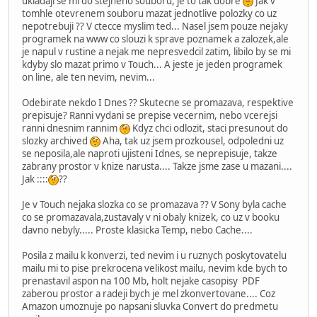
ukladaji se mi do stejneho souboru, je to tak dobre
Jak v
tomhle otevrenem souboru mazat jednotlive polozky co uz
nepotrebuji ?? V ctecce myslim ted... Nasel jsem pouze nejaky
programek na www co slouzi k sprave poznamek a zalozek,ale
je napul v rustine a nejak me nepresvedcil zatim, libilo by se mi
kdyby slo mazat primo v Touch... A jeste je jeden programek
on line, ale ten nevim, nevim...
Odebirate nekdo I Dnes ?? Skutecne se promazava, respektive
prepisuje? Ranni vydani se prepise vecernim, nebo vcerejsi
ranni dnesnim rannim
Kdyz chci odlozit, staci presunout do
slozky archived
Aha, tak uz jsem prozkousel, odpoledni uz
se neposila,ale naproti ujisteni Idnes, se neprepisuje, takze
zabrany prostor v knize narusta.... Takze jsme zase u mazani....
Jak ::::
??
Je v Touch nejaka slozka co se promazava ?? V Sony byla cache
co se promazavala,zustavaly v ni obaly knizek, co uz v booku
davno nebyly..... Proste klasicka Temp, nebo Cache....
Posila z mailu k konverzi, ted nevim i u ruznych poskytovatelu
mailu mi to pise prekrocena velikost mailu, nevim kde bych to
prenastavil aspon na 100 Mb, holt nejake casopisy PDF
zaberou prostor a radeji bych je mel zkonvertovane.... Coz
Amazon umoznuje po napsani sluvka Convert do predmetu