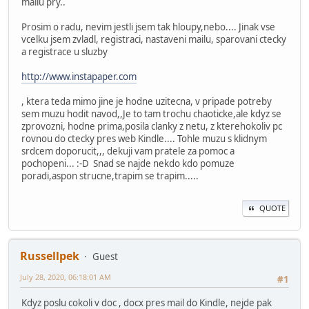
mailu pry..
Prosim o radu, nevim jestli jsem tak hloupy,nebo.... Jinak vse
vcelku jsem zvladl, registraci, nastaveni mailu, sparovani ctecky
a registrace u sluzby
http://www.instapaper.com
, ktera teda mimo jine je hodne uzitecna, v pripade potreby
sem muzu hodit navod,,Je to tam trochu chaoticke,ale kdyz se
zprovozni, hodne prima,posila clanky z netu, z kterehokoliv pc
rovnou do ctecky pres web Kindle.... Tohle muzu s klidnym
srdcem doporucit,,, dekuji vam pratele za pomoc a
pochopeni... :-D Snad se najde nekdo kdo pomuze
poradi,aspon strucne,trapim se trapim.....
QUOTE
Russellpek
Guest
July 28, 2020, 06:18:01 AM
#1
Kdyz poslu cokoli v doc , docx pres mail do Kindle, nejde pak