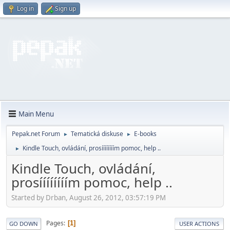
Log in
Sign up
Main Menu
Pepak.net Forum
Tematická diskuse
E-books
►
►
Kindle Touch, ovládání, prosíííííííím pomoc, help ..
►
Kindle Touch, ovládání,
prosíííííííím pomoc, help ..
Started by Drban, August 26, 2012, 03:57:19 PM
Pages
1
GO DOWN
USER ACTIONS