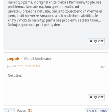
menit typ pisma, v original knize treba z Palm knihy to jde bez
problemu.. Nemate najakou zpetnou vazbu od
uzivatelu,pripadne netusite, cim je to zpusobeno ?? Premyslel
jsem, jestli konverze Amazonu a pak nasledne diakritika,ale
knihy v mobi to meni typ pisma bez problemu i s diakritikou...
Dekuji za pomoc a preji pekny den
QUOTE
pepak
Global Moderator
July 28, 2020, 03:15:35 PM
#2
Netuším.
QUOTE
Pages
1
GO UP
USER ACTIONS