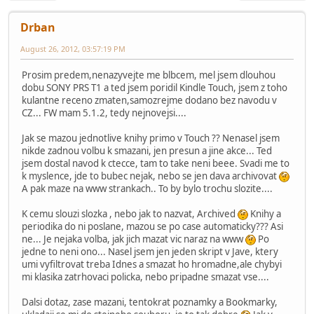
Drban
August 26, 2012, 03:57:19 PM
Prosim predem,nenazyvejte me blbcem, mel jsem dlouhou
dobu SONY PRS T1 a ted jsem poridil Kindle Touch, jsem z toho
kulantne receno zmaten,samozrejme dodano bez navodu v
CZ... FW mam 5.1.2, tedy nejnovejsi....
Jak se mazou jednotlive knihy primo v Touch ?? Nenasel jsem
nikde zadnou volbu k smazani, jen presun a jine akce... Ted
jsem dostal navod k ctecce, tam to take neni beee. Svadi me to
k myslence, jde to bubec nejak, nebo se jen dava archivovat
A pak maze na www strankach.. To by bylo trochu slozite....
K cemu slouzi slozka , nebo jak to nazvat, Archived
Knihy a
periodika do ni poslane, mazou se po case automaticky??? Asi
ne... Je nejaka volba, jak jich mazat vic naraz na www
Po
jedne to neni ono... Nasel jsem jen jeden skript v Jave, ktery
umi vyfiltrovat treba Idnes a smazat ho hromadne,ale chybyi
mi klasika zatrhovaci policka, nebo pripadne smazat vse....
Dalsi dotaz, zase mazani, tentokrat poznamky a Bookmarky,