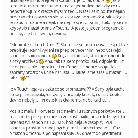
ukladaji se mi do stejneho souboru, je to tak dobre
Jak v
tomhle otevrenem souboru mazat jednotlive polozky co uz
nepotrebuji ?? V ctecce myslim ted... Nasel jsem pouze nejaky
programek na www co slouzi k sprave poznamek a zalozek,ale
je napul v rustine a nejak me nepresvedcil zatim, libilo by se mi
kdyby slo mazat primo v Touch... A jeste je jeden programek
on line, ale ten nevim, nevim...
Odebirate nekdo I Dnes ?? Skutecne se promazava, respektive
prepisuje? Ranni vydani se prepise vecernim, nebo vcerejsi
ranni dnesnim rannim
Kdyz chci odlozit, staci presunout do
slozky archived
Aha, tak uz jsem prozkousel, odpoledni uz
se neposila,ale naproti ujisteni Idnes, se neprepisuje, takze
zabrany prostor v knize narusta.... Takze jsme zase u mazani....
Jak ::::
??
Je v Touch nejaka slozka co se promazava ?? V Sony byla cache
co se promazavala,zustavaly v ni obaly knizek, co uz v booku
davno nebyly..... Proste klasicka Temp, nebo Cache....
Posila z mailu k konverzi, ted nevim i u ruznych poskytovatelu
mailu mi to pise prekrocena velikost mailu, nevim kde bych to
prenastavil aspon na 100 Mb, holt nejake casopisy PDF
zaberou prostor a radeji bych je mel zkonvertovane.... Coz
Amazon umoznuje po napsani sluvka Convert do predmetu