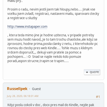
mailu pry..
Prosim o radu, nevim jestli jsem tak hloupy,nebo.... Jinak vse
vcelku jsem zvladl, registraci, nastaveni mailu, sparovani ctecky
a registrace u sluzby
http://www.instapaper.com
, ktera teda mimo jine je hodne uzitecna, v pripade potreby
sem muzu hodit navod,,Je to tam trochu chaoticke,ale kdyz se
zprovozni, hodne prima,posila clanky z netu, z kterehokoliv pc
rovnou do ctecky pres web Kindle.... Tohle muzu s klidnym
srdcem doporucit,,, dekuji vam pratele za pomoc a
pochopeni... :-D Snad se najde nekdo kdo pomuze
poradi,aspon strucne,trapim se trapim.....
QUOTE
Russellpek
Guest
July 28, 2020, 06:18:01 AM
#1
Kdyz poslu cokoli v doc , docx pres mail do Kindle, nejde pak