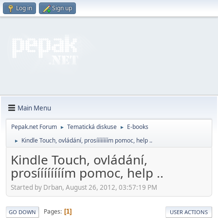
Log in
Sign up
Main Menu
Pepak.net Forum
Tematická diskuse
E-books
►
►
Kindle Touch, ovládání, prosíííííííím pomoc, help ..
►
Kindle Touch, ovládání,
prosíííííííím pomoc, help ..
Started by Drban, August 26, 2012, 03:57:19 PM
Pages
1
GO DOWN
USER ACTIONS