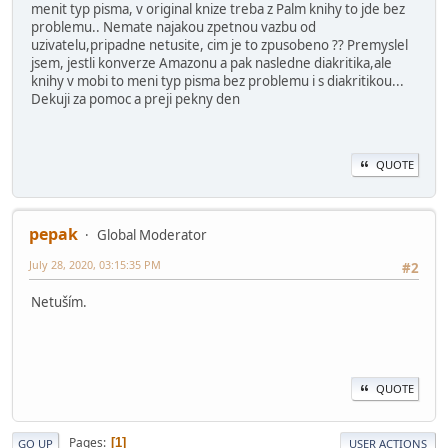
menit typ pisma, v original knize treba z Palm knihy to jde bez
problemu.. Nemate najakou zpetnou vazbu od
uzivatelu,pripadne netusite, cim je to zpusobeno ?? Premyslel
jsem, jestli konverze Amazonu a pak nasledne diakritika,ale
knihy v mobi to meni typ pisma bez problemu i s diakritikou...
Dekuji za pomoc a preji pekny den
QUOTE
pepak
Global Moderator
July 28, 2020, 03:15:35 PM
#2
Netuším.
QUOTE
Pages
1
GO UP
USER ACTIONS