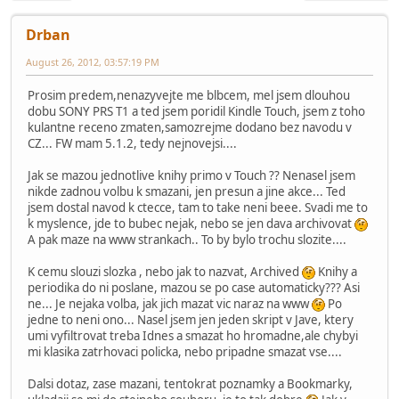
Drban
August 26, 2012, 03:57:19 PM
Prosim predem,nenazyvejte me blbcem, mel jsem dlouhou
dobu SONY PRS T1 a ted jsem poridil Kindle Touch, jsem z toho
kulantne receno zmaten,samozrejme dodano bez navodu v
CZ... FW mam 5.1.2, tedy nejnovejsi....
Jak se mazou jednotlive knihy primo v Touch ?? Nenasel jsem
nikde zadnou volbu k smazani, jen presun a jine akce... Ted
jsem dostal navod k ctecce, tam to take neni beee. Svadi me to
k myslence, jde to bubec nejak, nebo se jen dava archivovat
A pak maze na www strankach.. To by bylo trochu slozite....
K cemu slouzi slozka , nebo jak to nazvat, Archived
Knihy a
periodika do ni poslane, mazou se po case automaticky??? Asi
ne... Je nejaka volba, jak jich mazat vic naraz na www
Po
jedne to neni ono... Nasel jsem jen jeden skript v Jave, ktery
umi vyfiltrovat treba Idnes a smazat ho hromadne,ale chybyi
mi klasika zatrhovaci policka, nebo pripadne smazat vse....
Dalsi dotaz, zase mazani, tentokrat poznamky a Bookmarky,