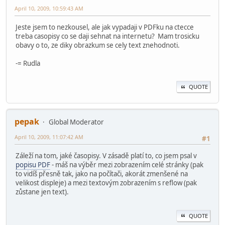
April 10, 2009, 10:59:43 AM
Jeste jsem to nezkousel, ale jak vypadaji v PDFku na ctecce
treba casopisy co se daji sehnat na internetu? Mam trosicku
obavy o to, ze diky obrazkum se cely text znehodnoti.
-= Rudla
QUOTE
pepak
Global Moderator
April 10, 2009, 11:07:42 AM
#1
Záleží na tom, jaké časopisy. V zásadě platí to, co jsem psal v
popisu PDF
- máš na výběr mezi zobrazením celé stránky (pak
to vidíš přesně tak, jako na počítači, akorát zmenšené na
velikost displeje) a mezi textovým zobrazením s reflow (pak
zůstane jen text).
QUOTE