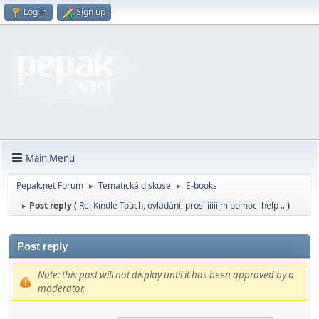
Log in
Sign up
Main Menu
Pepak.net Forum
Tematická diskuse
E-books
►
►
Post reply (
Re: Kindle Touch, ovládání, prosíííííííím pomoc, help ..
)
►
Post reply
Note: this post will not display until it has been approved by a
moderator.