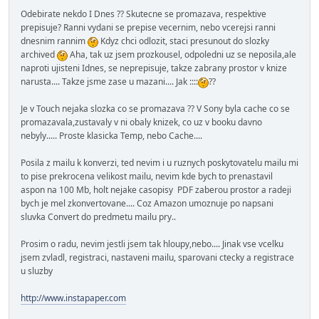
Odebirate nekdo I Dnes ?? Skutecne se promazava, respektive
prepisuje? Ranni vydani se prepise vecernim, nebo vcerejsi ranni
dnesnim rannim
Kdyz chci odlozit, staci presunout do slozky
archived
Aha, tak uz jsem prozkousel, odpoledni uz se neposila,ale
naproti ujisteni Idnes, se neprepisuje, takze zabrany prostor v knize
narusta.... Takze jsme zase u mazani.... Jak ::::
??
Je v Touch nejaka slozka co se promazava ?? V Sony byla cache co se
promazavala,zustavaly v ni obaly knizek, co uz v booku davno
nebyly..... Proste klasicka Temp, nebo Cache....
Posila z mailu k konverzi, ted nevim i u ruznych poskytovatelu mailu mi
to pise prekrocena velikost mailu, nevim kde bych to prenastavil
aspon na 100 Mb, holt nejake casopisy PDF zaberou prostor a radeji
bych je mel zkonvertovane.... Coz Amazon umoznuje po napsani
sluvka Convert do predmetu mailu pry..
Prosim o radu, nevim jestli jsem tak hloupy,nebo.... Jinak vse vcelku
jsem zvladl, registraci, nastaveni mailu, sparovani ctecky a registrace
u sluzby
http://www.instapaper.com