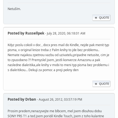
Netuším.
QUOTE
Posted by
Russellpek
- July 28, 2020, 06:18:01 AM
Kdyz poslu cokoli v doc , docx pres mail do Kindle, nejde pak menit typ
pisma, v original knize treba z Palm knihy to jde bez problemu..
Nemate najakou zpetnou vazbu od uzivatelu,pripadne netusite, cim je
to zpusobeno ?? Premyslel jsem, jestli konverze Amazonu a pak
nasledne diakritika,ale knihy v mobi to meni typ pisma bez problemu i
s diakritikou... Dekuji za pomoc a preji pekny den
QUOTE
Posted by
Drban
- August 26, 2012, 03:57:19 PM
Prosim predem,nenazyvejte me blbcem, mel jsem dlouhou dobu
SONY PRS T1 a ted jsem poridil Kindle Touch, jsem z toho kulantne