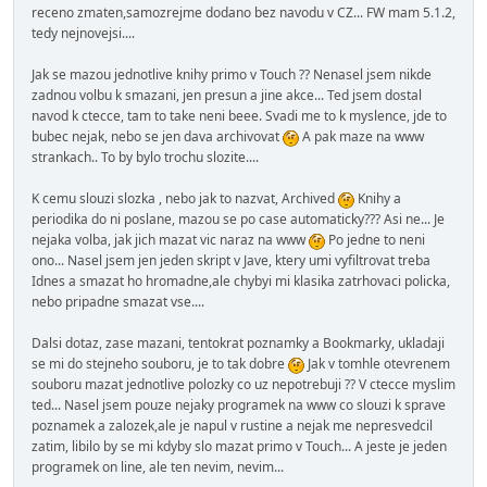
receno zmaten,samozrejme dodano bez navodu v CZ... FW mam 5.1.2,
tedy nejnovejsi....
Jak se mazou jednotlive knihy primo v Touch ?? Nenasel jsem nikde
zadnou volbu k smazani, jen presun a jine akce... Ted jsem dostal
navod k ctecce, tam to take neni beee. Svadi me to k myslence, jde to
bubec nejak, nebo se jen dava archivovat
A pak maze na www
strankach.. To by bylo trochu slozite....
K cemu slouzi slozka , nebo jak to nazvat, Archived
Knihy a
periodika do ni poslane, mazou se po case automaticky??? Asi ne... Je
nejaka volba, jak jich mazat vic naraz na www
Po jedne to neni
ono... Nasel jsem jen jeden skript v Jave, ktery umi vyfiltrovat treba
Idnes a smazat ho hromadne,ale chybyi mi klasika zatrhovaci policka,
nebo pripadne smazat vse....
Dalsi dotaz, zase mazani, tentokrat poznamky a Bookmarky, ukladaji
se mi do stejneho souboru, je to tak dobre
Jak v tomhle otevrenem
souboru mazat jednotlive polozky co uz nepotrebuji ?? V ctecce myslim
ted... Nasel jsem pouze nejaky programek na www co slouzi k sprave
poznamek a zalozek,ale je napul v rustine a nejak me nepresvedcil
zatim, libilo by se mi kdyby slo mazat primo v Touch... A jeste je jeden
programek on line, ale ten nevim, nevim...