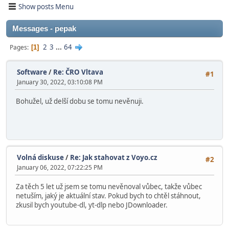
Show posts Menu
Messages - pepak
2
3
...
64
Pages
1
Software
/
Re: ČRO Vltava
#1
January 30, 2022, 03:10:08 PM
Bohužel, už delší dobu se tomu nevěnuji.
Volná diskuse
/
Re: Jak stahovat z Voyo.cz
#2
January 06, 2022, 07:22:25 PM
Za těch 5 let už jsem se tomu nevěnoval vůbec, takže vůbec
netuším, jaký je aktuální stav. Pokud bych to chtěl stáhnout,
zkusil bych youtube-dl, yt-dlp nebo JDownloader.