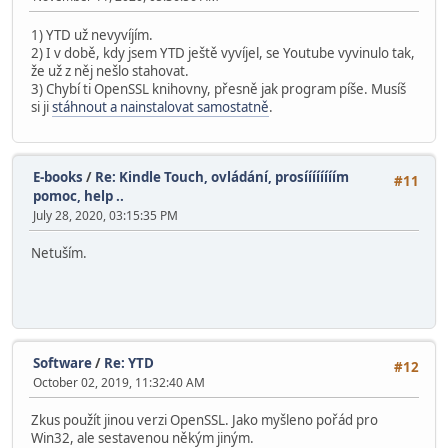
1) YTD už nevyvíjím.
2) I v době, kdy jsem YTD ještě vyvíjel, se Youtube vyvinulo tak,
že už z něj nešlo stahovat.
3) Chybí ti OpenSSL knihovny, přesně jak program píše. Musíš
si ji
stáhnout a nainstalovat samostatně
.
E-books
/
Re: Kindle Touch, ovládání, prosíííííííím
#11
pomoc, help ..
July 28, 2020, 03:15:35 PM
Netuším.
Software
/
Re: YTD
#12
October 02, 2019, 11:32:40 AM
Zkus použít jinou verzi OpenSSL. Jako myšleno pořád pro
Win32, ale sestavenou někým jiným.