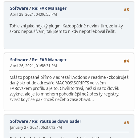
Software
/
Re: FAR Manager
#3
April 28, 2021, 04:06:55 PM
Tohle zní jako nějaký plugin. Každopádně nevím, tím, že linky
skoro nepoužívám, tak jsem to nikdy nepotřeboval řešit.
Software
/
Re: FAR Manager
#4
April 26, 2021, 01:58:31 PM
Máš to popsané přímo v adresáři Addons v readme - zkopíruješ
daný skript do adresáře MACROS\SCRIPTS ve svém
FARovském profilu a je to. Chvíli to trvá, než si na to člověk
zvykne, ale je to mnohem pohodlnější než přes ty registry,
zvlášť když se pak chceš něčeho zase zbavit...
Software
/
Re: Youtube downloader
#5
January 27, 2021, 06:37:12 PM