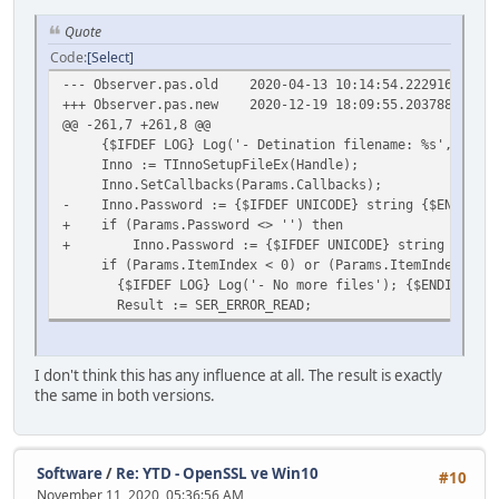
Quote
Code
Select
--- Observer.pas.old
2020-04-13 10:14:54.222916600 +0
+++ Observer.pas.new
2020-12-19 18:09:55.203788000 +0
@@ -261,7 +261,8 @@
{$IFDEF LOG} Log('- Detination filename: %s', [strin
Inno := TInnoSetupFileEx(Handle);
Inno.SetCallbacks(Params.Callbacks);
- Inno.Password := {$IFDEF UNICODE} string {$ENDIF} (A
+ if (Params.Password <> '') then
+ Inno.Password := {$IFDEF UNICODE} string {$ENDIF}
if (Params.ItemIndex < 0) or (Params.ItemIndex >= In
{$IFDEF LOG} Log('- No more files'); {$ENDIF}
Result := SER_ERROR_READ;
I don't think this has any influence at all. The result is exactly
the same in both versions.
Software
/
Re: YTD - OpenSSL ve Win10
#10
November 11, 2020, 05:36:56 AM