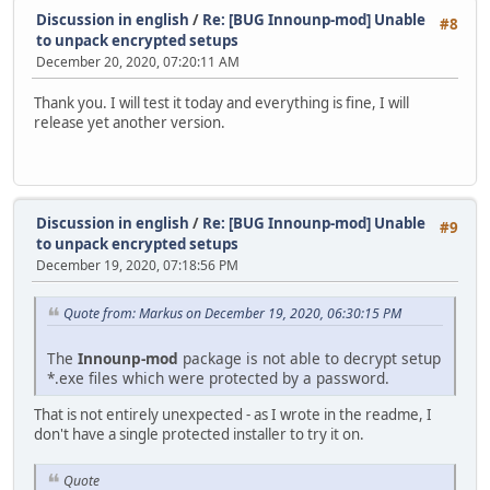
Discussion in english
/
Re: [BUG Innounp-mod] Unable
#8
to unpack encrypted setups
December 20, 2020, 07:20:11 AM
Thank you. I will test it today and everything is fine, I will
release yet another version.
Discussion in english
/
Re: [BUG Innounp-mod] Unable
#9
to unpack encrypted setups
December 19, 2020, 07:18:56 PM
Quote from: Markus on December 19, 2020, 06:30:15 PM
The
Innounp-mod
package is not able to decrypt setup
*.exe files which were protected by a password.
That is not entirely unexpected - as I wrote in the readme, I
don't have a single protected installer to try it on.
Quote