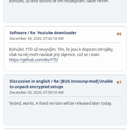
Bohužel, už dost dlouho se tím nezabývám, takže nevím.
Software
/
Re: Youtube downloader
#6
December 24, 2020, 07:42:18 AM
Bohužel, YTD už nevyvíjím. Tím, že jsou k dispozici zdrojáky,
však na něj mohl navázat jiný zájemce, což se i stalo:
https://github.com/ibv/YTD
Discussion in english
/
Re: [BUG Innounp-mod] Unable
#7
to unpack encrypted setups
December 20, 2020, 07:59:10 AM
Tested, works. A fixed version will be released later today.