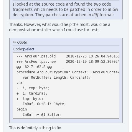
I looked at the source code and found the two code
fragments which needs to be patched in order to allow
decryption. They patches are attached in
diff
format:
Thanks. However, what would help the most, would be a
demonstration installer which I could use for tests.
Quote
Code
Select
--- ArcFour.pas.old
2018-12-25 10:26:04.946166300 +0
+++ ArcFour.pas.new
2020-12-19 18:09:52.307024800 +0
@@ -62,7 +62,8 @@
procedure ArcFourCrypt(var Context: TArcFourContext; con
var OutBuffer; Length: Cardinal);
var
- i, tmp: byte;
+ i: Cardinal;
+ tmp: byte;
InBuf, OutBuf: ^byte;
begin
InBuf := @InBuffer;
This is definitely a thing to fix.