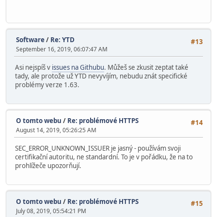
Software
/
Re: YTD
#13
September 16, 2019, 06:07:47 AM
Asi nejspíš v
issues na Githubu
. Můžeš se zkusit zeptat také
tady, ale protože už YTD nevyvíjím, nebudu znát specifické
problémy verze 1.63.
O tomto webu
/
Re: problémové HTTPS
#14
August 14, 2019, 05:26:25 AM
SEC_ERROR_UNKNOWN_ISSUER je jasný - používám svoji
certifikační autoritu, ne standardní. To je v pořádku, že na to
prohlížeče upozorňují.
O tomto webu
/
Re: problémové HTTPS
#15
July 08, 2019, 05:54:21 PM