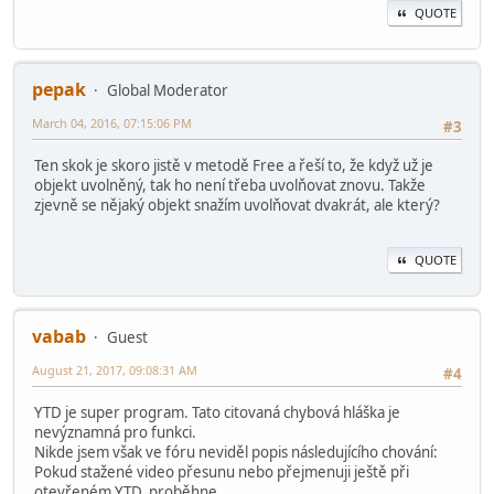
QUOTE
pepak
Global Moderator
March 04, 2016, 07:15:06 PM
#3
Ten skok je skoro jistě v metodě Free a řeší to, že když už je
objekt uvolněný, tak ho není třeba uvolňovat znovu. Takže
zjevně se nějaký objekt snažím uvolňovat dvakrát, ale který?
QUOTE
vabab
Guest
August 21, 2017, 09:08:31 AM
#4
YTD je super program. Tato citovaná chybová hláška je
nevýznamná pro funkci.
Nikde jsem však ve fóru neviděl popis následujícího chování:
Pokud stažené video přesunu nebo přejmenuji ještě při
otevřeném YTD, proběhne