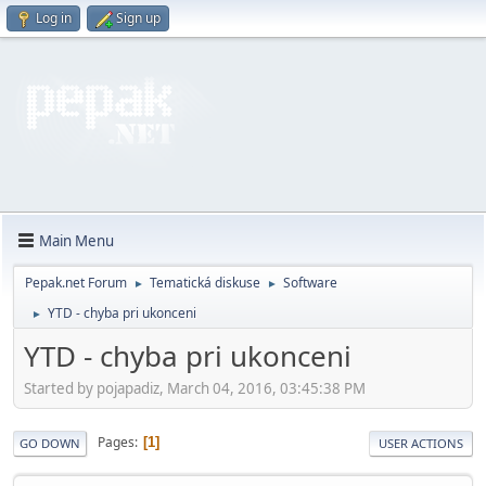
Log in
Sign up
Main Menu
Pepak.net Forum
Tematická diskuse
Software
►
►
YTD - chyba pri ukonceni
►
YTD - chyba pri ukonceni
Started by pojapadiz, March 04, 2016, 03:45:38 PM
Pages
1
GO DOWN
USER ACTIONS