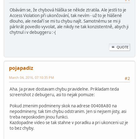
Obávám se, že chybová hláška se někde ztratila. Ale jestli to je
Access Violation při ukončování, tak nevím - už to je hlášené
dlouho, ale nedaří se mi tu chybu najít. Samotnému se mi ji
párkrát povedlo vyvolat, ale nikdy ne tak konzistentně, abych ji
chytnul i v debuggeru :-(
QUOTE
pojapadiz
March 04, 2016, 07:10:35 PM
#2
Aha. Ja prave dostavam chybu pravidelne. Prikladam teda
screenshot z debugeru, asi to nejak pomuze:
Pokud zmenim podmineny skok na adrese 00408A80 na
nepodmineny, tak tim chybu odstranim. Jen si nejsem jisty, asi
treba neposkodim jinou funkci.
Kazdopadne video se tak stahne v poradku a pri ukonceni uz je
to bez chyby.