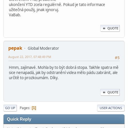
ukončení YTD zcela regulérně. Pokud je tato informace
užitečná použij, jinak ignoruj.
VaBab.
QUOTE
pepak
Global Moderator
August 22, 2017, 07:48:49 PM
#5
Hmm, zajímavé. Mohla by to být dobrá stopa. Takhle spatra mě
sice nenapadá, jak by odstranění videa mělo pádu zabránit, ale
určitě to prozkoumám. Díky.
QUOTE
Pages
1
GO UP
USER ACTIONS
Quick Reply