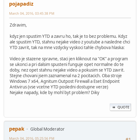
pojapadiz
March 04, 2016, 03:45:38 PM
Zdravim,
kdyz jen spustim YTD a zavru ho, tak je to bez problemu. Kdyz
ale spustim YTD, stahnu nejake video z youtube a nasledne chci
YTD zavrit, tak na mne vzdycky vyskoci tahle chybova hlaska:
Video je stazene spravne, staci jen kliknout na "OK" a program
se ukonci a pri dalsim spusteni funguje opet normalne do te
doby, nez opet stahnu nejake video a pokusim se YTD zavrit.
Stejne chovani jsem zaznamenal na 2 pocitacich. Oba stroje
Windows 7 x64, Agnitum Outpost Firewall a Eset Endpoint
Antivirus (vse vcetne YTD posledni dostupne verze)
Nejake napady, kde by mohl byt problem? Diky
QUOTE
pepak
Global Moderator
March 04, 2016, 05:25:56 PM
#1