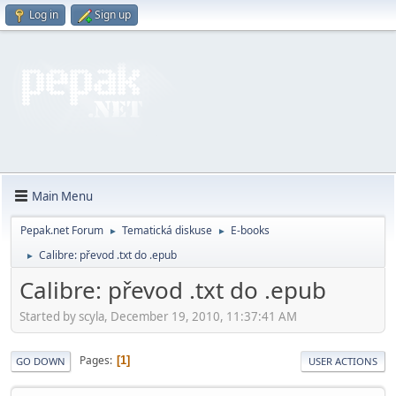
Log in
Sign up
Main Menu
Pepak.net Forum
Tematická diskuse
E-books
►
►
Calibre: převod .txt do .epub
►
Calibre: převod .txt do .epub
Started by scyla, December 19, 2010, 11:37:41 AM
Pages
1
GO DOWN
USER ACTIONS