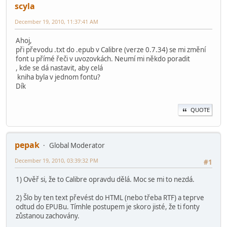
scyla
December 19, 2010, 11:37:41 AM
Ahoj,
při převodu .txt do .epub v Calibre (verze 0.7.34) se mi změní
font u přímé řeči v uvozovkách. Neumí mi někdo poradit
, kde se dá nastavit, aby celá
kniha byla v jednom fontu?
Dík
QUOTE
pepak
Global Moderator
December 19, 2010, 03:39:32 PM
#1
1) Ověř si, že to Calibre opravdu dělá. Moc se mi to nezdá.
2) Šlo by ten text převést do HTML (nebo třeba RTF) a teprve
odtud do EPUBu. Tímhle postupem je skoro jisté, že ti fonty
zůstanou zachovány.