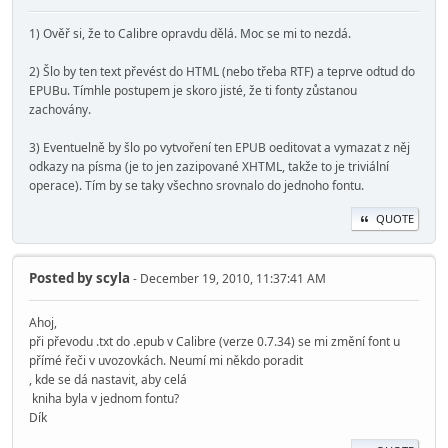
1) Ověř si, že to Calibre opravdu dělá. Moc se mi to nezdá.
2) Šlo by ten text převést do HTML (nebo třeba RTF) a teprve odtud do
EPUBu. Tímhle postupem je skoro jisté, že ti fonty zůstanou
zachovány.
3) Eventuelně by šlo po vytvoření ten EPUB oeditovat a vymazat z něj
odkazy na písma (je to jen zazipované XHTML, takže to je triviální
operace). Tím by se taky všechno srovnalo do jednoho fontu.
QUOTE
Posted by
scyla
- December 19, 2010, 11:37:41 AM
Ahoj,
při převodu .txt do .epub v Calibre (verze 0.7.34) se mi změní font u
přímé řeči v uvozovkách. Neumí mi někdo poradit
, kde se dá nastavit, aby celá
kniha byla v jednom fontu?
Dík