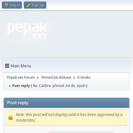
Log in
Sign up
Main Menu
Pepak.net Forum
Tematická diskuse
E-books
►
►
Post reply (
Re: Calibre: převod .txt do .epub
)
►
Post reply
Note: this post will not display until it has been approved by a
moderator.