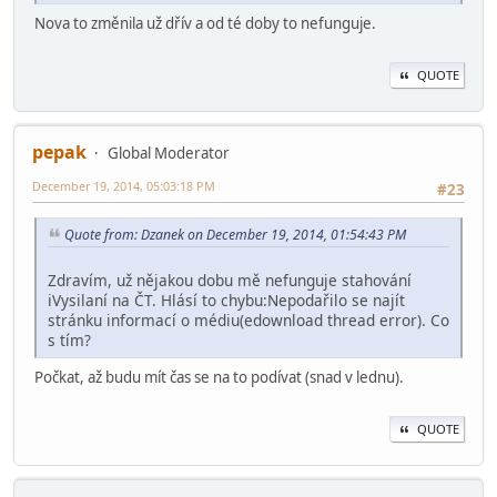
Nova to změnila už dřív a od té doby to nefunguje.
QUOTE
pepak
Global Moderator
December 19, 2014, 05:03:18 PM
#23
Quote from: Dzanek on December 19, 2014, 01:54:43 PM
Zdravím, už nějakou dobu mě nefunguje stahování
iVysilaní na ČT. Hlásí to chybu:Nepodařilo se najít
stránku informací o médiu(edownload thread error). Co
s tím?
Počkat, až budu mít čas se na to podívat (snad v lednu).
QUOTE