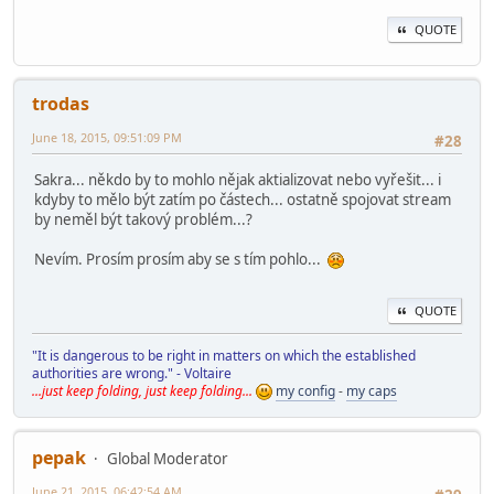
QUOTE
trodas
June 18, 2015, 09:51:09 PM
#28
Sakra... někdo by to mohlo nějak aktializovat nebo vyřešit... i
kdyby to mělo být zatím po částech... ostatně spojovat stream
by neměl být takový problém...?
Nevím. Prosím prosím aby se s tím pohlo...
QUOTE
"It is dangerous to be right in matters on which the established
authorities are wrong." - Voltaire
...just keep folding, just keep folding...
my config
-
my caps
pepak
Global Moderator
June 21, 2015, 06:42:54 AM