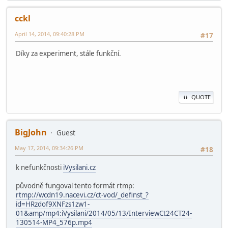
cckl
April 14, 2014, 09:40:28 PM
#17
Díky za experiment, stále funkční.
QUOTE
BigJohn
Guest
May 17, 2014, 09:34:26 PM
#18
k nefunkčnosti
iVysilani.cz
původně fungoval tento formát rtmp:
rtmp://wcdn19.nacevi.cz/ct-vod/_definst_?
id=HRzdof9XNFzs1zw1-
01&amp/mp4:iVysilani/2014/05/13/InterviewCt24CT24-
130514-MP4_576p.mp4