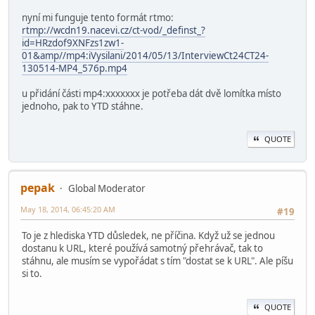
nyní mi funguje tento formát rtmo:
rtmp://wcdn19.nacevi.cz/ct-vod/_definst_?
id=HRzdof9XNFzs1zw1-
01&amp//mp4:iVysilani/2014/05/13/InterviewCt24CT24-
130514-MP4_576p.mp4
u přidání části mp4:xxxxxxx je potřeba dát dvě lomítka místo
jednoho, pak to YTD stáhne.
QUOTE
pepak
Global Moderator
May 18, 2014, 06:45:20 AM
#19
To je z hlediska YTD důsledek, ne příčina. Když už se jednou
dostanu k URL, které používá samotný přehrávač, tak to
stáhnu, ale musím se vypořádat s tím "dostat se k URL". Ale píšu
si to.
QUOTE