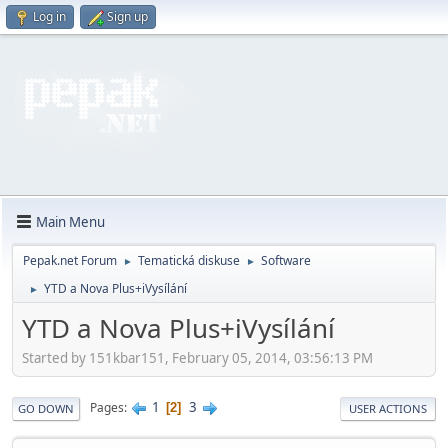
Log in
Sign up
Main Menu
Pepak.net Forum
Tematická diskuse
Software
►
►
YTD a Nova Plus+iVysílání
►
YTD a Nova Plus+iVysílání
Started by 151kbar151, February 05, 2014, 03:56:13 PM
1
3
Pages
2
GO DOWN
USER ACTIONS