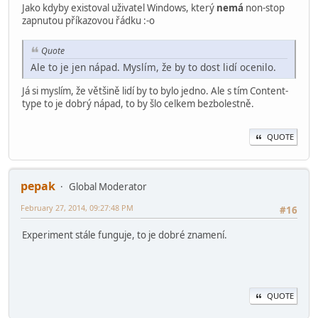
Jako kdyby existoval uživatel Windows, který
nemá
non-stop
zapnutou příkazovou řádku :-o
Quote
Ale to je jen nápad. Myslím, že by to dost lidí ocenilo.
Já si myslím, že většině lidí by to bylo jedno. Ale s tím Content-
type to je dobrý nápad, to by šlo celkem bezbolestně.
QUOTE
pepak
Global Moderator
February 27, 2014, 09:27:48 PM
#16
Experiment stále funguje, to je dobré znamení.
QUOTE