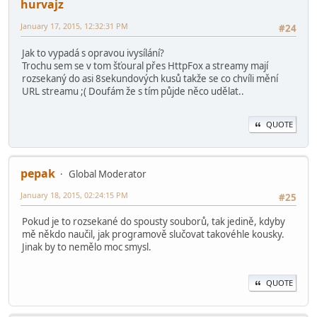
hurvajz
January 17, 2015, 12:32:31 PM
#24
Jak to vypadá s opravou ivysílání?
Trochu sem se v tom šťoural přes HttpFox a streamy mají
rozsekaný do asi 8sekundových kusů takže se co chvíli mění
URL streamu ;( Doufám že s tím půjde něco udělat..
QUOTE
pepak
Global Moderator
January 18, 2015, 02:24:15 PM
#25
Pokud je to rozsekané do spousty souborů, tak jedině, kdyby
mě někdo naučil, jak programově slučovat takovéhle kousky.
Jinak by to nemělo moc smysl.
QUOTE