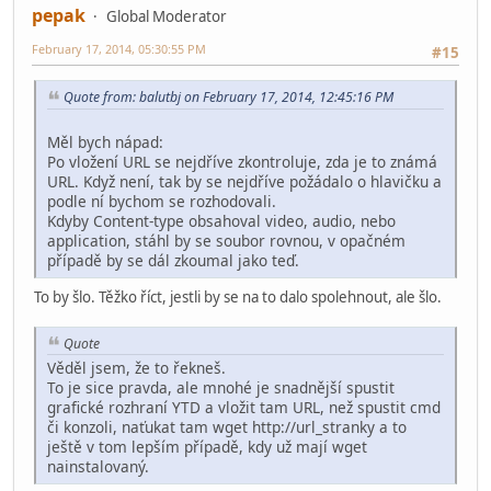
pepak
Global Moderator
February 17, 2014, 05:30:55 PM
#15
Quote from: balutbj on February 17, 2014, 12:45:16 PM
Měl bych nápad:
Po vložení URL se nejdříve zkontroluje, zda je to známá
URL. Když není, tak by se nejdříve požádalo o hlavičku a
podle ní bychom se rozhodovali.
Kdyby Content-type obsahoval video, audio, nebo
application, stáhl by se soubor rovnou, v opačném
případě by se dál zkoumal jako teď.
To by šlo. Těžko říct, jestli by se na to dalo spolehnout, ale šlo.
Quote
Věděl jsem, že to řekneš.
To je sice pravda, ale mnohé je snadnější spustit
grafické rozhraní YTD a vložit tam URL, než spustit cmd
či konzoli, naťukat tam wget http://url_stranky a to
ještě v tom lepším případě, kdy už mají wget
nainstalovaný.