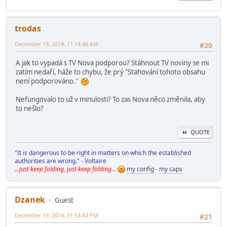
trodas
December 19, 2014, 11:14:48 AM
#20
A jak to vypadá s TV Nova podporou? Stáhnout TV noviny se mi
zatím nedaří, háže to chybu, že prý "Stahování tohoto obsahu
není podporováno."
Nefungovalo to už v minulosti? To zas Nova něco změnila, aby
to nešlo?
QUOTE
"It is dangerous to be right in matters on which the established
authorities are wrong." - Voltaire
...just keep folding, just keep folding...
my config
-
my caps
Dzanek
Guest
December 19, 2014, 01:54:43 PM
#21