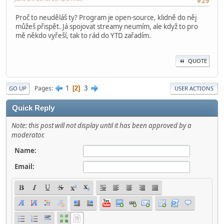
#29
Proč to neuděláš ty? Program je open-source, klidně do něj
můžeš přispět. Já spojovat streamy neumím, ale když to pro
mě někdo vyřeší, tak to rád do YTD zařadím.
QUOTE
1
3
Pages
2
GO UP
USER ACTIONS
Quick Reply
Note: this post will not display until it has been approved by a
moderator.
Name:
Email: