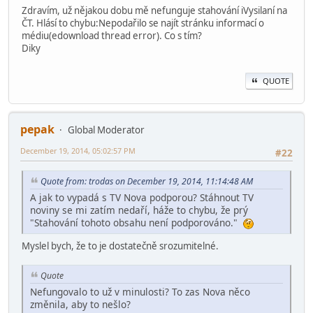
Zdravím, už nějakou dobu mě nefunguje stahování iVysilaní na
ČT. Hlásí to chybu:Nepodařilo se najít stránku informací o
médiu(edownload thread error). Co s tím?
Diky
QUOTE
pepak
Global Moderator
December 19, 2014, 05:02:57 PM
#22
Quote from: trodas on December 19, 2014, 11:14:48 AM
A jak to vypadá s TV Nova podporou? Stáhnout TV
noviny se mi zatím nedaří, háže to chybu, že prý
"Stahování tohoto obsahu není podporováno."
Myslel bych, že to je dostatečně srozumitelné.
Quote
Nefungovalo to už v minulosti? To zas Nova něco
změnila, aby to nešlo?