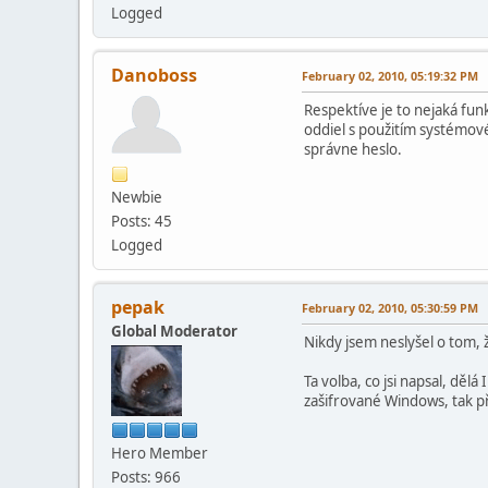
Logged
Danoboss
February 02, 2010, 05:19:32 PM
Respektíve je to nejaká funk
oddiel s použitím systémové
správne heslo.
Newbie
Posts: 45
Logged
pepak
February 02, 2010, 05:30:59 PM
Global Moderator
Nikdy jsem neslyšel o tom, 
Ta volba, co jsi napsal, děl
zašifrované Windows, tak p
Hero Member
Posts: 966