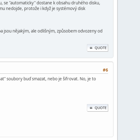
, se "automaticky" dostane k obsahu druhého disku,
omu nedojde, protože i když je systémový disk
. Oba jsou nějakým, ale odlišným, způsobem odvozeny od
QUOTE
#6
t" soubory buď smazat, nebo je šifrovat. No, je to
QUOTE