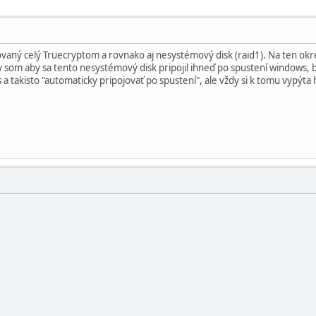
aný celý Truecryptom a rovnako aj nesystémový disk (raid1). Na ten okrem
som aby sa tento nesystémový disk pripojil ihneď po spustení windows, be
 a takisto "automaticky pripojovať po spustení", ale vždy si k tomu vypýta 