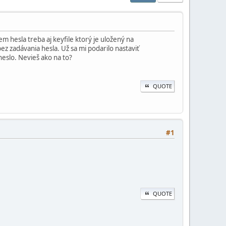
 hesla treba aj keyfile ktorý je uložený na
z zadávania hesla. Už sa mi podarilo nastaviť
heslo. Nevieš ako na to?
QUOTE
#1
QUOTE