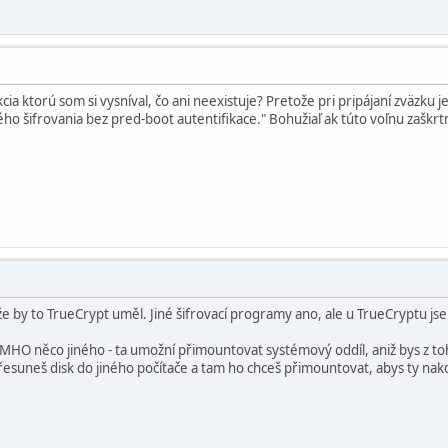
cia ktorú som si vysníval, čo ani neexistuje? Pretože pri pripájaní zväzku j
ho šifrovania bez pred-boot autentifikace." Bohužiaľ ak túto voľnu zaškrt
že by to TrueCrypt uměl. Jiné šifrovací programy ano, ale u TrueCryptu jse
á IMHO něco jiného - ta umožní přimountovat systémový oddíl, aniž bys z toh
řesuneš disk do jiného počítače a tam ho chceš přimountovat, abys ty na