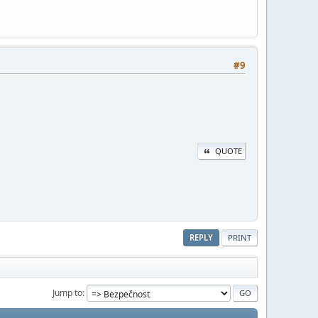
#9
QUOTE
REPLY
PRINT
Jump to