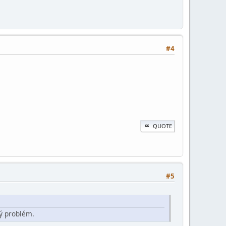
#4
QUOTE
#5
ný problém.