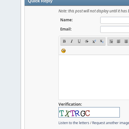
Quick Reply
Note: this post will not display until it 
Name:
Email:
Verification:
Listen to the letters
/
Request another imag