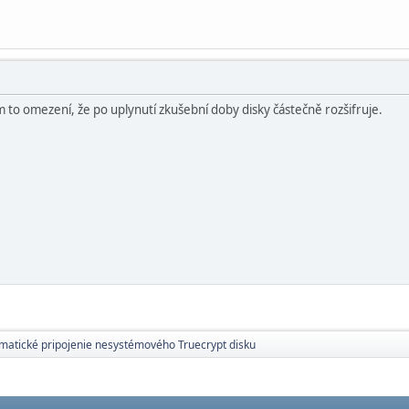
o omezení, že po uplynutí zkušební doby disky částečně rozšifruje.
matické pripojenie nesystémového Truecrypt disku