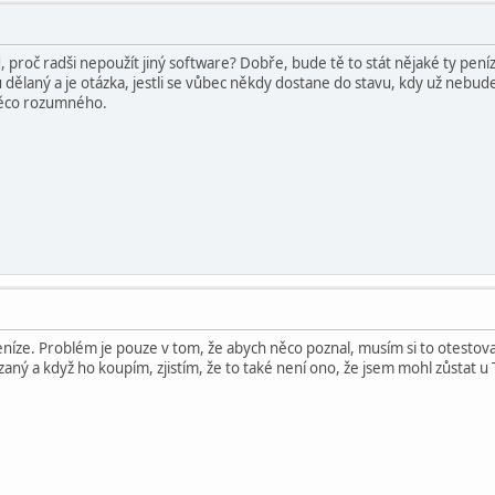
 proč radši nepoužít jiný software? Dobře, bude tě to stát nějaké ty peníze
 dělaný a je otázka, jestli se vůbec někdy dostane do stavu, kdy už nebud
něco rozumného.
ze. Problém je pouze v tom, že abych něco poznal, musím si to otestovat 
zaný a když ho koupím, zjistím, že to také není ono, že jsem mohl zůstat