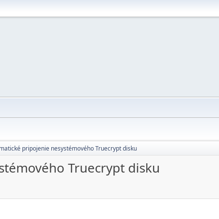
matické pripojenie nesystémového Truecrypt disku
ystémového Truecrypt disku