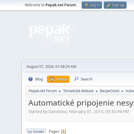
Welcome to
Pepak.net Forum
.
Log in
Sign up
August 07, 2026, 01:38:29 AM
Blog
Home
Search
Pepak.net Forum
Tematická diskuse
Bezpečnost
Auto
►
►
►
Automatické pripojenie nes
Started by Danoboss, February 01, 2010, 09:30:49 PM
Pages
1
GO DOWN