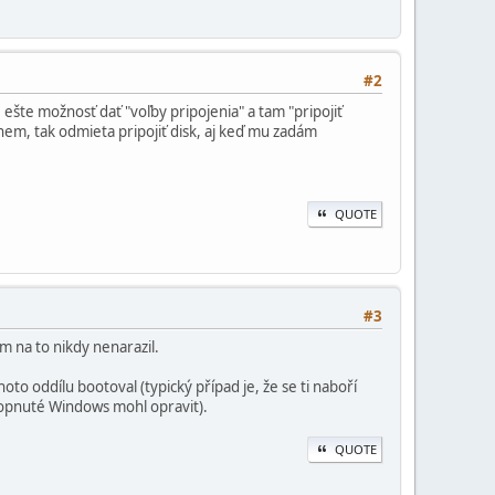
#2
e ešte možnosť dať "voľby pripojenia" a tam "pripojiť
nem, tak odmieta pripojiť disk, aj keď mu zadám
QUOTE
#3
m na to nikdy nenarazil.
oto oddílu bootoval (typický případ je, že se ti naboří
kopnuté Windows mohl opravit).
QUOTE