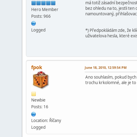
má totiž zásadní bezpečnos
bez ohledu na to, jestli te
Hero Member
namountovaný, přihlašovací 
Posts: 966
Logged
*) Předpokládám zde, že klí
uživatelova hesla, které exi
fpok
June 18, 2010, 12:59:54 PM
Ano souhlasím, pokud bych n
trochu krkolomné, ale je to
Newbie
Posts: 16
Location: Říčany
Logged