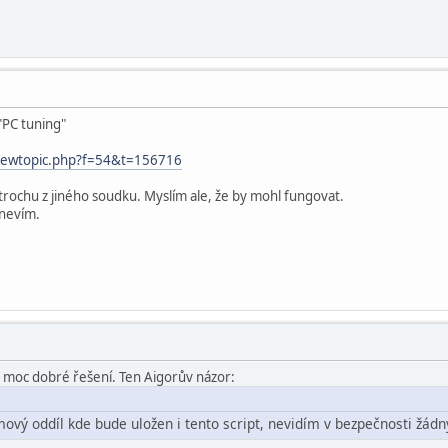
"PC tuning"
viewtopic.php?f=54&t=156716
 trochu z jiného soudku. Myslím ale, že by mohl fungovat.
 nevím.
o moc dobré řešení. Ten Aigorův názor:
mový oddíl kde bude uložen i tento script, nevidím v bezpečnosti žád