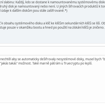
tní slabinu: Každý, kdo se dostane k namountovanému systémovému disku
n druhý disk je namountovaný nebo není. U jiných šifrovacích produktů k t
údaje k dalším diskům jsou stále zašifrované.*)
č k obsahu systémového disku a klíč ke klíčům sekundárních klíčů se liší
stuje pouze v okamžiku bootu a hned po použití na získání klíčů je zničeno.
echtěl aby se automaticky dešifrovaly nesystémové disky, musel bych "ba
 "jakás takás" možnost. Také marně pátrám u Truecryptu po lepší.