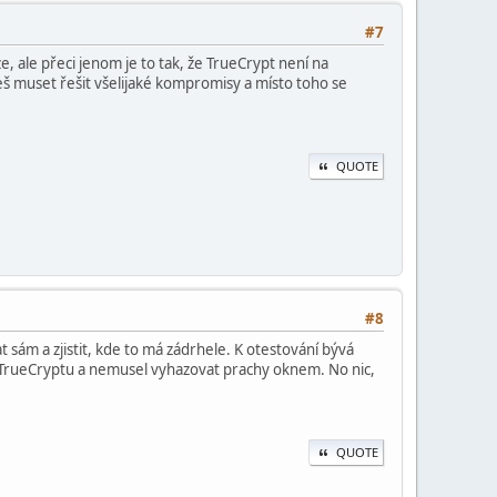
#7
, ale přeci jenom je to tak, že TrueCrypt není na
eš muset řešit všelijaké kompromisy a místo toho se
QUOTE
#8
sám a zjistit, kde to má zádrhele. K otestování bývá
 u TrueCryptu a nemusel vyhazovat prachy oknem. No nic,
QUOTE