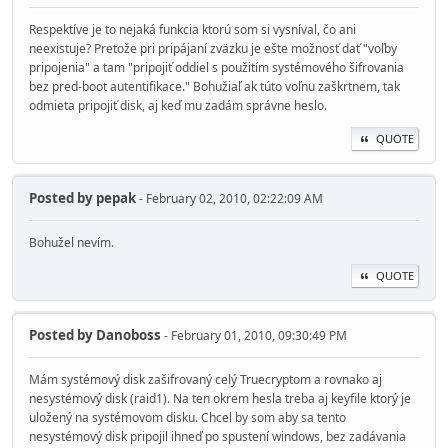
Respektíve je to nejaká funkcia ktorú som si vysníval, čo ani
neexistuje? Pretože pri pripájaní zväzku je ešte možnosť dať "voľby
pripojenia" a tam "pripojiť oddiel s použitím systémového šifrovania
bez pred-boot autentifikace." Bohužiaľ ak túto voľnu zaškrtnem, tak
odmieta pripojiť disk, aj keď mu zadám správne heslo.
QUOTE
Posted by
pepak
- February 02, 2010, 02:22:09 AM
Bohužel nevím.
QUOTE
Posted by
Danoboss
- February 01, 2010, 09:30:49 PM
Mám systémový disk zašifrovaný celý Truecryptom a rovnako aj
nesystémový disk (raid1). Na ten okrem hesla treba aj keyfile ktorý je
uložený na systémovom disku. Chcel by som aby sa tento
nesystémový disk pripojil ihneď po spustení windows, bez zadávania