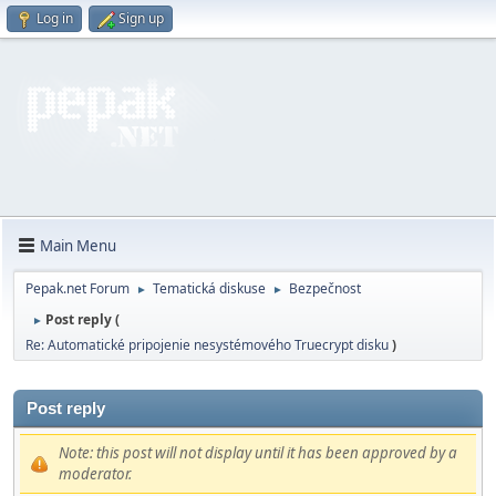
Log in
Sign up
Main Menu
Pepak.net Forum
Tematická diskuse
Bezpečnost
►
►
Post reply (
►
Re: Automatické pripojenie nesystémového Truecrypt disku
)
Post reply
Note: this post will not display until it has been approved by a
moderator.