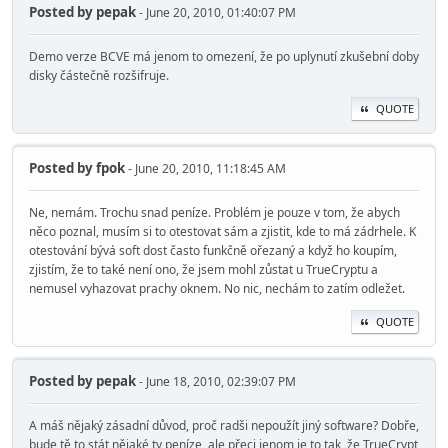
Posted by
pepak
- June 20, 2010, 01:40:07 PM
Demo verze BCVE má jenom to omezení, že po uplynutí zkušební doby
disky částečně rozšifruje.
QUOTE
Posted by
fpok
- June 20, 2010, 11:18:45 AM
Ne, nemám. Trochu snad peníze. Problém je pouze v tom, že abych
něco poznal, musím si to otestovat sám a zjistit, kde to má zádrhele. K
otestování bývá soft dost často funkčně ořezaný a když ho koupím,
zjistím, že to také není ono, že jsem mohl zůstat u TrueCryptu a
nemusel vyhazovat prachy oknem. No nic, nechám to zatím odležet.
QUOTE
Posted by
pepak
- June 18, 2010, 02:39:07 PM
A máš nějaký zásadní důvod, proč radši nepoužít jiný software? Dobře,
bude tě to stát nějaké ty peníze, ale přeci jenom je to tak, že TrueCrypt