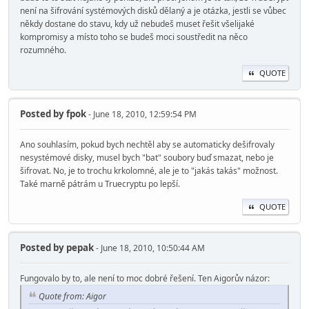
není na šifrování systémových disků dělaný a je otázka, jestli se vůbec
někdy dostane do stavu, kdy už nebudeš muset řešit všelijaké
kompromisy a místo toho se budeš moci soustředit na něco
rozumného.
QUOTE
Posted by
fpok
- June 18, 2010, 12:59:54 PM
Ano souhlasím, pokud bych nechtěl aby se automaticky dešifrovaly
nesystémové disky, musel bych "bat" soubory buď smazat, nebo je
šifrovat. No, je to trochu krkolomné, ale je to "jakás takás" možnost.
Také marně pátrám u Truecryptu po lepší.
QUOTE
Posted by
pepak
- June 18, 2010, 10:50:44 AM
Fungovalo by to, ale není to moc dobré řešení. Ten Aigorův názor:
Quote from: Aigor