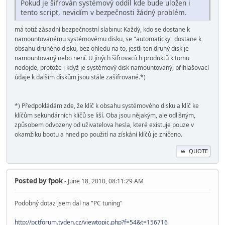
Pokud je šifrován systémový oddíl kde bude uložen i
tento script, nevidím v bezpečnosti žádný problém.
má totiž zásadní bezpečnostní slabinu: Každý, kdo se dostane k
namountovanému systémovému disku, se "automaticky" dostane k
obsahu druhého disku, bez ohledu na to, jestli ten druhý disk je
namountovaný nebo není. U jiných šifrovacích produktů k tomu
nedojde, protože i když je systémový disk namountovaný, přihlašovací
údaje k dalším diskům jsou stále zašifrované.*)
*) Předpokládám zde, že klíč k obsahu systémového disku a klíč ke
klíčům sekundárních klíčů se liší. Oba jsou nějakým, ale odlišným,
způsobem odvozeny od uživatelova hesla, které existuje pouze v
okamžiku bootu a hned po použití na získání klíčů je zničeno.
QUOTE
Posted by
fpok
- June 18, 2010, 08:11:29 AM
Podobný dotaz jsem dal na "PC tuning"
http://pctforum.tyden.cz/viewtopic.php?f=54&t=156716