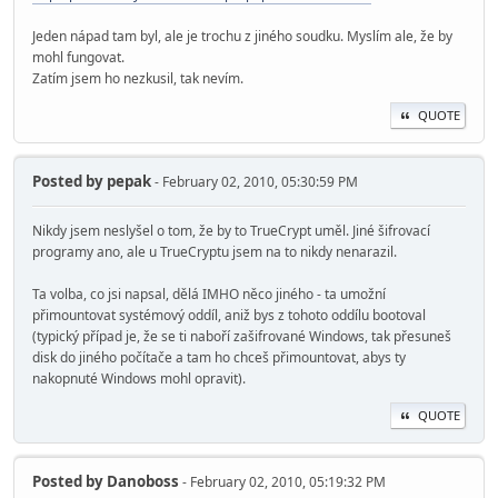
Jeden nápad tam byl, ale je trochu z jiného soudku. Myslím ale, že by
mohl fungovat.
Zatím jsem ho nezkusil, tak nevím.
QUOTE
Posted by
pepak
- February 02, 2010, 05:30:59 PM
Nikdy jsem neslyšel o tom, že by to TrueCrypt uměl. Jiné šifrovací
programy ano, ale u TrueCryptu jsem na to nikdy nenarazil.
Ta volba, co jsi napsal, dělá IMHO něco jiného - ta umožní
přimountovat systémový oddíl, aniž bys z tohoto oddílu bootoval
(typický případ je, že se ti naboří zašifrované Windows, tak přesuneš
disk do jiného počítače a tam ho chceš přimountovat, abys ty
nakopnuté Windows mohl opravit).
QUOTE
Posted by
Danoboss
- February 02, 2010, 05:19:32 PM