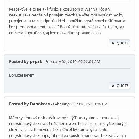
Respektíve je to nejaká funkcia ktorú som si vysníval, čo ani
neexistuje? Pretože pri pripájaní zväzku je ešte možnosť dať "voľby
pripojenia" a tam "pripojiť oddiel s použitím systémového šifrovania
bez pred-boot autentifikace." Bohužiaľ ak túto voľnu zaškrtnem, tak
odmieta pripojiť disk, aj keď mu zadám správne heslo.
QUOTE
Posted by
pepak
- February 02, 2010, 02:22:09 AM
Bohužel nevím.
QUOTE
Posted by
Danoboss
- February 01, 2010, 09:30:49 PM
Mám systémový disk zašifrovaný celý Truecryptom a rovnako aj
nesystémový disk (raid1). Na ten okrem hesla treba aj keyfile ktorý je
uložený na systémovom disku. Chcel by som aby sa tento
nesystémový disk pripojil ihneď po spustení windows, bez zadávania