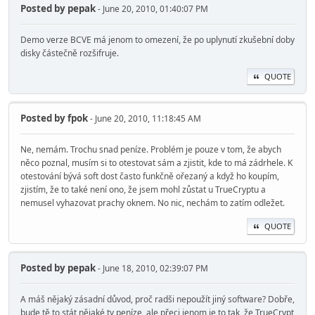
Posted by
pepak
- June 20, 2010, 01:40:07 PM
Demo verze BCVE má jenom to omezení, že po uplynutí zkušební doby
disky částečně rozšifruje.
QUOTE
Posted by
fpok
- June 20, 2010, 11:18:45 AM
Ne, nemám. Trochu snad peníze. Problém je pouze v tom, že abych
něco poznal, musím si to otestovat sám a zjistit, kde to má zádrhele. K
otestování bývá soft dost často funkčně ořezaný a když ho koupím,
zjistím, že to také není ono, že jsem mohl zůstat u TrueCryptu a
nemusel vyhazovat prachy oknem. No nic, nechám to zatím odležet.
QUOTE
Posted by
pepak
- June 18, 2010, 02:39:07 PM
A máš nějaký zásadní důvod, proč radši nepoužít jiný software? Dobře,
bude tě to stát nějaké ty peníze, ale přeci jenom je to tak, že TrueCrypt