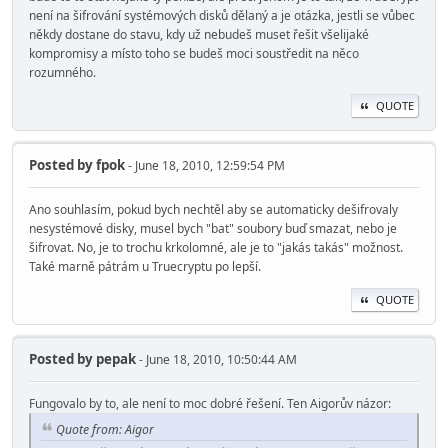
není na šifrování systémových disků dělaný a je otázka, jestli se vůbec
někdy dostane do stavu, kdy už nebudeš muset řešit všelijaké
kompromisy a místo toho se budeš moci soustředit na něco
rozumného.
QUOTE
Posted by
fpok
- June 18, 2010, 12:59:54 PM
Ano souhlasím, pokud bych nechtěl aby se automaticky dešifrovaly
nesystémové disky, musel bych "bat" soubory buď smazat, nebo je
šifrovat. No, je to trochu krkolomné, ale je to "jakás takás" možnost.
Také marně pátrám u Truecryptu po lepší.
QUOTE
Posted by
pepak
- June 18, 2010, 10:50:44 AM
Fungovalo by to, ale není to moc dobré řešení. Ten Aigorův názor:
Quote from: Aigor