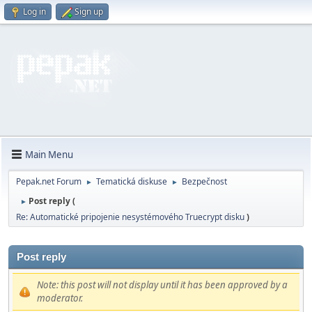
Log in
Sign up
Main Menu
Pepak.net Forum
Tematická diskuse
Bezpečnost
►
►
Post reply (
►
Re: Automatické pripojenie nesystémového Truecrypt disku
)
Post reply
Note: this post will not display until it has been approved by a
moderator.