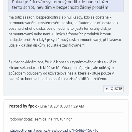
Pokud je šifrován systémový oddíl kde bude uložen i
tento script, nevidím v bezpečnosti žádný problém.
má totiž zásadní bezpečnostní slabinu: Každý, kdo se dostane k
namountovanému systémovému disku, se "automaticky" dostane k
obsahu druhého disku, bez ohledu na to, jestli ten druhý disk je
namountovaný nebo není. U jiných šifrovacích produktů k tomu
nedojde, protože i když je systémový disk namountovaný, přihlašovací
údaje k dalším diskům jsou stále zašifrované.*)
*) Předpokládám zde, že klíč k obsahu systémového disku a klíč ke
klíčům sekundárních klíčů se liší. Oba jsou nějakým, ale odlišným,
způsobem odvozeny od uživatelova hesla, které existuje pouze v
okamžiku bootu a hned po použití na získání klíčů je zničeno.
QUOTE
Posted by
fpok
- June 18, 2010, 08:11:29 AM
Podobný dotaz jsem dal na "PC tuning"
http://pctforum.tyden.cz/viewtopic.php?f=54&t=156716