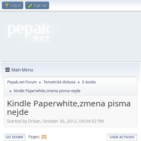
Log in
Sign up
Main Menu
Pepak.net Forum
Tematická diskuse
E-books
►
►
Kindle Paperwhite,zmena pisma nejde
►
Kindle Paperwhite,zmena pisma
nejde
Started by Drban, October 30, 2012, 04:04:02 PM
Pages
1
GO DOWN
USER ACTIONS