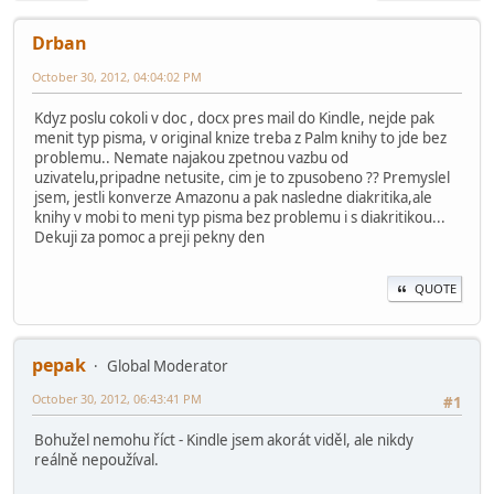
Drban
October 30, 2012, 04:04:02 PM
Kdyz poslu cokoli v doc , docx pres mail do Kindle, nejde pak
menit typ pisma, v original knize treba z Palm knihy to jde bez
problemu.. Nemate najakou zpetnou vazbu od
uzivatelu,pripadne netusite, cim je to zpusobeno ?? Premyslel
jsem, jestli konverze Amazonu a pak nasledne diakritika,ale
knihy v mobi to meni typ pisma bez problemu i s diakritikou...
Dekuji za pomoc a preji pekny den
QUOTE
pepak
Global Moderator
October 30, 2012, 06:43:41 PM
#1
Bohužel nemohu říct - Kindle jsem akorát viděl, ale nikdy
reálně nepoužíval.