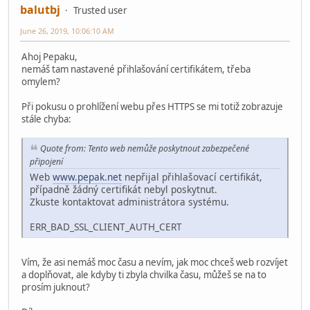
balutbj
Trusted user
June 26, 2019, 10:06:10 AM
Ahoj Pepaku,
nemáš tam nastavené přihlašování certifikátem, třeba
omylem?
Při pokusu o prohlížení webu přes HTTPS se mi totiž zobrazuje
stále chyba:
Quote from: Tento web nemůže poskytnout zabezpečené
připojení
Web
www.pepak.net
nepřijal přihlašovací certifikát,
případně žádný certifikát nebyl poskytnut.
Zkuste kontaktovat administrátora systému.
ERR_BAD_SSL_CLIENT_AUTH_CERT
Vím, že asi nemáš moc času a nevím, jak moc chceš web rozvíjet
a doplňovat, ale kdyby ti zbyla chvilka času, můžeš se na to
prosím juknout?