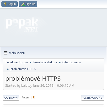
Log in
Sign up
Main Menu
Pepak.net Forum
Tematická diskuse
O tomto webu
►
►
problémové HTTPS
►
problémové HTTPS
Started by balutbj, June 26, 2019, 10:06:10 AM
Pages
1
GO DOWN
USER ACTIONS