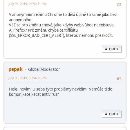
July 04, 2019, 09:50:11 PM
#2
V anonymním režimu Chrome to dělá úplně to samé jako bez
anonymního.
V IE se pro změnu chová, jako kdyby web vůbec neexistoval.
A Firefox? Pro změnu chyba certifikátu
(SSL_ERROR_BAD_CERT_ALERT), kterou nemohu přeskočit.
QUOTE
pepak
Global Moderator
July 08, 2019, 05:54:21 PM
#3
Hele, nevím. U sebe tyto problémy nevidím. Nemůže ti do
komunikace kecat antivirus?
QUOTE