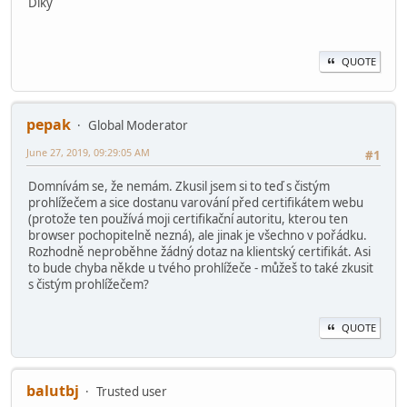
Díky
QUOTE
pepak
Global Moderator
June 27, 2019, 09:29:05 AM
#1
Domnívám se, že nemám. Zkusil jsem si to teď s čistým
prohlížečem a sice dostanu varování před certifikátem webu
(protože ten používá moji certifikační autoritu, kterou ten
browser pochopitelně nezná), ale jinak je všechno v pořádku.
Rozhodně neproběhne žádný dotaz na klientský certifikát. Asi
to bude chyba někde u tvého prohlížeče - můžeš to také zkusit
s čistým prohlížečem?
QUOTE
balutbj
Trusted user