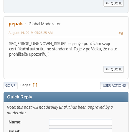
QUOTE
pepak
Global Moderator
August 14, 2019, 05:26:25 AM
#6
SEC_ERROR_UNKNOWN_ISSUER je jasný - používám svoji
certifikační autoritu, ne standardní. To je v pořádku, že na to
prohlížeče upozorňují.
QUOTE
Pages
1
GO UP
USER ACTIONS
Quick Reply
Note: this post will not display until it has been approved by a
moderator.
Name:
Email: