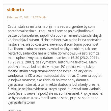
sidharta
February 25, 2011, 12:07:44 AM
Caute, stala sa mi taka neprijemna vec a urgentne by som
potreboval serioznu radu. Vratil som sa po dvojhodinovej
pauze do kancelarie, zapol notebook a namiesto standardnych
veci sa objavil oznam, ci chcem bootovat alebo ist na normalne
nastavenie, alebo cosi take, nevenoval som tomu pozornost.
Zvolil som druhu moznost, vznikol nejaky problem, tak som
restartol, zadal obe hesla (druhe do windowsu) a zistil som ze
mam uplne divny cas aj datum - namiesto 16.30 (23.2. 2011),
13.20 (9.2. 2007). tiez vymazanu historiu na firefoxe. Mam
podozrenie, ze bol niekto v mojom PC (pokial viem, tak je
mozne istymi programami obist obe hesla - nejaky druh
windowsu na CD a cezen sa dostat dovnutra). Chcem sa opytat,
je nejaka moznost, ako zistit (ak bol zmeneny datum a
vymazana historia), ci tam niekto skutocne bol a kedy presne.
*Existuje nejaka evidencia, stopy a pod.? Pozeral som v admin.
tools (event viewer a pod.) ale nic som nenasiel. Prip. je mozne,
ze by sa datum a cas zmenil sam od seba, prip. sa spontanne
vymazala historia?