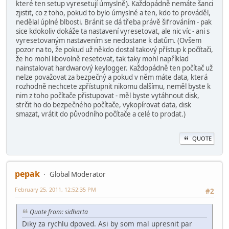
které ten setup vyresetují úmyslně). Každopádně nemáte šanci
zjistit, co z toho, pokud to bylo úmyslné a ten, kdo to prováděl,
nedělal úplné blbosti. Bránit se dá třeba právě šifrováním - pak
sice kdokoliv dokáže ta nastavení vyresetovat, ale nic víc - ani s
vyresetovaným nastavením se nedostane k datům. (Ovšem
pozor na to, že pokud už někdo dostal takový přístup k počítači,
že ho mohl libovolně resetovat, tak taky mohl například
nainstalovat hardwarový keylogger. Každopádně ten počítač už
nelze považovat za bezpečný a pokud v něm máte data, která
rozhodně nechcete zpřístupnit nikomu dalšímu, neměl byste k
nim z toho počítače přistupovat - měl byste vytáhnout disk,
strčit ho do bezpečného počítače, vykopírovat data, disk
smazat, vrátit do původního počítače a celé to prodat.)
QUOTE
pepak
Global Moderator
February 25, 2011, 12:52:35 PM
#2
Quote from: sidharta
Diky za rychlu dpoved. Asi by som mal upresnit par