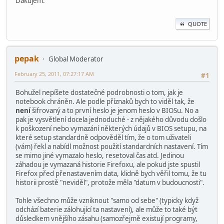
Dakujem.
QUOTE
pepak
Global Moderator
February 25, 2011, 07:27:17 AM
#1
Bohužel nepíšete dostatečné podrobnosti o tom, jak je
notebook chráněn. Ale podle příznaků bych to viděl tak, že
není
šifrovaný a to první heslo je jenom heslo v BIOSu. No a
pak je vysvětlení docela jednoduché - z nějakého důvodu došlo
k poškození nebo vymazání některých údajů v BIOS setupu, na
které setup standardně odpověděl tím, že o tom uživateli
(vám) řekl a nabídl možnost použití standardních nastavení. Tím
se mimo jiné vymazalo heslo, resetoval čas atd. Jedinou
záhadou je vymazaná historie Firefoxu, ale pokud jste spustil
Firefox před přenastavením data, klidně bych věřil tomu, že tu
historii prostě "neviděl", protože měla "datum v budoucnosti".
Tohle všechno může vzniknout "samo od sebe" (typicky když
odchází baterie zálohující ta nastavení), ale může to také být
důsledkem vnějšího zásahu (samozřejmě existují programy,