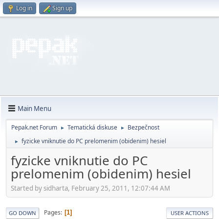
Log in
Sign up
Main Menu
Pepak.net Forum
Tematická diskuse
Bezpečnost
►
►
fyzicke vniknutie do PC prelomenim (obidenim) hesiel
►
fyzicke vniknutie do PC
prelomenim (obidenim) hesiel
Started by sidharta, February 25, 2011, 12:07:44 AM
Pages
1
GO DOWN
USER ACTIONS