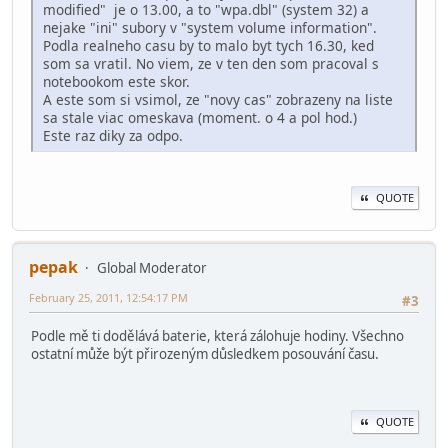
modified" je o 13.00, a to "wpa.dbl" (system 32) a
nejake "ini" subory v "system volume information".
Podla realneho casu by to malo byt tych 16.30, ked
som sa vratil. No viem, ze v ten den som pracoval s
notebookom este skor.
A este som si vsimol, ze "novy cas" zobrazeny na liste
sa stale viac omeskava (moment. o 4 a pol hod.)
Este raz diky za odpo.
QUOTE
pepak
Global Moderator
February 25, 2011, 12:54:17 PM
#3
Podle mě ti dodělává baterie, která zálohuje hodiny. Všechno
ostatní může být přirozeným důsledkem posouvání času.
QUOTE