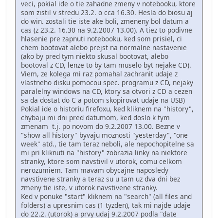
veci, pokial ide o tie zahadne zmeny v notebooku, ktore
som zistil v stredu 23.2. o cca 16.30. Hesla do biosu aj
do win. zostali tie iste ake boli, zmeneny bol datum a
cas (z 23.2. 16.30 na 9.2.2007 13.00). A tiez to podivne
hlasenie pre zapnuti notebooku, ked som prisiel, ci
chem bootovat alebo prejst na normalne nastavenie
(ako by pred tym niekto skusal bootovat, alebo
bootoval z CD, lenze to by tam muselo byt nejake CD).
Viem, ze kolega mi raz pomahal zachranit udaje z
vlastneho disku pomocou spec. programu z CD, nejaky
paralelny windows na CD, ktory sa otvori z CD a cezen
sa da dostat do C a potom skopirovat udaje na USB)
Pokial ide o historiu firefoxu, ked kliknem na "history",
chybaju mi dni pred datumom, ked doslo k tym
zmenam t.j. po novom do 9.2.2007 13.00. Bezne v
"show all history" byvaju moznosti "yesterday", "one
week" atd., tie tam teraz neboli, ale nepochopitelne sa
mi pri kliknuti na "history" zobrazia linky na niektore
stranky, ktore som navstivil v utorok, comu celkom
nerozumiem. Tam mavam obycajne naposledy
navstivene stranky a teraz su u tam uz dva dni bez
zmeny tie iste, v utorok navstivene stranky.
Ked v ponuke "start" kliknem na "search" (all files and
folders) a upresnim cas (1 tyzden), tak mi najde udaje
do 22.2. (utorok) a prvy udaj 9.2.2007 podla "date