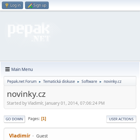
Log in
Sign up
Main Menu
Pepak.net Forum
Tematická diskuse
Software
novinky.cz
►
►
►
novinky.cz
Started by Vladimír, January 01, 2014, 07:06:24 PM
Pages
1
GO DOWN
USER ACTIONS
Vladimír
Guest