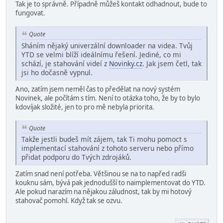
Tak je to správně. Případně můžeš kontakt odhadnout, bude to
fungovat.
Quote
Sháním nějaký univerzální downloader na videa. Tvůj
YTD se velmi blíží ideálnímu řešení. Jediné, co mi
schází, je stahování videí z
Novinky.cz
. Jak jsem četl, tak
jsi ho dočasně vypnul.
Ano, zatím jsem neměl čas to předělat na nový systém
Novinek, ale počítám s tím. Není to otázka toho, že by to bylo
kdovíjak složité, jen to pro mě nebyla priorita.
Quote
Takže jestli budeš mít zájem, tak Ti mohu pomoct s
implementací stahování z tohoto serveru nebo přímo
přidat podporu do Tvých zdrojáků.
Zatím snad není potřeba. Většinou se na to napřed radši
kouknu sám, bývá pak jednodušší to naimplementovat do YTD.
Ale pokud narazím na nějakou záludnost, tak by mi hotový
stahovač pomohl. Když tak se ozvu.