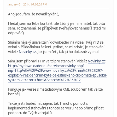
January 01, 2014, 07:06:24 PM
Ahoj (doufám, že nevadí tykání),
hledal jsem na Tebe kontakt, ale žádný jsem nenašel, tak píšu
sem. To znamená, že příspěvek zveřejňovat nemusíš (stačí mi
odpověď).
Sháním nějaký univerzální downloader na videa. Tvůj YTD se
velmi blíží ideálnímu řešení. Jediné, co mi schází, je stahování
videí z
Novinky.cz
. Jak jsem četl, tak jsi ho dočasně vypnul.
Sám jsem připravil PHP verzi pro stahování videí z
Novinky.cz
:
http://mydownloader.eu/services/novinky.php?
inp=http%3A%2F%2Fwww.novinky.cz%2Fkrimi%2F323297-
explozi-v-rezidencnim-byte-palestinskeho-diplomata-zpusobil-
system-v-trezoru.html&Search=%E2%86%92
Funguje jak verze s metadatovým XML souborem tak verze
bez něj.
Takže jestli budeš mít zájem, tak Ti mohu pomoct s
implementací stahování z tohoto serveru nebo přímo přidat
podporu do Tvých zdrojáků.