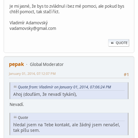
Je mi jasné, že bys to zvládnul i bez mé pomoci, ale pokud bys
chtěl pomoct, tak stačí říct.
Vladimír Adamovský
vadamovsky@gmail.com
QUOTE
pepak
Global Moderator
January 01, 2014, 07:12:07 PM
#1
Quote from: Vladimír on January 01, 2014, 07:06:24 PM
Ahoj (doufám, že nevadí tykání),
Nevadí.
Quote
hledal jsem na Tebe kontakt, ale žádný jsem nenašel,
tak píšu sem.