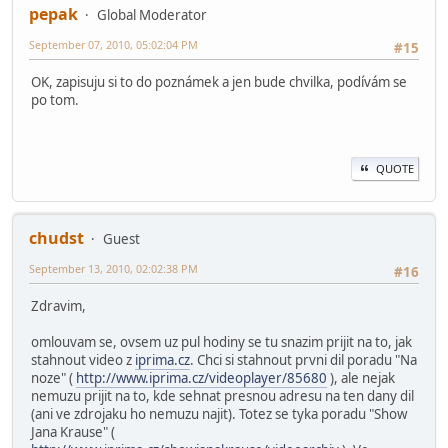
pepak
Global Moderator
September 07, 2010, 05:02:04 PM
#15
OK, zapisuju si to do poznámek a jen bude chvilka, podívám se
po tom.
QUOTE
chudst
Guest
September 13, 2010, 02:02:38 PM
#16
Zdravim,
omlouvam se, ovsem uz pul hodiny se tu snazim prijit na to, jak
stahnout video z
iprima.cz
. Chci si stahnout prvni dil poradu "Na
noze" (
http://www.iprima.cz/videoplayer/85680
), ale nejak
nemuzu prijit na to, kde sehnat presnou adresu na ten dany dil
(ani ve zdrojaku ho nemuzu najit). Totez se tyka poradu "Show
Jana Krause" (