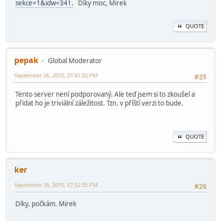
sekce=1&idw=341.
Díky moc, Mirek
QUOTE
pepak
Global Moderator
September 26, 2010, 07:41:55 PM
#25
Tento server není podporovaný. Ale teď jsem si to zkoušel a
přidat ho je triviální záležitost. Tzn. v příští verzi to bude.
QUOTE
ker
September 26, 2010, 07:52:35 PM
#26
Díky, počkám. Mirek