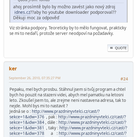
ahoj prosímtě bylo by možno zavést jako nový zdroj
idnes.cz
??aby ho youtube downloader podporoval??
Děkuji moc za odpověď
Viz stránka podpory. Teoreticky by to mělo fungovat, prakticky
se mi to nedaří, protože server neodpoví na požadavky.
QUOTE
ker
September 26, 2010, 07:35:27 PM
#24
Pepaku, mel bych prosbu. Stáhnul jsem si tvůj program a chtel
bych ho pouzit na stazeni videi, abych mel pamatku na letosni
leto. Zkoušel jsem to, ale zrejme neni nastavena adresa, tak to
nejde. Mohl bys mi to nastavit ?
Jedná se o :
http://www.prazdninyvtelci.cz/cast/?
sekce=1&idw=376
, pak :
http://www.prazdninyvtelci.cz/cast/?
sekce=1&idw=384
, dále :
http://www.prazdninyvtelci.cz/cast/?
sekce=1&idw=381
, taky :
http://www.prazdninyvtelci.cz/cast/?
sekce=1&idw=378
a :
http://www.prazdninyvtelci.cz/cast/?