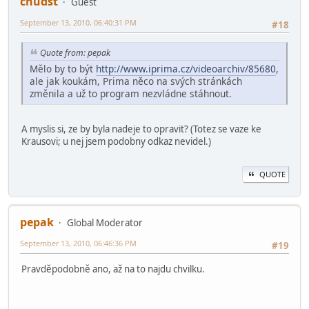
chudst
Guest
September 13, 2010, 06:40:31 PM
#18
Quote from: pepak
Mělo by to být
http://www.iprima.cz/videoarchiv/85680
,
ale jak koukám, Prima něco na svých stránkách
změnila a už to program nezvládne stáhnout.
A myslis si, ze by byla nadeje to opravit? (Totez se vaze ke
Krausovi; u nej jsem podobny odkaz nevidel.)
QUOTE
pepak
Global Moderator
September 13, 2010, 06:46:36 PM
#19
Pravděpodobně ano, až na to najdu chvilku.