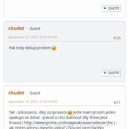
QUOTE
chudst
Guest
September 13, 2010, 10:43:29 PM
#20
Pak tedy dekuji predem
QUOTE
chudst
Guest
September 16, 2010, 10:16:18 PM
#21
Tak - ozkouseno, diky za spraveni
Jeste mam prosim jeden
opakujici se dotaz - pokud si chci stahnout dily Show Jana
Krause (
http://www.iprima.cz/showjanakrause/videoarchiv
) -
jak zjistim adresu daneho videa? (Zkousel jsem tlacitko