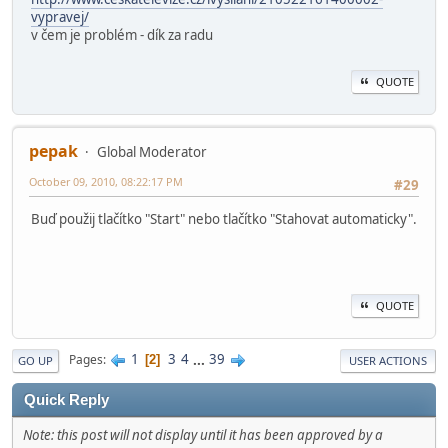
vypravej/
v čem je problém - dík za radu
QUOTE
pepak
Global Moderator
October 09, 2010, 08:22:17 PM
#29
Buď použij tlačítko "Start" nebo tlačítko "Stahovat automaticky".
QUOTE
1
3
4
...
39
Pages
2
GO UP
USER ACTIONS
Quick Reply
Note: this post will not display until it has been approved by a