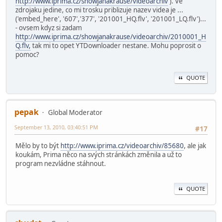
http://www.iprima.cz/showjanakrause/videoarchiv
). Ve
zdrojaku jedine, co mi trosku priblizuje nazev videa je ...
('embed_here', '607','377', '201001_HQ.flv', '201001_LQ.flv')...
- ovsem kdyz si zadam
http://www.iprima.cz/showjanakrause/videoarchiv/2010001_H
Q.flv,
tak mi to opet YTDownloader nestane. Mohu poprosit o
pomoc?
QUOTE
pepak
Global Moderator
September 13, 2010, 03:40:51 PM
#17
Mělo by to být
http://www.iprima.cz/videoarchiv/85680
, ale jak
koukám, Prima něco na svých stránkách změnila a už to
program nezvládne stáhnout.
QUOTE