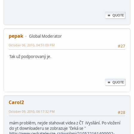
QUOTE
pepak
Global Moderator
October 06, 2010, 04:51:09 PM
#27
Tak už podporovaný je.
QUOTE
Carol2
October 09, 2010, 08:17:32 PM
#28
mám problém, nejde stahovat videa z ČT iVysílání. Po vložení
do yt downloaderu se zobrazuje "čeká se "
http://www.ceskatelevize.cz/ivysilani/210522161400002-