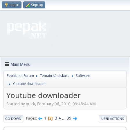
Log in
Sign up
Main Menu
Pepak.net Forum
Tematická diskuse
Software
►
►
Youtube downloader
►
Youtube downloader
Started by quick, February 06, 2010, 09:48:44 AM
1
3
4
...
39
Pages
2
GO DOWN
USER ACTIONS