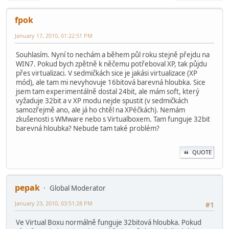
fpok
January 17, 2010, 01:22:51 PM
Souhlasím. Nyní to nechám a během půl roku stejně přejdu na
WIN7. Pokud bych zpětně k něčemu potřeboval XP, tak půjdu
přes virtualizaci. V sedmičkách sice je jakási virtualizace (XP
mód), ale tam mi nevyhovuje 16bitová barevná hloubka. Sice
jsem tam experimentálně dostal 24bit, ale mám soft, který
vyžaduje 32bit a v XP modu nejde spustit (v sedmičkách
samozřejmě ano, ale já ho chtěl na XPéčkách). Nemám
zkušenosti s WMware nebo s Virtualboxem. Tam funguje 32bit
barevná hloubka? Nebude tam také problém?
QUOTE
pepak
Global Moderator
January 23, 2010, 03:51:28 PM
#1
Ve Virtual Boxu normálně funguje 32bitová hloubka. Pokud