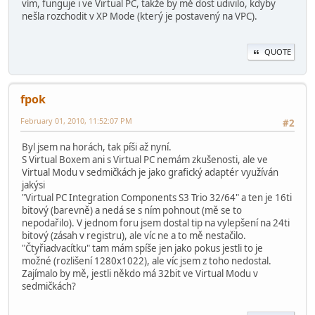
vím, funguje i ve Virtual PC, takže by mě dost udivilo, kdyby
nešla rozchodit v XP Mode (který je postavený na VPC).
QUOTE
fpok
February 01, 2010, 11:52:07 PM
#2
Byl jsem na horách, tak píši až nyní.
S Virtual Boxem ani s Virtual PC nemám zkušenosti, ale ve
Virtual Modu v sedmičkách je jako grafický adaptér využíván
jakýsi
"Virtual PC Integration Components S3 Trio 32/64" a ten je 16ti
bitový (barevně) a nedá se s ním pohnout (mě se to
nepodařilo). V jednom foru jsem dostal tip na vylepšení na 24ti
bitový (zásah v registru), ale víc ne a to mě nestačilo.
"Čtyřiadvacítku" tam mám spíše jen jako pokus jestli to je
možné (rozlišení 1280x1022), ale víc jsem z toho nedostal.
Zajímalo by mě, jestli někdo má 32bit ve Virtual Modu v
sedmičkách?