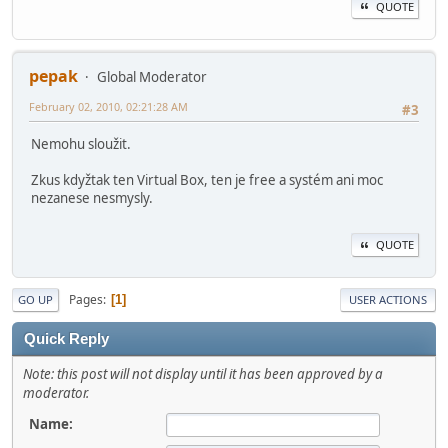
QUOTE
pepak
Global Moderator
February 02, 2010, 02:21:28 AM
#3
Nemohu sloužit.
Zkus kdyžtak ten Virtual Box, ten je free a systém ani moc
nezanese nesmysly.
QUOTE
Pages
1
GO UP
USER ACTIONS
Quick Reply
Note: this post will not display until it has been approved by a
moderator.
Name: