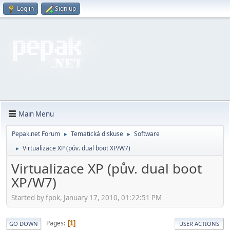
Log in
Sign up
Main Menu
Pepak.net Forum
Tematická diskuse
Software
►
►
Virtualizace XP (pův. dual boot XP/W7)
►
Virtualizace XP (pův. dual boot
XP/W7)
Started by fpok, January 17, 2010, 01:22:51 PM
Pages
1
GO DOWN
USER ACTIONS