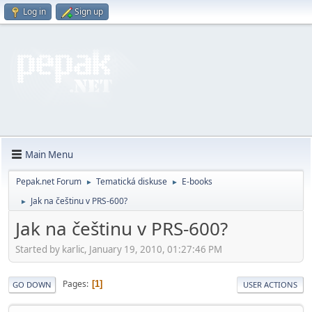
Log in
Sign up
Main Menu
Pepak.net Forum
Tematická diskuse
E-books
►
►
Jak na češtinu v PRS-600?
►
Jak na češtinu v PRS-600?
Started by karlic, January 19, 2010, 01:27:46 PM
Pages
1
GO DOWN
USER ACTIONS