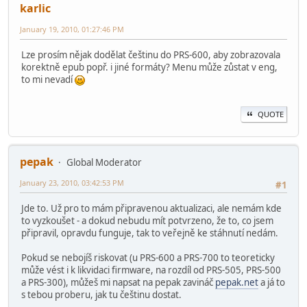
karlic
January 19, 2010, 01:27:46 PM
Lze prosím nějak dodělat češtinu do PRS-600, aby zobrazovala
korektně epub popř. i jiné formáty? Menu může zůstat v eng,
to mi nevadí
QUOTE
pepak
Global Moderator
January 23, 2010, 03:42:53 PM
#1
Jde to. Už pro to mám připravenou aktualizaci, ale nemám kde
to vyzkoušet - a dokud nebudu mít potvrzeno, že to, co jsem
připravil, opravdu funguje, tak to veřejně ke stáhnutí nedám.
Pokud se nebojíš riskovat (u PRS-600 a PRS-700 to teoreticky
může vést i k likvidaci firmware, na rozdíl od PRS-505, PRS-500
a PRS-300), můžeš mi napsat na pepak zavináč
pepak.net
a já to
s tebou proberu, jak tu češtinu dostat.