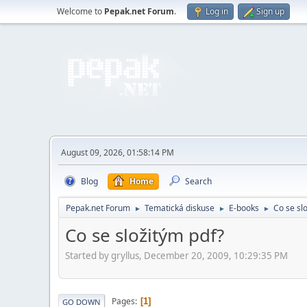
Welcome to
Pepak.net Forum
.
Log in
Sign up
August 09, 2026, 01:58:14 PM
Blog
Home
Search
Pepak.net Forum
Tematická diskuse
E-books
Co se sl
►
►
►
Co se složitým pdf?
Started by gryllus, December 20, 2009, 10:29:35 PM
Pages
1
GO DOWN