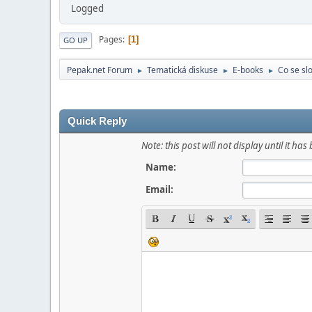
Logged
Pages
1
GO UP
Pepak.net Forum
Tematická diskuse
E-books
Co se sl
►
►
►
Quick Reply
Note: this post will not display until it 
Name:
Email: