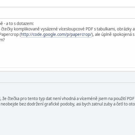
ě - a to s dotazem:
o čtečky komplikovaně vysázené vícesloupcové PDF s tabulkami, obrázky a
 Papercrop (
http://code.google.com/p/papercrop/
), ale úplně spokojená 
ím?
, že čtečka pro tento typ dat není vhodná a víceméně jsem na použití PDF
e neobejde bez dodržení grafické podoby, asi bych zatnul zuby a četl to 