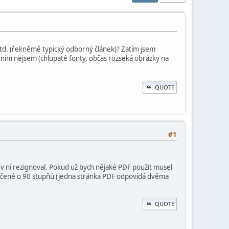
td. (řekněmě typický odborný článek)? Zatím jsem
s ním nejsem (chlupaté fonty, občas rozseká obrázky na
QUOTE
#1
 v ní rezignoval. Pokud už bych nějaké PDF použít musel
otočené o 90 stupňů (jedna stránka PDF odpovídá dvěma
QUOTE