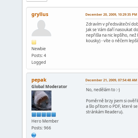
gryllus
December 20, 2009, 10:29:35 PM
Zdravím v předsváteční dob
Jak se Vám daří nasoukat d
nepřišla na nic lepšího, než
kousky) - víte o něčem lepš
Newbie
Posts: 4
Logged
pepak
December 21, 2009, 07:54:48 AM
Global Moderator
No, nedělám to :-)
Poměrně brzy jsem si ověřil
a šlo přitom o PDF, které s
stránkám Readeru).
Hero Member
Posts: 966