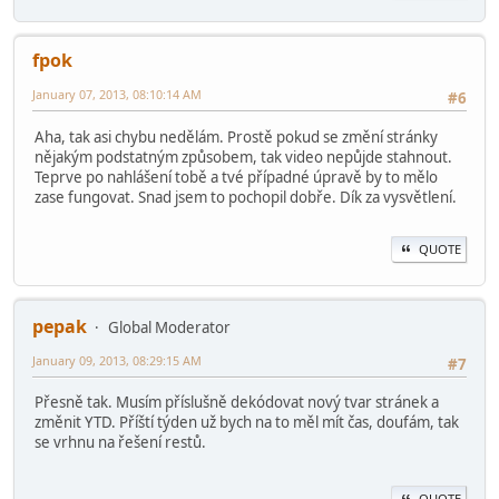
fpok
January 07, 2013, 08:10:14 AM
#6
Aha, tak asi chybu nedělám. Prostě pokud se změní stránky
nějakým podstatným způsobem, tak video nepůjde stahnout.
Teprve po nahlášení tobě a tvé případné úpravě by to mělo
zase fungovat. Snad jsem to pochopil dobře. Dík za vysvětlení.
QUOTE
pepak
Global Moderator
January 09, 2013, 08:29:15 AM
#7
Přesně tak. Musím příslušně dekódovat nový tvar stránek a
změnit YTD. Příští týden už bych na to měl mít čas, doufám, tak
se vrhnu na řešení restů.
QUOTE