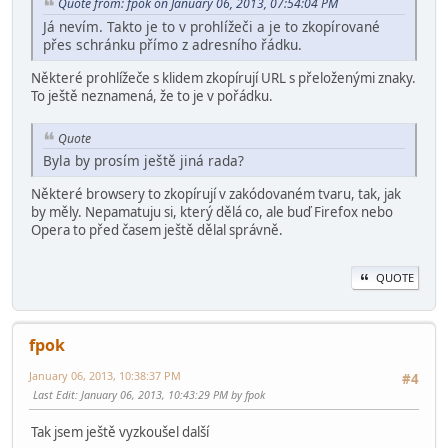
Quote from: fpok on January 06, 2013, 07:54:04 PM
Já nevím. Takto je to v prohlížeči a je to zkopírované
přes schránku přímo z adresního řádku.
Některé prohlížeče s klidem zkopírují URL s přeloženými znaky.
To ještě neznamená, že to je v pořádku.
Quote
Byla by prosím ještě jiná rada?
Některé browsery to zkopírují v zakódovaném tvaru, tak, jak
by měly. Nepamatuju si, který dělá co, ale buď Firefox nebo
Opera to před časem ještě dělal správně.
QUOTE
fpok
January 06, 2013, 10:38:37 PM
#4
Last Edit
: January 06, 2013, 10:43:29 PM by fpok
Tak jsem ještě vyzkoušel další