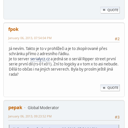
QUOTE
fpok
January 06, 2013, 07:54:04 PM
#2
Já nevím. Takto je to v prohlížeči a je to zkopírované přes
schránku přímo z adresního řádku.
Je to server
serialycz.cz
a jedná se o seriál Ripper street první
serie první dil (rs-01x01). Zní to logicky a v tom x to asi nebude.
Dělá to občas i na jiných serverech. Byla by prosím ještě jiná
rada?
QUOTE
pepak
Global Moderator
January 06, 2013, 09:23:52 PM
#3