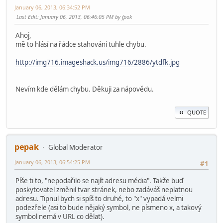
January 06, 2013, 06:34:52 PM
Last Edit
: January 06, 2013, 06:46:05 PM by fpok
Ahoj,
mě to hlásí na řádce stahování tuhle chybu.
http://img716.imageshack.us/img716/2886/ytdfk.jpg
Nevím kde dělám chybu. Děkuji za nápovědu.
QUOTE
pepak
Global Moderator
January 06, 2013, 06:54:25 PM
#1
Píše ti to, "nepodařilo se najít adresu média". Takže buď
poskytovatel změnil tvar stránek, nebo zadáváš neplatnou
adresu. Tipnul bych si spíš to druhé, to "x" vypadá velmi
podezřele (asi to bude nějaký symbol, ne písmeno x, a takový
symbol nemá v URL co dělat).