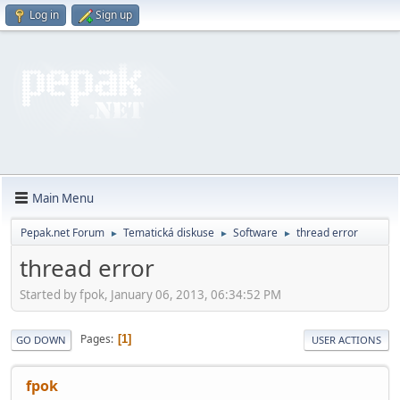
Log in
Sign up
Main Menu
Pepak.net Forum
Tematická diskuse
Software
thread error
►
►
►
thread error
Started by fpok, January 06, 2013, 06:34:52 PM
Pages
1
GO DOWN
USER ACTIONS
fpok