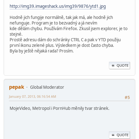
http://img39.imageshack.us/img39/9876/ytd1.jpg
Hodně jich fungije normálně, tak jak má, ale hodně jich
nefunguje. Program je to bezvadný a já nevím
kde dělám chybu. Používám Firefox. Zkusil jsem explorer, je to
stejné.
Prostě adresu dám do schránky CTRL C a pak v YTD použiju
první ikonu zelené plus. Výsledkem je dost často chyba.
Byla by ještě nějaká rada? Prosím.
QUOTE
pepak
Global Moderator
January 07, 2013, 06:16:54 AM
#5
MojeVideo, Metropol i PornHub měnily tvar stránek.
QUOTE