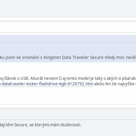
sku jsem ve srovnání s Kingston Data Traveler Secure nikdy moc nevěř
voj článok o USB. Akurát neviem či aj tento model je taký o akých si písal 
n-datatraveler-locker-flashdrive-4gb-d120792.htm
alebo len tie najvyšši
dají těm Secure, se kterými mám zkušenosti.