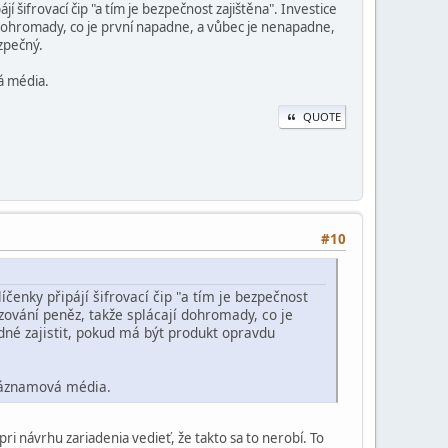
 šifrovací čip "a tím je bezpečnost zajištěna". Investice
 dohromady, co je první napadne, a vůbec je nenapadne,
zpečný.
á média.
QUOTE
#10
íčenky připájí šifrovací čip "a tím je bezpečnost
zování peněz, takže splácají dohromady, co je
dné zajistit, pokud má být produkt opravdu
 záznamová média.
ri návrhu zariadenia vedieť, že takto sa to nerobí. To