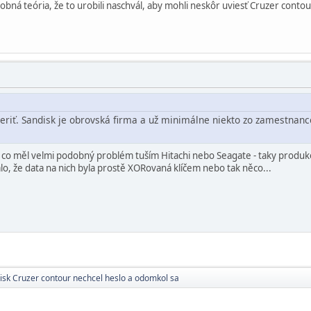
bná teória, že to urobili naschvál, aby mohli neskôr uviesť Cruzer contou
eriť. Sandisk je obrovská firma a už minimálne niekto zo zamestnanco
 co měl velmi podobný problém tuším Hitachi nebo Seagate - taky produko
, že data na nich byla prostě XORovaná klíčem nebo tak něco...
isk Cruzer contour nechcel heslo a odomkol sa