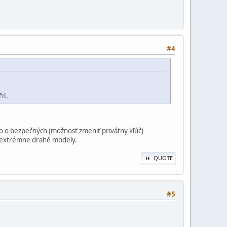
#4
il.
ako o bezpečných (možnosť zmeniť privátny kľúč)
e extrémne drahé modely.
QUOTE
#5