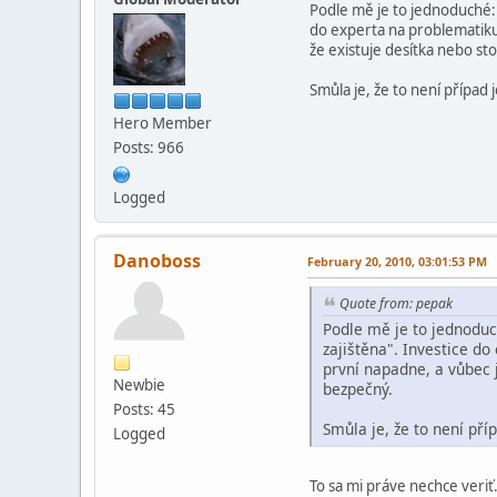
Podle mě je to jednoduché: S
do experta na problematiku
že existuje desítka nebo st
Smůla je, že to není přípa
Hero Member
Posts: 966
Logged
Danoboss
February 20, 2010, 03:01:53 PM
Quote from: pepak
Podle mě je to jednodu
zajištěna". Investice d
první napadne, a vůbec 
Newbie
bezpečný.
Posts: 45
Smůla je, že to není př
Logged
To sa mi práve nechce veriť