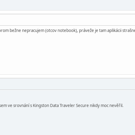
torom bežne nepracujem (otcov notebook), práveže je tam aplikácii strašne
jsem ve srovnání s Kingston Data Traveler Secure nikdy moc nevěřil.