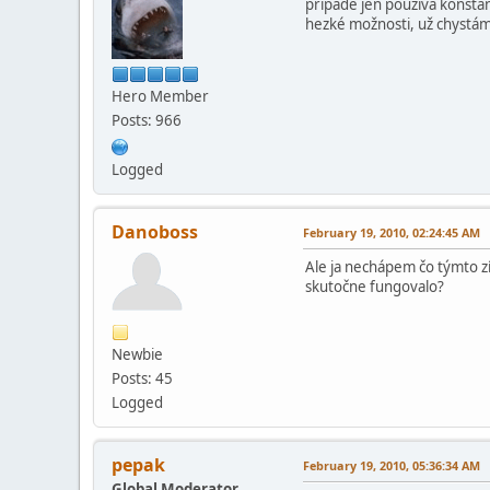
případě jen používá konstant
hezké možnosti, už chystá
Hero Member
Posts: 966
Logged
Danoboss
February 19, 2010, 02:24:45 AM
Ale ja nechápem čo týmto zí
skutočne fungovalo?
Newbie
Posts: 45
Logged
pepak
February 19, 2010, 05:36:34 AM
Global Moderator