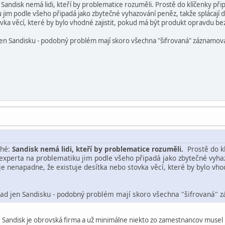
andisk nemá lidi, kteří by problematice rozuměli. Prostě do klíčenky připájí
 jim podle všeho připadá jako zbytečné vyhazování peněz, takže splácají
ovka věcí, které by bylo vhodné zajistit, pokud má být produkt opravdu be
d jen Sandisku - podobný problém mají skoro všechna "šifrovaná" záznamov
ché:
Sandisk nemá lidi, kteří by problematice rozuměli.
Prostě do kl
o experta na problematiku jim podle všeho připadá jako zbytečné vyha
je nenapadne, že existuje desítka nebo stovka věcí, které by bylo vho
ípad jen Sandisku - podobný problém mají skoro všechna "šifrovaná"
. Sandisk je obrovská firma a už minimálne niekto zo zamestnancov musel p