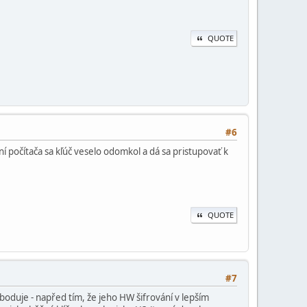
QUOTE
#6
í počítača sa kľúč veselo odomkol a dá sa pristupovať k
QUOTE
#7
boduje - napřed tím, že jeho HW šifrování v lepším