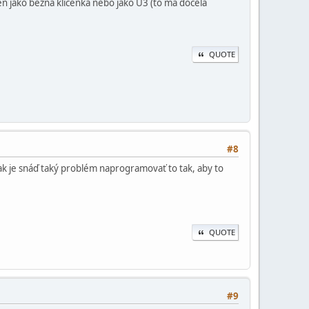
 jen jako běžná klíčenka nebo jako U3 (to má docela
QUOTE
#8
tak je snáď taký problém naprogramovať to tak, aby to
QUOTE
#9