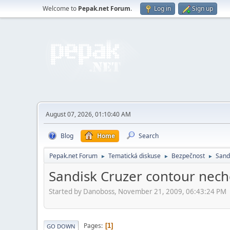
Welcome to
Pepak.net Forum
.
Log in
Sign up
August 07, 2026, 01:10:40 AM
Blog
Home
Search
Pepak.net Forum
Tematická diskuse
Bezpečnost
Sand
►
►
►
Sandisk Cruzer contour nech
Started by Danoboss, November 21, 2009, 06:43:24 PM
Pages
1
GO DOWN