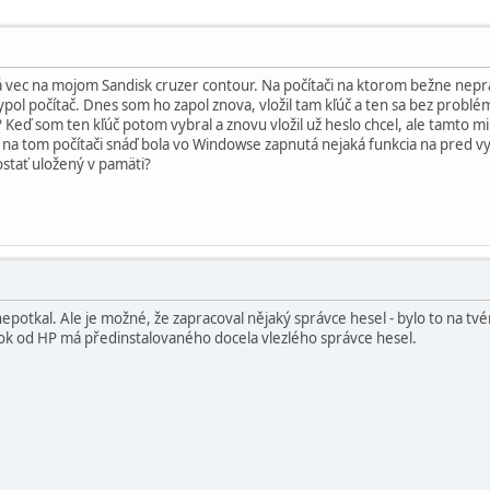
 vec na mojom Sandisk cruzer contour. Na počítači na ktorom bežne nepra
pol počítač. Dnes som ho zapol znova, vložil tam kľúč a ten sa bez problém
 Keď som ten kľúč potom vybral a znovu vložil už heslo chcel, ale tamto m
 na tom počítači snáď bola vo Windowse zapnutá nejaká funkcia na pred vyp
ostať uložený v pamäti?
potkal. Ale je možné, že zapracoval nějaký správce hesel - bylo to na tvém
k od HP má předinstalovaného docela vlezlého správce hesel.