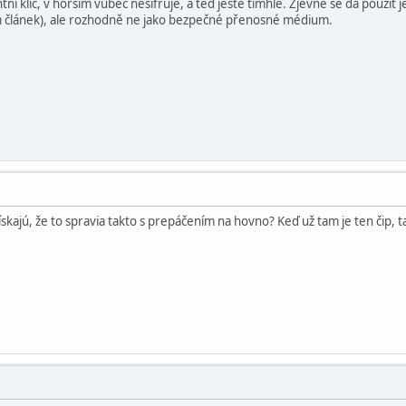
ní klíč, v horším vůbec nešifruje, a teď ještě tímhle. Zjevně se dá použít
m článek), ale rozhodně ne jako bezpečné přenosné médium.
skajú, že to spravia takto s prepáčením na hovno? Keď už tam je ten čip, 