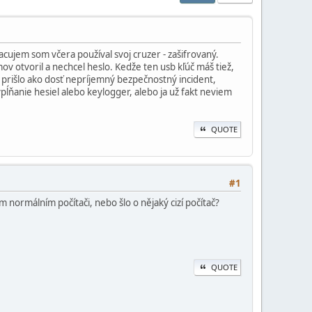
cujem som včera používal svoj cruzer - zašifrovaný.
ov otvoril a nechcel heslo. Kedže ten usb kľúč máš tiež,
i prišlo ako dosť nepríjemný bezpečnostný incident,
ĺňanie hesiel alebo keylogger, alebo ja už fakt neviem
QUOTE
#1
 normálním počítači, nebo šlo o nějaký cizí počítač?
QUOTE