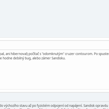
spal, ani hibernoval) počítač s "odomknutým" cruzer contourom. Po spusten
 je hodne debilný bug, alebo zámer Sandisku.
do výchozího stavu až po fyzickém odpojení od napájení. Sandisk opravdu 