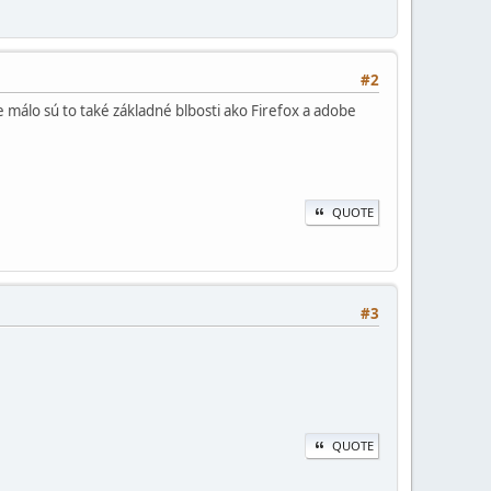
#2
 málo sú to také základné blbosti ako Firefox a adobe
QUOTE
#3
QUOTE