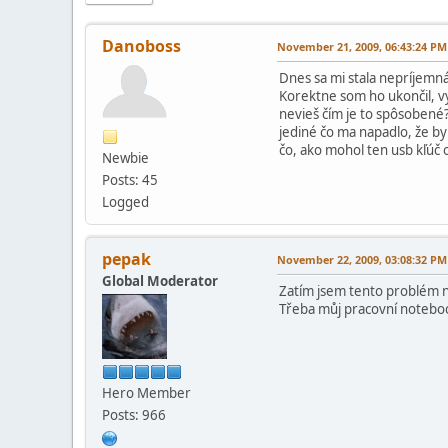
Danoboss
November 21, 2009, 06:43:24 PM
Dnes sa mi stala nepríjemná
Korektne som ho ukončil, vy
nevieš čím je to spôsobené?
jediné čo ma napadlo, že by
čo, ako mohol ten usb kľúč 
Newbie
Posts: 45
Logged
pepak
November 22, 2009, 03:08:32 PM
Global Moderator
Zatím jsem tento problém ne
Třeba můj pracovní noteboo
Hero Member
Posts: 966