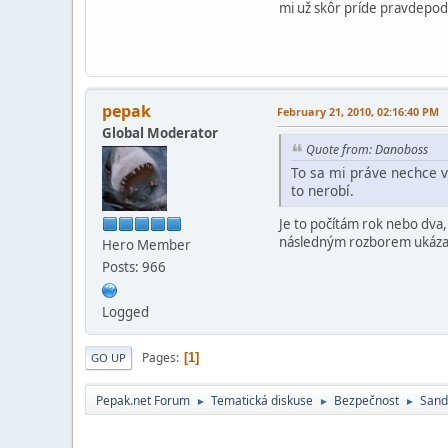
mi už skôr príde pravdepodo
pepak
February 21, 2010, 02:16:40 PM
Global Moderator
Quote from: Danoboss
To sa mi práve nechce v
to nerobí.
Je to počítám rok nebo dva,
následným rozborem ukázalo
Hero Member
Posts: 966
Logged
Pages
1
GO UP
Pepak.net Forum
Tematická diskuse
Bezpečnost
Sand
►
►
►