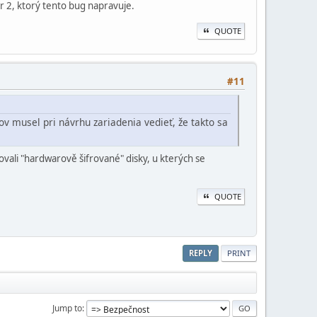
r 2, ktorý tento bug napravuje.
QUOTE
#11
v musel pri návrhu zariadenia vedieť, že takto sa
vali "hardwarově šifrované" disky, u kterých se
QUOTE
REPLY
PRINT
Jump to