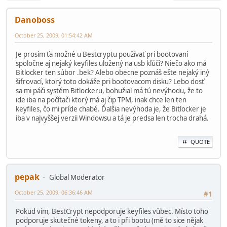
Danoboss
October 25, 2009, 01:54:42 AM
Je prosím ťa možné u Bestcryptu používať pri bootovaní
spoločne aj nejaký keyfiles uložený na usb kľúči? Niečo ako má
Bitlocker ten súbor .bek? Alebo obecne poznáš ešte nejaký iný
šifrovací, ktorý toto dokáže pri bootovacom disku? Lebo dosť
sa mi páči systém Bitlockeru, bohužiaľ má tú nevýhodu, že to
ide iba na počítači ktorý má aj čip TPM, inak chce len ten
keyfiles, čo mi príde chabé. Ďalšia nevýhoda je, že Bitlocker je
iba v najvyššej verzii Windowsu a tá je predsa len trocha drahá.
QUOTE
pepak
Global Moderator
October 25, 2009, 06:36:46 AM
#1
Pokud vím, BestCrypt nepodporuje keyfiles vůbec. Místo toho
podporuje skutečné tokeny, a to i při bootu (mě to sice nějak