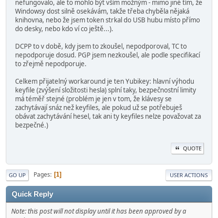
nefungovalo, ale to mohlo být vším možným - mimo jiné tím, že
Windowsy dost silně osekávám, takže třeba chyběla nějaká
knihovna, nebo že jsem token strkal do USB hubu místo přímo
do desky, nebo kdo ví co ještě...).
DCPP to v době, kdy jsem to zkoušel, nepodporoval, TC to
nepodporuje dosud. PGP jsem nezkoušel, ale podle specifikací
to zřejmě nepodporuje.
Celkem přijatelný workaround je ten Yubikey: hlavní výhodu
keyfile (zvýšení složitosti hesla) splní taky, bezpečnostní limity
má téměř stejné (problém je jen v tom, že klávesy se
zachytávají snáz než keyfiles, ale pokud už se potřebuješ
obávat zachytávání hesel, tak ani ty keyfiles nelze považovat za
bezpečné.)
QUOTE
Pages
1
GO UP
USER ACTIONS
Quick Reply
Note: this post will not display until it has been approved by a