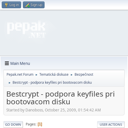
Log in
Sign up
Main Menu
Pepak.net Forum
Tematická diskuse
Bezpečnost
►
►
Bestcrypt - podpora keyfiles pri bootovacom disku
►
Bestcrypt - podpora keyfiles pri
bootovacom disku
Started by Danoboss, October 25, 2009, 01:54:42 AM
Pages
1
GO DOWN
USER ACTIONS