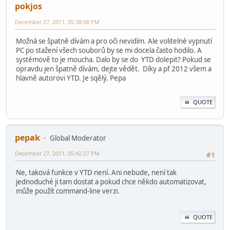
pokjos
December 27, 2011, 05:38:08 PM
Možná se špatně dívám a pro oči nevidím. Ale volitelné vypnutí
PC po stažení všech souborů by se mi docela často hodilo. A
systémově to je moucha. Dalo by se do YTD dolepit? Pokud se
opravdu jen špatně dívám, dejte vědět. Díky a pf 2012 všem a
hlavně autorovi YTD. Je sqělý. Pepa
QUOTE
pepak
Global Moderator
December 27, 2011, 05:42:27 PM
#1
Ne, taková funkce v YTD není. Ani nebude, není tak
jednoduché ji tam dostat a pokud chce někdo automatizovat,
může použít command-line verzi.
QUOTE