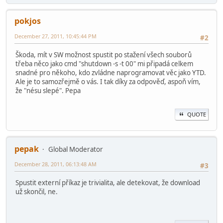
pokjos
December 27, 2011, 10:45:44 PM
#2
Škoda, mít v SW možnost spustit po stažení všech souborů
třeba něco jako cmd "shutdown -s -t 00" mi připadá celkem
snadné pro někoho, kdo zvládne naprogramovat věc jako YTD.
Ale je to samozřejmě o vás. I tak díky za odpověď, aspoň vím,
že "nésu slepé". Pepa
QUOTE
pepak
Global Moderator
December 28, 2011, 06:13:48 AM
#3
Spustit externí příkaz je trivialita, ale detekovat, že download
už skončil, ne.