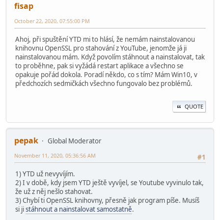
fisap
October 22, 2020, 07:55:00 PM
Ahoj, při spuštění YTD mi to hlásí, že nemám nainstalovanou
knihovnu OpenSSL pro stahování z YouTube, jenomže já ji
nainstalovanou mám. Když povolím stáhnout a nainstalovat, tak
to proběhne, pak si vyžádá restart aplikace a všechno se
opakuje pořád dokola. Poradí někdo, co s tím? Mám Win10, v
předchozích sedmičkách všechno fungovalo bez problémů.
QUOTE
pepak
Global Moderator
November 11, 2020, 05:36:56 AM
#1
1) YTD už nevyvíjím.
2) I v době, kdy jsem YTD ještě vyvíjel, se Youtube vyvinulo tak,
že už z něj nešlo stahovat.
3) Chybí ti OpenSSL knihovny, přesně jak program píše. Musíš
si ji
stáhnout a nainstalovat samostatně
.