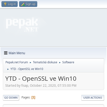
Log in
Sign up
Main Menu
Pepak.net Forum
Tematická diskuse
Software
►
►
YTD - OpenSSL ve Win10
►
YTD - OpenSSL ve Win10
Started by fisap, October 22, 2020, 07:55:00 PM
Pages
1
GO DOWN
USER ACTIONS