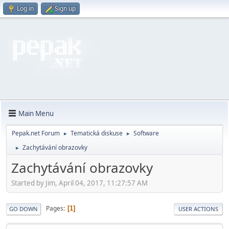
Log in
Sign up
Main Menu
Pepak.net Forum
Tematická diskuse
Software
►
►
Zachytávání obrazovky
►
Zachytávání obrazovky
Started by Jim, April 04, 2017, 11:27:57 AM
Pages
1
GO DOWN
USER ACTIONS