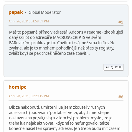
pepak
Global Moderator
April 26, 2021, 01:58:31 PM
#5
Máš to popsané přímo v adresáři Addons v readme - zkopíruješ
daný skript do adresáře MACROS\SCRIPTS ve svém
FARovském profilu a je to. Chvíli to trvá, než si na to člověk
zvykne, ale je to mnohem pohodlnější než přes ty registry,
zvlášť když se pak chceš něčeho zase zbavit...
QUOTE
homipc
April 28, 2021, 03:29:15 PM
#6
Dik za nakopnuti, umisteni lua jsem zkousel v ruznych
adresarich (pouzivam "portable" verzi, abych mel stejne
nastaveni na pc,siti,usb) a v tom byl problem, myslel, ze je
treba lua nejak aktivovat, kdyz mi to nefungovalo. takze
konecne nasel ten spravny adresar. Jen treba budu mit casem