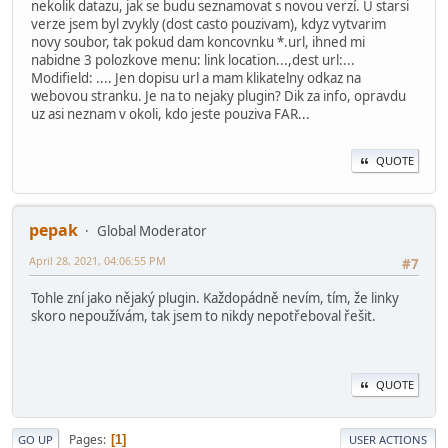
nekolik datazu, jak se budu seznamovat s novou verzí. U starsi
verze jsem byl zvykly (dost casto pouzivam), kdyz vytvarim
novy soubor, tak pokud dam koncovnku *.url, ihned mi
nabidne 3 polozkove menu: link location...,dest url:...
Modifield: .... Jen dopisu url a mam klikatelny odkaz na
webovou stranku. Je na to nejaky plugin? Dik za info, opravdu
uz asi neznam v okoli, kdo jeste pouziva FAR...
QUOTE
pepak
Global Moderator
April 28, 2021, 04:06:55 PM
#7
Tohle zní jako nějaký plugin. Každopádně nevím, tím, že linky
skoro nepoužívám, tak jsem to nikdy nepotřeboval řešit.
QUOTE
Pages
1
GO UP
USER ACTIONS