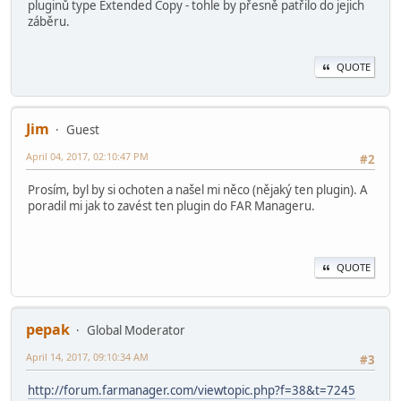
pluginů type Extended Copy - tohle by přesně patřilo do jejich
záběru.
QUOTE
Jim
Guest
April 04, 2017, 02:10:47 PM
#2
Prosím, byl by si ochoten a našel mi něco (nějaký ten plugin). A
poradil mi jak to zavést ten plugin do FAR Manageru.
QUOTE
pepak
Global Moderator
April 14, 2017, 09:10:34 AM
#3
http://forum.farmanager.com/viewtopic.php?f=38&t=7245