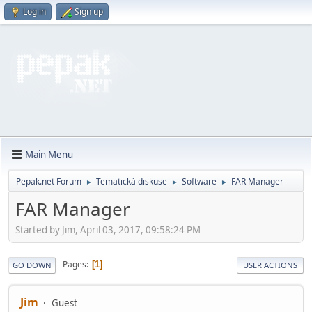
Log in
Sign up
Main Menu
Pepak.net Forum
Tematická diskuse
Software
FAR Manager
►
►
►
FAR Manager
Started by Jim, April 03, 2017, 09:58:24 PM
Pages
1
GO DOWN
USER ACTIONS
Jim
Guest