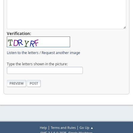
Verification:
Listen to the letters
/
Request another image
Type the letters shown in the picture:
|
|
Help
Terms and Rules
Go Up ▲