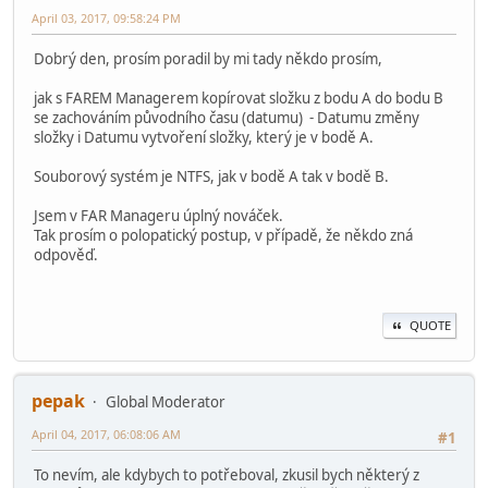
April 03, 2017, 09:58:24 PM
Dobrý den, prosím poradil by mi tady někdo prosím,
jak s FAREM Managerem kopírovat složku z bodu A do bodu B
se zachováním původního času (datumu) - Datumu změny
složky i Datumu vytvoření složky, který je v bodě A.
Souborový systém je NTFS, jak v bodě A tak v bodě B.
Jsem v FAR Manageru úplný nováček.
Tak prosím o polopatický postup, v případě, že někdo zná
odpověď.
QUOTE
pepak
Global Moderator
April 04, 2017, 06:08:06 AM
#1
To nevím, ale kdybych to potřeboval, zkusil bych některý z