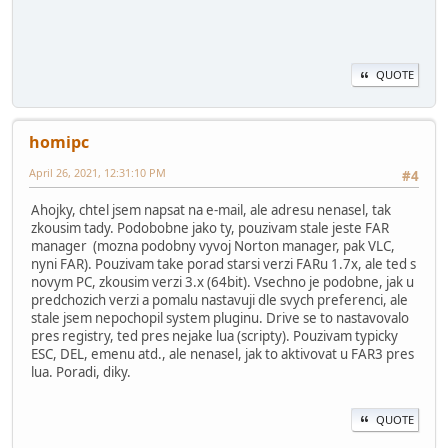
QUOTE
homipc
April 26, 2021, 12:31:10 PM
#4
Ahojky, chtel jsem napsat na e-mail, ale adresu nenasel, tak
zkousim tady. Podobobne jako ty, pouzivam stale jeste FAR
manager (mozna podobny vyvoj Norton manager, pak VLC,
nyni FAR). Pouzivam take porad starsi verzi FARu 1.7x, ale ted s
novym PC, zkousim verzi 3.x (64bit). Vsechno je podobne, jak u
predchozich verzi a pomalu nastavuji dle svych preferenci, ale
stale jsem nepochopil system pluginu. Drive se to nastavovalo
pres registry, ted pres nejake lua (scripty). Pouzivam typicky
ESC, DEL, emenu atd., ale nenasel, jak to aktivovat u FAR3 pres
lua. Poradi, diky.
QUOTE