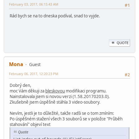
February 03, 2017, 06:15:43 AM
#1
Rád bych se na to dneska podíval, snad to vyjde.
QUOTE
Mona
Guest
February 06, 2017, 12:20:23 PM
#2
Dobrý den,
moc Vám děkuji za
bleskovou
modifikaci programu.
Nainstalovala jsem si novou verzi (1.58.20170203.0).
Zkušebně jsem úspěšně stáhla 3 video-soubory.
Nevím, jestli je to důležité, takže radši se o tom zmíním:
Po úspěšném stažení všech 3 souborů se v položce "Průběh
stahování" objeví text
Quote