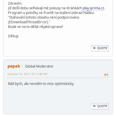
Zdravím.
Již delší dobu selhávají mé pokusy na stránkách
play.iprima.cz
.
Program u položky ve frontě na stažení zobrazí hlášku:
"Stahování tohoto obsahu není podporováno
(EDownloadThreadError)."
Bude se na to dělat nějaká oprava?
Děkuji.
QUOTE
pepak
Global Moderator
October 16, 2017, 07:17:48 PM
#5
Rád bych, ale nevidím to moc optimisticky.
QUOTE