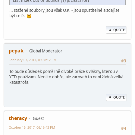
List index out of bounds (1) (EListError)
... stažené soubory jsou však O.K. - jsou spustitelné a zdají se
být celé.
QUOTE
pepak
Global Moderator
February 07, 2017, 09:38:12 PM
#3
To bude důsledek poměrně divoké práce s vlákny, kterou v
YTD používám. Není to dobře, ale zároveň to není žádná velká
katastrofa.
QUOTE
theracy
Guest
October 15, 2017, 06:16:43 PM
#4