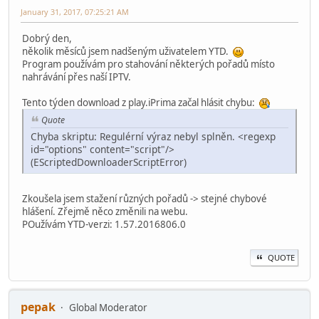
January 31, 2017, 07:25:21 AM
Dobrý den,
několik měsíců jsem nadšeným uživatelem YTD.
Program používám pro stahování některých pořadů místo
nahrávání přes naší IPTV.
Tento týden download z play.iPrima začal hlásit chybu:
Quote
Chyba skriptu: Regulérní výraz nebyl splněn. <regexp
id="options" content="script"/>
(EScriptedDownloaderScriptError)
Zkoušela jsem stažení různých pořadů -> stejné chybové
hlášení. Zřejmě něco změnili na webu.
POužívám YTD-verzi: 1.57.2016806.0
QUOTE
pepak
Global Moderator