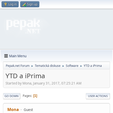
Log in
Sign up
Main Menu
Pepak.net Forum
Tematická diskuse
Software
YTD a iPrima
►
►
►
YTD a iPrima
Started by Mona, January 31, 2017, 07:25:21 AM
Pages
1
GO DOWN
USER ACTIONS
Mona
Guest