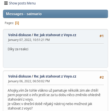
Show posts Menu
Messages - satmario
Pages
1
Volná diskuse
/
Re: Jak stahovat z Voyo.cz
#1
January 07, 2022, 10:51:21 PM
Díky za reakci
Volná diskuse
/
Re: Jak stahovat z Voyo.cz
#2
January 06, 2022, 06:50:02 PM
Ahojky,vím že tohle vlákno už pamatuje několik zim ale chtěl
jsem poprosit o info jestli se za tu dobu něco změnilo ohledně
stahování z voyo.
Je vůbec v dnešní době nějaký nástroj nebo možnost jak
stahovat z voyo?