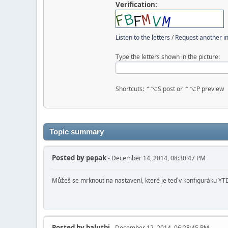
Verification:
Listen to the letters
/
Request another 
Type the letters shown in the picture:
Shortcuts: ⌃⌥S post or ⌃⌥P preview
Topic summary
Posted by
pepak
- December 14, 2014, 08:30:47 PM
Můžeš se mrknout na nastavení, které je teď v konfiguráku YTD, j
Posted by
balutbj
- December 12, 2014, 06:28:45 PM