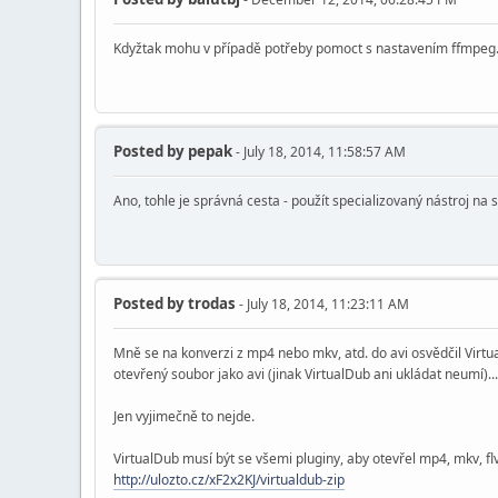
Kdyžtak mohu v případě potřeby pomoct s nastavením ffmpeg. 
Posted by
pepak
- July 18, 2014, 11:58:57 AM
Ano, tohle je správná cesta - použít specializovaný nástroj na s
Posted by
trodas
- July 18, 2014, 11:23:11 AM
Mně se na konverzi z mp4 nebo mkv, atd. do avi osvědčil Virtua
otevřený soubor jako avi (jinak VirtualDub ani ukládat neumí)...
Jen vyjimečně to nejde.
VirtualDub musí být se všemi pluginy, aby otevřel mp4, mkv, flv a
http://ulozto.cz/xF2x2KJ/virtualdub-zip