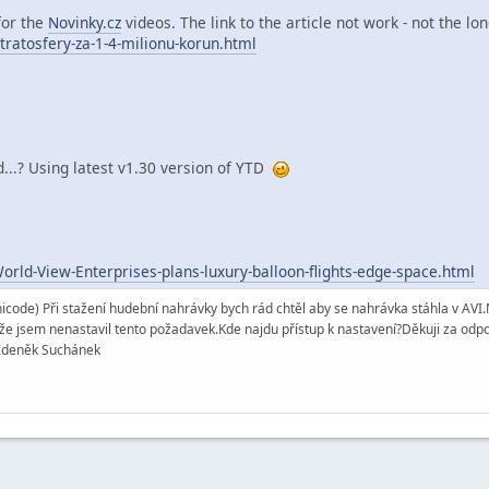
for the
Novinky.cz
videos. The link to the article not work - not the lo
tratosfery-za-1-4-milionu-korun.html
...? Using latest v1.30 version of YTD
orld-View-Enterprises-plans-luxury-balloon-flights-edge-space.html
icode) Při stažení hudební nahrávky bych rád chtěl aby se nahrávka stáhla v AV
to že jsem nenastavil tento požadavek.Kde najdu přístup k nastavení?Děkuji za 
Zdeněk Suchánek