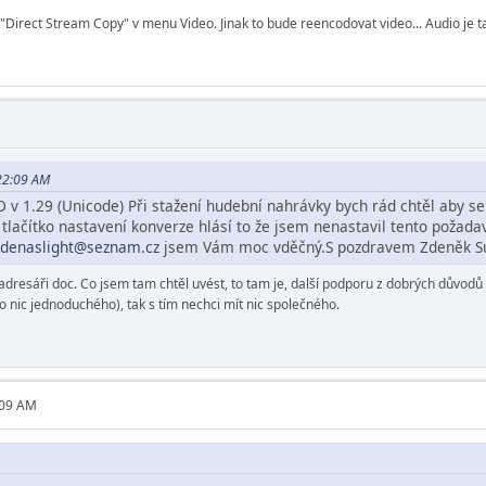
Direct Stream Copy" v menu Video. Jinak to bude reencodovat video... Audio je t
22:09 AM
v 1.29 (Unicode) Při stažení hudební nahrávky bych rád chtěl aby se
lačítko nastavení konverze hlásí to že jsem nenastavil tento požada
zdenaslight@seznam.cz
jsem Vám moc vděčný.S pozdravem Zdeněk S
 adresáři doc. Co jsem tam chtěl uvést, to tam je, další podporu z dobrých důvod
o nic jednoduchého), tak s tím nechci mít nic společného.
:09 AM