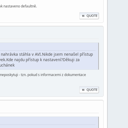
ak nastaveno defaultně.
QUOTE
 nahrávka stáhla v AVI.Nikde jsem nenašel přístup
vek.Kde najdu přístup k nastavení?Děkuji za
uchánek
ů neposkytuji - tzn. pokud s informacemi z dokumentace
QUOTE