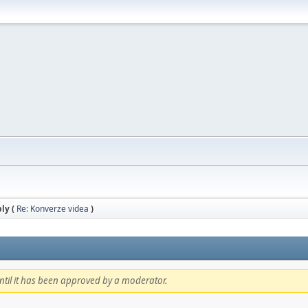
ly (
Re: Konverze videa
)
 until it has been approved by a moderator.