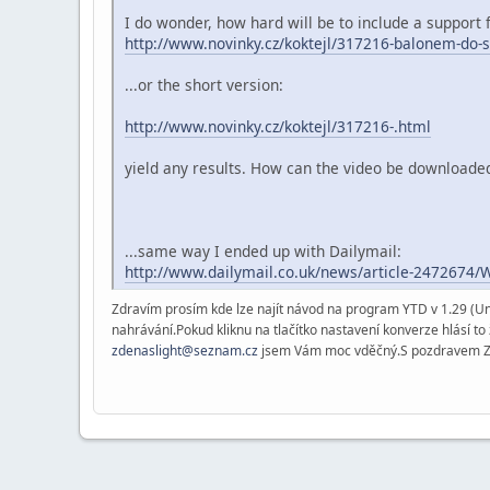
I do wonder, how hard will be to include a support 
http://www.novinky.cz/koktejl/317216-balonem-do-s
...or the short version:
http://www.novinky.cz/koktejl/317216-.html
yield any results. How can the video be downloaded
...same way I ended up with Dailymail:
http://www.dailymail.co.uk/news/article-2472674/W
Zdravím prosím kde lze najít návod na program YTD v 1.29 (Un
nahrávání.Pokud kliknu na tlačítko nastavení konverze hlásí 
zdenaslight@seznam.cz
jsem Vám moc vděčný.S pozdravem 