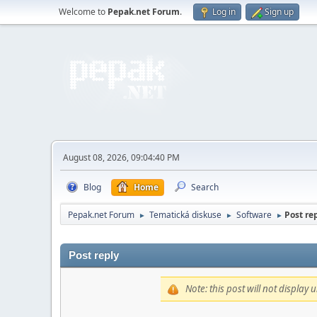
Welcome to
Pepak.net Forum
.
Log in
Sign up
August 08, 2026, 09:04:40 PM
Blog
Home
Search
Pepak.net Forum
Tematická diskuse
Software
Post rep
►
►
►
Post reply
Note: this post will not display