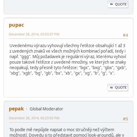
QUOTE
pupac
December 28, 2014, 03:03:07 PM
#4
Uvedenému výrazu vyhovují všechny řetězce obsahující 1 až 3
z uvedených znaků ve všech možných kombinací pořadí, tedy i
např. "ggg". Můj požadavek je regulární výraz, kterému vyhoví
pouze takové řetězce z uvedené množiny, ve kterých se znaky
neopakují, tedy přesně tyto řetězce: "bgx", "bxg", "gbx", "gxb",
"xbg", "xgb", "bg", "gb", "bx", "xb", "gx", "xg", "b", "g", "x".
QUOTE
pepak
Global Moderator
December 28, 2014, 03:23:03 PM
#5
To podle mě nepůjde napsat o moc stručněji než výčtem
možností. Dovedu si to představit pomocí look-aroundů, ale v