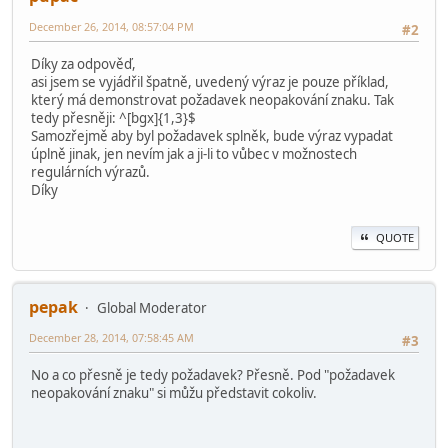
December 26, 2014, 08:57:04 PM
#2
Díky za odpověď,
asi jsem se vyjádřil špatně, uvedený výraz je pouze příklad,
který má demonstrovat požadavek neopakování znaku. Tak
tedy přesněji: ^[bgx]{1,3}$
Samozřejmě aby byl požadavek splněk, bude výraz vypadat
úplně jinak, jen nevím jak a ji-li to vůbec v možnostech
regulárních výrazů.
Díky
QUOTE
pepak
Global Moderator
December 28, 2014, 07:58:45 AM
#3
No a co přesně je tedy požadavek? Přesně. Pod "požadavek
neopakování znaku" si můžu představit cokoliv.