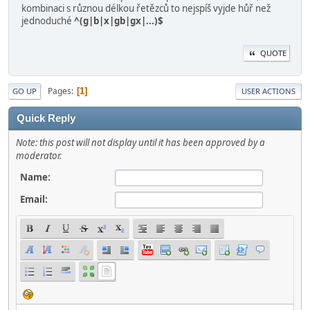
kombinaci s různou délkou řetězců to nejspíš vyjde hůř než
jednoduché
^(g|b|x|gb|gx|...)$
QUOTE
Pages
1
GO UP
USER ACTIONS
Quick Reply
Note: this post will not display until it has been approved by a
moderator.
Name:
Email: