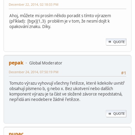
December 22, 2014, 02:18:03 PM
Ahoj, můžete mi prosím někdo poradit s tímto výrazem
(příklad): [bgx]{1,3} problém je v tom, že nesmí dojít k
opakování znaku. Díky.
QUOTE
pepak
Global Moderator
December 24, 2014, 07:50:19 PM
#1
Tomuto výrazu vyhovují všechny řetězce, které kdekoliv uvnitř
obsahují písmeno b, g nebo x. Bez ukotvení nebo dalších
komponent výrazu je ta část ve složené závorce nepodstatná,
nepřidá ani neodebere žádné řetězce.
QUOTE
pupac