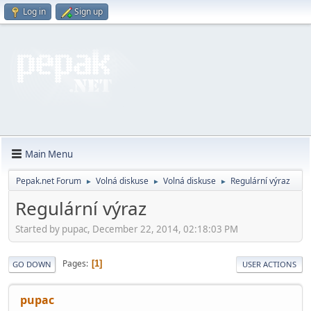
Log in
Sign up
Main Menu
Pepak.net Forum
Volná diskuse
Volná diskuse
Regulární výraz
►
►
►
Regulární výraz
Started by pupac, December 22, 2014, 02:18:03 PM
Pages
1
GO DOWN
USER ACTIONS
pupac