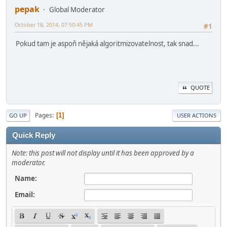
pepak
Global Moderator
October 18, 2014, 07:50:45 PM
#1
Pokud tam je aspoň nějaká algoritmizovatelnost, tak snad...
QUOTE
Pages
1
GO UP
USER ACTIONS
Quick Reply
Note: this post will not display until it has been approved by a
moderator.
Name:
Email: