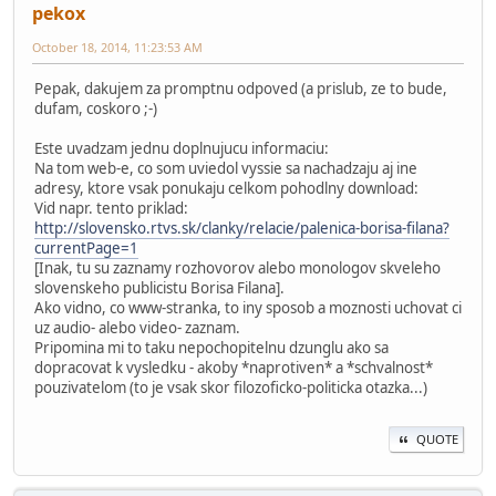
pekox
October 18, 2014, 11:23:53 AM
Pepak, dakujem za promptnu odpoved (a prislub, ze to bude,
dufam, coskoro ;-)
Este uvadzam jednu doplnujucu informaciu:
Na tom web-e, co som uviedol vyssie sa nachadzaju aj ine
adresy, ktore vsak ponukaju celkom pohodlny download:
Vid napr. tento priklad:
http://slovensko.rtvs.sk/clanky/relacie/palenica-borisa-filana?
currentPage=1
[Inak, tu su zaznamy rozhovorov alebo monologov skveleho
slovenskeho publicistu Borisa Filana].
Ako vidno, co www-stranka, to iny sposob a moznosti uchovat ci
uz audio- alebo video- zaznam.
Pripomina mi to taku nepochopitelnu dzunglu ako sa
dopracovat k vysledku - akoby *naprotiven* a *schvalnost*
pouzivatelom (to je vsak skor filozoficko-politicka otazka...)
QUOTE