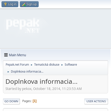
Log in
Sign up
Main Menu
Pepak.net Forum
Tematická diskuse
Software
►
►
Doplnkova informacia...
►
Doplnkova informacia...
Started by pekox, October 18, 2014, 11:23:53 AM
Pages
1
GO DOWN
USER ACTIONS