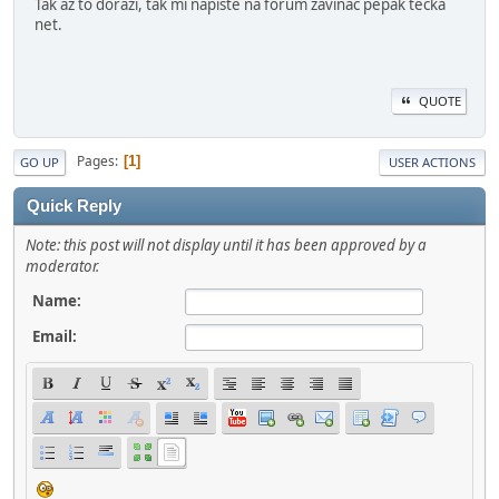
Tak až to dorazí, tak mi napište na forum zavináč pepak tečka
net.
QUOTE
Pages
1
GO UP
USER ACTIONS
Quick Reply
Note: this post will not display until it has been approved by a
moderator.
Name:
Email: