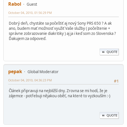
Rabol
Guest
October 04, 2010, 01:56:29 PM
Dobrý deň, chystáte sa počeštiť aj nový Sony PRS 650 ? A ak
ano, budem mať možnosť využiť Vaše služby ( počeštenie +
správne zobrazovanie diakritiky ) aj ja i keď som zo Slovenska ?
Ďakujem za odpoveď.
QUOTE
pepak
Global Moderator
October 04, 2010, 04:36:23 PM
#1
Článek připravuji na nejbližší dny. Zrovna se mi hodí, že je
zájemce - potřebuji nějakou oběť, na které to vyzkouším :-)
QUOTE