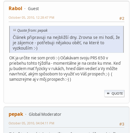
Rabol
Guest
October 05, 2010, 12:28:47 PM
#2
Quote from: pepak
Článek připravuji na nejbližší dny. Zrovna se mi hodí, že
je zájemce - potřebuji nějakou oběť, na které to
vyzkouším :-)
OK ja určite nie som proti :-) Očakávam svoju PRS 650 v
priebehu tohto týždňa - momentálne je na ceste ku mne. Keď
ju budem mať fyzicky v rukách, hneď dám vedieť a Vy môžte
navrhnúť, akým spôsobom to využiť vo Váš prospech ;-) (
samozrejme aj v môj prospech :-) )
QUOTE
pepak
Global Moderator
October 05, 2010, 04:04:11 PM
#3