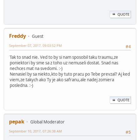
QUOTE
Freddy
Guest
September 07, 2017, 09:03:52 PM
#4
Tak to snad nie. Ved to by si nam sposobil taku traumu,ze
poniektori by sme sa z toho uz nemuseli dostat. Snad nas
nechces mat na svedomi. :-)
Nenasiel by sa niekto,kto by tuto pracu po Tebe prevzal? Aj ked
viem,ze takych ako Ty je ako safranu,ale nadej zomiera
posledna. :-)
QUOTE
pepak
Global Moderator
September 10, 2017, 07:26:38 AM
#5