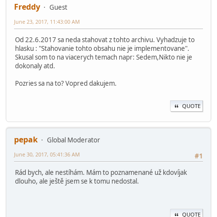
Freddy
Guest
June 23, 2017, 11:43:00 AM
Od 22.6.2017 sa neda stahovat z tohto archivu. Vyhadzuje to
hlasku : "Stahovanie tohto obsahu nie je implementovane".
Skusal som to na viacerych temach napr: Sedem,Nikto nie je
dokonaly atd.
Pozries sa na to? Vopred dakujem.
QUOTE
pepak
Global Moderator
June 30, 2017, 05:41:36 AM
#1
Rád bych, ale nestíhám. Mám to poznamenané už kdovíjak
dlouho, ale ještě jsem se k tomu nedostal.
QUOTE