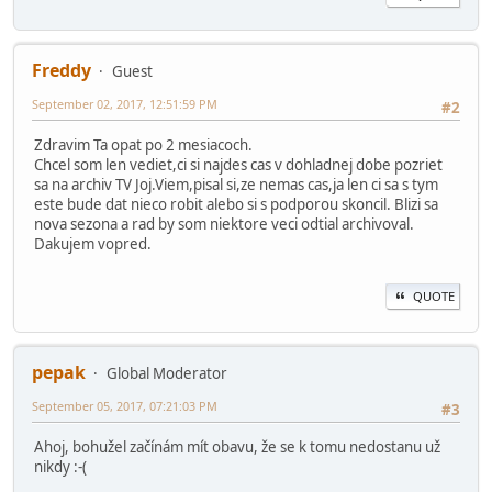
Freddy
Guest
September 02, 2017, 12:51:59 PM
#2
Zdravim Ta opat po 2 mesiacoch.
Chcel som len vediet,ci si najdes cas v dohladnej dobe pozriet
sa na archiv TV Joj.Viem,pisal si,ze nemas cas,ja len ci sa s tym
este bude dat nieco robit alebo si s podporou skoncil. Blizi sa
nova sezona a rad by som niektore veci odtial archivoval.
Dakujem vopred.
QUOTE
pepak
Global Moderator
September 05, 2017, 07:21:03 PM
#3
Ahoj, bohužel začínám mít obavu, že se k tomu nedostanu už
nikdy :-(