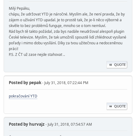
Milý Pepáku,
chápu, že udržovat YTD je náročné. Myslím ale, že není pravda, že by
zájem o užívání YTD upadal. Je to prostě tak, že je-li něco výborné a
skvěle to bez problémů funguje, mnoho se o tom nemluví.
Rád bych tě takto požádal, zda bys nadále neudržoval alespoň plugin
České televize. Myslím, že tak umožníš spoustě lidí zhlédnout vysílané
pořady i mimo dobu vysílání. Díky za tvou užitečnou a nedoceněnou
práci!
P.S. Z ČT už zase nejde stahovat ..
QUOTE
Posted by
pepak
- July 31, 2018, 07:22:44 PM
pokračování YTD
QUOTE
Posted by
hurvajz
- July 31, 2018, 07:54:57 AM