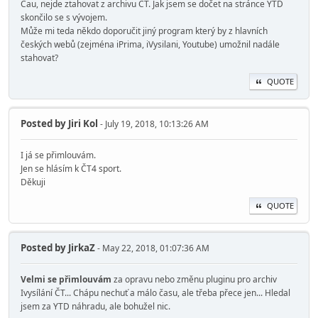
Čau, nejde ztahovat z archivu ČT. Jak jsem se dočet na stránce YTD
skončilo se s vývojem.
Může mi teda někdo doporučit jiný program který by z hlavních
českých webů (zejména iPrima, iVysilani, Youtube) umožnil nadále
stahovat?
QUOTE
Posted by
Jiri Kol
- July 19, 2018, 10:13:26 AM
I já se přimlouvám.
Jen se hlásím k ČT4 sport.
Děkuji
QUOTE
Posted by
JirkaZ
- May 22, 2018, 01:07:36 AM
Velmi se přimlouvám
za opravu nebo změnu pluginu pro archiv
Ivysílání ČT... Chápu nechuť a málo času, ale třeba přece jen... Hledal
jsem za YTD náhradu, ale bohužel nic.