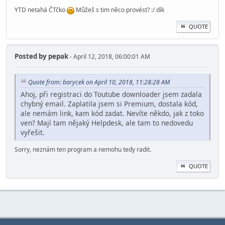
YTD netahá ČTčko
Můžeš s tim něco provést? :/ dík
QUOTE
Posted by
pepak
- April 12, 2018, 06:00:01 AM
Quote from: barycek on April 10, 2018, 11:28:28 AM
Ahoj, při registraci do Toutube downloader jsem zadala
chybný email. Zaplatila jsem si Premium, dostala kód,
ale nemám link, kam kód zadat. Nevíte někdo, jak z toko
ven? Mají tam nějaký Helpdesk, ale tam to nedovedu
vyřešit.
Sorry, neznám ten program a nemohu tedy radit.
QUOTE