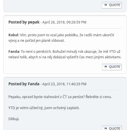
QUOTE
Posted by
pepak
- April 26, 2018, 09:26:59 PM
Kobol:
Vím, proto jsem to vzal jako pobídku, že radši mám ukončit
vývoj a ne pořád jen planě slibovat.
Fanda:
To není o penězích. Bohužel minulý rok ukazuje, že mě YTD už
nebaví tolik, abych si na něj dokázal vyšetřit čas mezi jinými aktivitami.
QUOTE
Posted by
Fanda
- April 23, 2018, 11:40:29 PM
Pepaku, opravil byste stahování z ČT za peníze? Řekněte si cenu.
YTD je velmi užitečný, jsem ochotný zaplatit.
Děkuji.
QUOTE