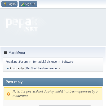
Log in
Sign up
Main Menu
Pepak.net Forum
Tematická diskuse
Software
►
►
Post reply (
Re: Youtube downloader
)
►
Post reply
Note: this post will not display until it has been approved by a
moderator.