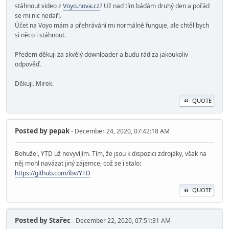
stáhnout video z
Voyo.nova.cz
? Už nad tím bádám druhý den a pořád
se mi nic nedaří.
Účet na Voyo mám a přehrávání mi normálně funguje, ale chtěl bych
si něco i stáhnout.
Předem děkuji za skvělý downloader a budu rád za jakoukoliv
odpověď.
Děkuji. Mirek.
QUOTE
Posted by
pepak
- December 24, 2020, 07:42:18 AM
Bohužel, YTD už nevyvíjím. Tím, že jsou k dispozici zdrojáky, však na
něj mohl navázat jiný zájemce, což se i stalo:
https://github.com/ibv/YTD
QUOTE
Posted by
Stařec
- December 22, 2020, 07:51:31 AM