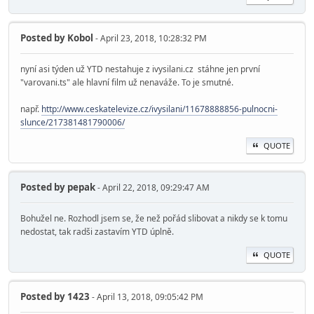
Posted by
Kobol
- April 23, 2018, 10:28:32 PM
nyní asi týden už YTD nestahuje z ivysilani.cz stáhne jen první
"varovani.ts" ale hlavní film už nenaváže. To je smutné.
např.
http://www.ceskatelevize.cz/ivysilani/11678888856-pulnocni-
slunce/217381481790006/
QUOTE
Posted by
pepak
- April 22, 2018, 09:29:47 AM
Bohužel ne. Rozhodl jsem se, že než pořád slibovat a nikdy se k tomu
nedostat, tak radši zastavím YTD úplně.
QUOTE
Posted by
1423
- April 13, 2018, 09:05:42 PM