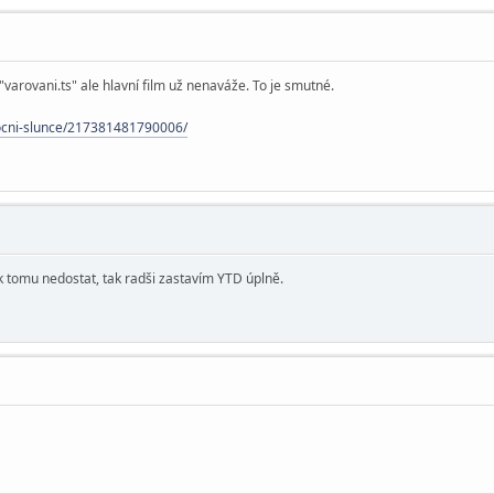
 "varovani.ts" ale hlavní film už nenaváže. To je smutné.
nocni-slunce/217381481790006/
 k tomu nedostat, tak radši zastavím YTD úplně.