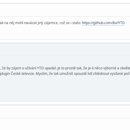
šak na něj mohl navázat jiný zájemce, což se i stalo:
https://github.com/ibv/YTD
 že by zájem o užívání YTD upadal. Je to prostě tak, že je-li něco výborné a skv
lugin České televize. Myslím, že tak umožníš spoustě lidí zhlédnout vysílané poř