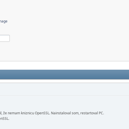
image
l, že nemam kniznicu OpenSSL. Nainstaloval som, restartoval PC.
enSSL.