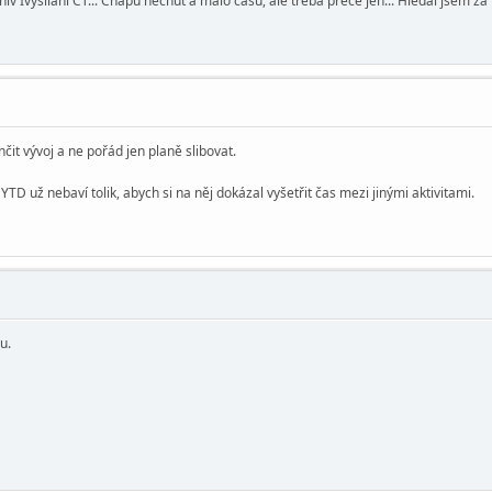
 Ivysílání ČT... Chápu nechuť a málo času, ale třeba přece jen... Hledal jsem za
it vývoj a ne pořád jen planě slibovat.
TD už nebaví tolik, abych si na něj dokázal vyšetřit čas mezi jinými aktivitami.
u.