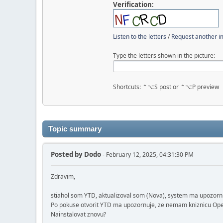
Verification:
Listen to the letters
/
Request another 
Type the letters shown in the picture:
Shortcuts: ⌃⌥S post or ⌃⌥P preview
Topic summary
Posted by
Dodo
- February 12, 2025, 04:31:30 PM
Zdravim,
stiahol som YTD, aktualizoval som (Nova), system ma upozorni
Po pokuse otvorit YTD ma upozornuje, ze nemam kniznicu Op
Nainstalovat znovu?