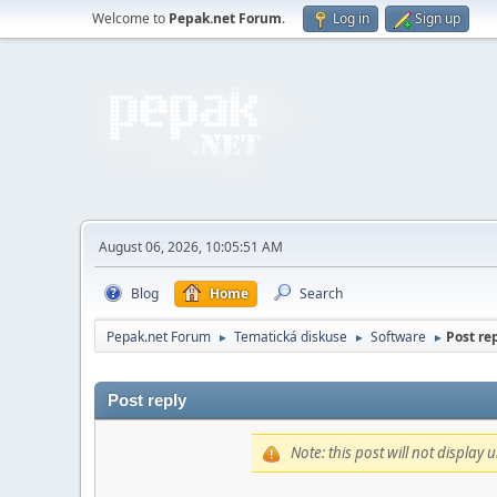
Welcome to
Pepak.net Forum
.
Log in
Sign up
August 06, 2026, 10:05:51 AM
Blog
Home
Search
Pepak.net Forum
Tematická diskuse
Software
Post rep
►
►
►
Post reply
Note: this post will not display