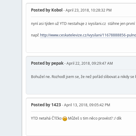
Posted by
Kobol
- April 23, 2018, 10:28:32 PM
nyní asi týden už YTD nestahuje z ivysilani.cz stáhne jen první
např.
http://www.ceskatelevize.cz/ivysilani/11678888856-pul
Posted by
pepak
- April 22, 2018, 09:29:47 AM
Bohužel ne. Rozhodl jsem se, že než pořád slibovat a nikdy se
Posted by
1423
- April 13, 2018, 09:05:42 PM
YTD netahá ČTčko
Můžeš s tim něco provést? :/ dík