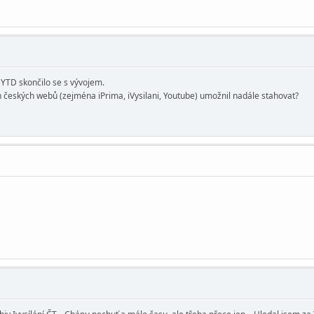
 YTD skončilo se s vývojem.
h českých webů (zejména iPrima, iVysilani, Youtube) umožnil nadále stahovat?