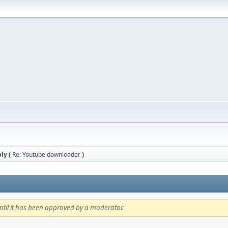
ly (
Re: Youtube downloader
)
 until it has been approved by a moderator.