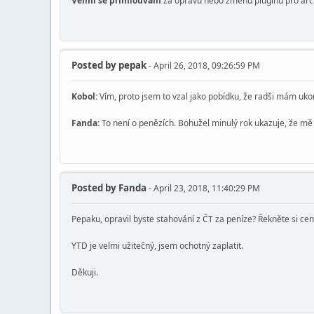
Velmi se přimlouvám
za opravu nebo změnu pluginu pro archiv
Posted by
pepak
- April 26, 2018, 09:26:59 PM
Kobol:
Vím, proto jsem to vzal jako pobídku, že radši mám ukonč
Fanda:
To není o penězích. Bohužel minulý rok ukazuje, že mě Y
Posted by
Fanda
- April 23, 2018, 11:40:29 PM
Pepaku, opravil byste stahování z ČT za peníze? Řekněte si cen
YTD je velmi užitečný, jsem ochotný zaplatit.
Děkuji.