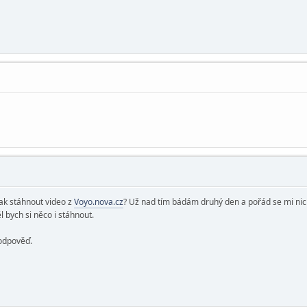
jak stáhnout video z
Voyo.nova.cz
? Už nad tím bádám druhý den a pořád se mi nic
 bych si něco i stáhnout.
 odpověď.