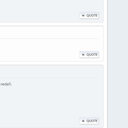
QUOTE
QUOTE
 nedaří.
QUOTE