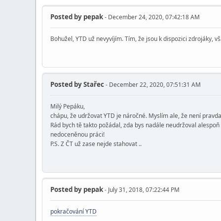
Posted by
pepak
- December 24, 2020, 07:42:18 AM
Bohužel, YTD už nevyvíjím. Tím, že jsou k dispozici zdrojáky, v
Posted by
Stařec
- December 22, 2020, 07:51:31 AM
Milý Pepáku,
chápu, že udržovat YTD je náročné. Myslím ale, že není pravda,
Rád bych tě takto požádal, zda bys nadále neudržoval alespoň p
nedoceněnou práci!
P.S. Z ČT už zase nejde stahovat ..
Posted by
pepak
- July 31, 2018, 07:22:44 PM
pokračování YTD