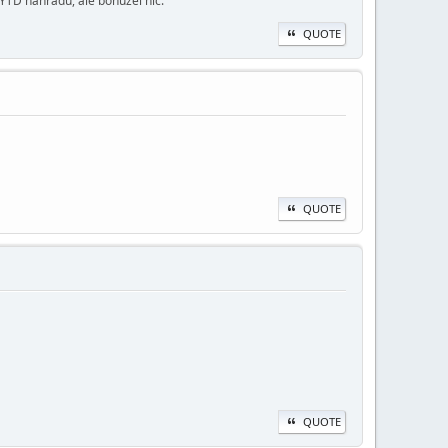
 YTD náhradu, ale bohužel nic.
QUOTE
QUOTE
QUOTE