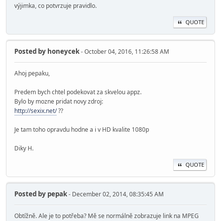
výjimka, co potvrzuje pravidlo.
QUOTE
Posted by
honeycek
- October 04, 2016, 11:26:58 AM
Ahoj pepaku,
Predem bych chtel podekovat za skvelou appz.
Bylo by mozne pridat novy zdroj:
http://sexix.net/
??
Je tam toho opravdu hodne a i v HD kvalite 1080p
Diky H.
QUOTE
Posted by
pepak
- December 02, 2014, 08:35:45 AM
Obtížně. Ale je to potřeba? Mě se normálně zobrazuje link na MPEG