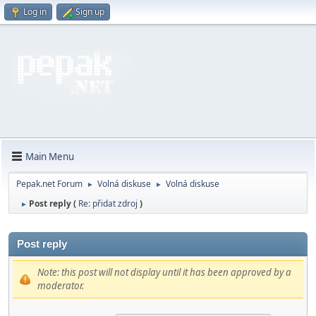
Log in
Sign up
Main Menu
Pepak.net Forum
Volná diskuse
Volná diskuse
►
►
Post reply (
Re: přidat zdroj
)
►
Post reply
Note: this post will not display until it has been approved by a
moderator.