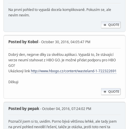
Na první pohled to vypadá docela komplikovaně. Pokusím se, ale
nevím nevím.
QUOTE
Posted by
Kobol
- October 30, 2016, 04:05:47 PM
Dobrý den, nejprve díky za skvělou aplikaci. Vypadá to, že stávající
verze neumí stahovat z HBO GO. Je možné přidat podporu pro HBO
GO?
Ukázkový link
http://www.hbogo.cz/content/wasteland-1-722322691
Děkuji
QUOTE
Posted by
pepak
- October 04, 2016, 07:24:02 PM
Poznačil jsem si to, uvidím. Porno bývá většinou lehké, ale tady jsem
na první pohled neviděl řešení, takže je otázka, jestli toto není ta