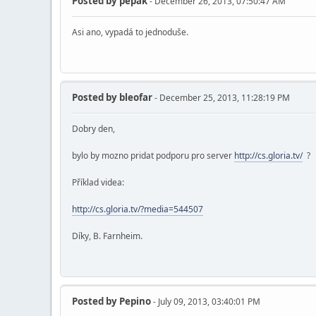
Posted by
pepak
- December 26, 2013, 07:50:47 AM
Asi ano, vypadá to jednoduše.
Posted by
bleofar
- December 25, 2013, 11:28:19 PM
Dobry den,
bylo by mozno pridat podporu pro server
http://cs.gloria.tv/
?
Příklad videa:
http://cs.gloria.tv/?media=544507
Díky, B. Farnheim.
Posted by
Pepino
- July 09, 2013, 03:40:01 PM