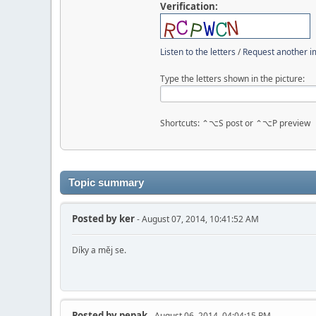
Verification:
Listen to the letters
/
Request another 
Type the letters shown in the picture:
Shortcuts: ⌃⌥S post or ⌃⌥P preview
Topic summary
Posted by
ker
- August 07, 2014, 10:41:52 AM
Díky a měj se.
Posted by
pepak
- August 06, 2014, 04:04:15 PM