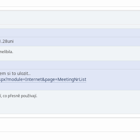
1.28uni
elíbila.
m si to ulozit..
.aspx?module=Internet&page=MeetingNrList
í, co přesně používají.