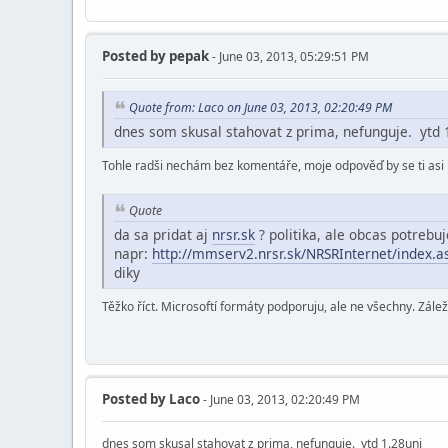
Posted by
pepak
- June 03, 2013, 05:29:51 PM
Quote from: Laco on June 03, 2013, 02:20:49 PM
dnes som skusal stahovat z prima, nefunguje. ytd 
Tohle radši nechám bez komentáře, moje odpověď by se ti asi n
Quote
da sa pridat aj
nrsr.sk
? politika, ale obcas potrebuje
napr:
http://mmserv2.nrsr.sk/NRSRInternet/index
diky
Těžko říct. Microsoftí formáty podporuju, ale ne všechny. Zálež
Posted by
Laco
- June 03, 2013, 02:20:49 PM
dnes som skusal stahovat z prima, nefunguje. ytd 1.28uni