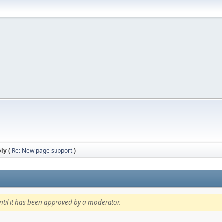
ly (
Re: New page support
)
 until it has been approved by a moderator.