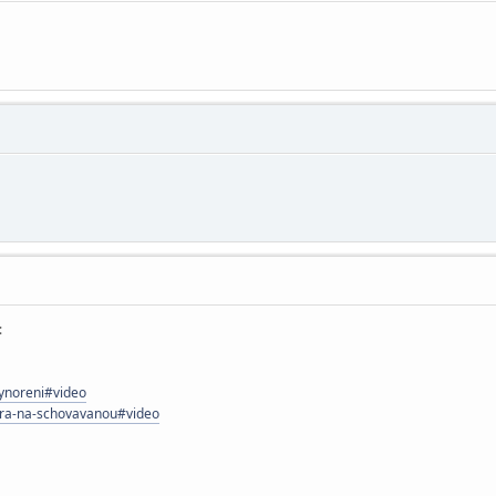
:
vynoreni#video
-hra-na-schovavanou#video