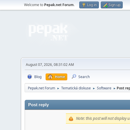
Welcome to
Pepak.net Forum
.
Log in
Sign up
August 07, 2026, 08:31:02 AM
Blog
Home
Search
Pepak.net Forum
Tematická diskuse
Software
Post rep
►
►
►
Post reply
Note: this post will not display