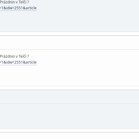
Prázdnin v Telči ?
e=1&idw=2551&article
Prázdnin v Telči ?
e=1&idw=2551&article