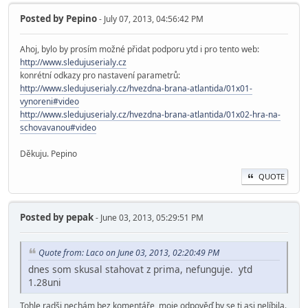
Posted by
Pepino
- July 07, 2013, 04:56:42 PM
Ahoj, bylo by prosím možné přidat podporu ytd i pro tento web:
http://www.sledujuserialy.cz
konrétní odkazy pro nastavení parametrů:
http://www.sledujuserialy.cz/hvezdna-brana-atlantida/01x01-
vynoreni#video
http://www.sledujuserialy.cz/hvezdna-brana-atlantida/01x02-hra-na-
schovavanou#video
Děkuju. Pepino
QUOTE
Posted by
pepak
- June 03, 2013, 05:29:51 PM
Quote from: Laco on June 03, 2013, 02:20:49 PM
dnes som skusal stahovat z prima, nefunguje. ytd
1.28uni
Tohle radši nechám bez komentáře, moje odpověď by se ti asi nelíbila.