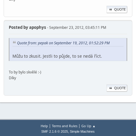
QUOTE
Posted by
apophys
- September 23, 2012, 03:45:11 PM
Quote from: pepak on September 19, 2012, 01:52:29 PM
Můžu to zkusit. Jestli to půjde, to se nedá říct.
To by bylo skvělé :-)
Díky
QUOTE
|
|
Help
Terms and Rules
Go Up ▲
,
SMF 2.1.6 © 2025
Simple Machines