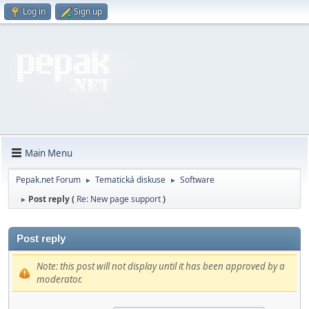
Log in
Sign up
Main Menu
Pepak.net Forum
Tematická diskuse
Software
►
►
Post reply (
Re: New page support
)
►
Post reply
Note: this post will not display until it has been approved by a
moderator.