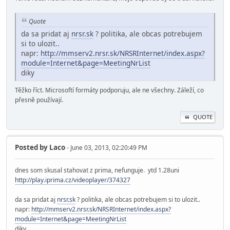
Quote
da sa pridat aj
nrsr.sk
? politika, ale obcas potrebujem
si to ulozit..
napr:
http://mmserv2.nrsr.sk/NRSRInternet/index.aspx?
module=Internet&page=MeetingNrList
diky
Těžko říct. Microsoftí formáty podporuju, ale ne všechny. Záleží, co
přesně používají.
QUOTE
Posted by
Laco
- June 03, 2013, 02:20:49 PM
dnes som skusal stahovat z prima, nefunguje. ytd 1.28uni
http://play.iprima.cz/videoplayer/374327
da sa pridat aj
nrsr.sk
? politika, ale obcas potrebujem si to ulozit..
napr:
http://mmserv2.nrsr.sk/NRSRInternet/index.aspx?
module=Internet&page=MeetingNrList
diky