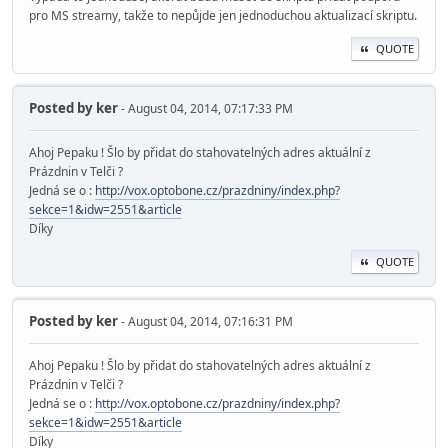
pro MS streamy, takže to nepůjde jen jednoduchou aktualizací skriptu.
QUOTE
Posted by
ker
- August 04, 2014, 07:17:33 PM
Ahoj Pepaku ! Šlo by přidat do stahovatelných adres aktuální z
Prázdnin v Telči ?
Jedná se o :
http://vox.optobone.cz/prazdniny/index.php?
sekce=1&idw=2551&article
Díky
QUOTE
Posted by
ker
- August 04, 2014, 07:16:31 PM
Ahoj Pepaku ! Šlo by přidat do stahovatelných adres aktuální z
Prázdnin v Telči ?
Jedná se o :
http://vox.optobone.cz/prazdniny/index.php?
sekce=1&idw=2551&article
Díky