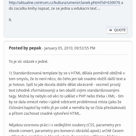
http://aktualne.centrum.cz/kultura/umeni/clanek.phtml?id=639076
a
do zacatku knihy napsat, ze se jedna u edukacni text ...
R.
QUOTE
Posted by
pepak
- January 05, 2010, 09:53:55 PM
To je víc otázek v jedné.
1) Standardizovaná template by se v HTML dělala poměrně obtížně v
tom smyslu, že to není něco, do čeho jen tak snadno vložíš další text a
je hotovo. Spíš to jde docela dobře dělat obráceně - vezmeš prostý
text (vhodně zformátovaný) a ten obalíš svými standardizovanými
tagy. Možná by nebylo od věci to udělat v PHP nebo třeba i XML - tím
by se dala omezit nebo i úplně odstranit problémová místa (jako že
číslování kapitol by mělo jít po sobě a neměla by se čísla přeskakovat)
a přitom zachovat snadné vytvoření HTML.
Nějakou vzorovou práci i s vedlejšími soubory (CSS, parametry pro
ebook-convert, parametry pro konverzi obrázků apod.) určitě časem