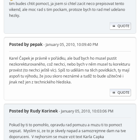
tim budes chtit pomoct, ja jsem si chtel zacit neco prepisovat tento
vikend, ale moc rad s tim pockam, protoze bych to rad mel udelano
hezky.
QUOTE
Posted by
pepak
- January 05, 2010, 10:09:40 PM
Karel Čapek je právně v pořádku, ale buď bych ho musel pustit
nezkorekturovaného, což nechci, nebo bych v něm musel tu korekturu
provést (to nechci ještě víc). Spíš to udělám na těch povídkách, ty mají
aspoň tu výhodu, že jsou skoro neznámé a tudíž to bude užitečné i
jinak než jen z technického hlediska.
QUOTE
Posted by
Rudy Korinek
- January 05, 2010, 10:03:06 PM
Pokud by ti to pomohlo, opravdu rad pomuzu a muzu ti to pomoct
sepsat. Myslim si, ze to je skvely napad a samozrejmne dam na tve
doporuceni. V nejhorsim se muze vzit text Karla Capka