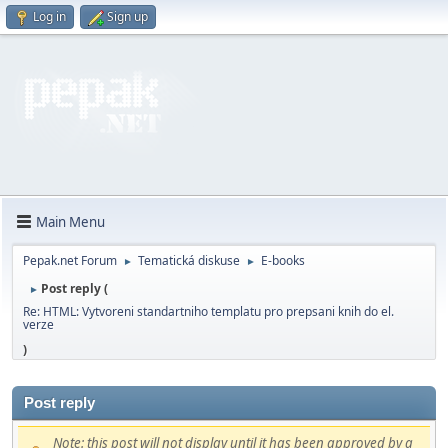
Log in
Sign up
Main Menu
Pepak.net Forum
Tematická diskuse
E-books
►
►
Post reply (
►
Re: HTML: Vytvoreni standartniho templatu pro prepsani knih do el.
verze
)
Post reply
Note: this post will not display until it has been approved by a