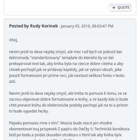
QUOTE
Posted by
Rudy Korinek
- January 05, 2010, 08:03:47 PM
Ahoj,
nevim jestli to dava nejaky smysl, ale moc rad bych se pokusil dat
dohromady "standartizovany" template do ktereho by se dal
prekopirovat text tak, aby kniha byla na ctecce dobre citelna a aby
clovek pochopil jak se pridavaji kapitoly, jak se vytvari obsah, jake
pouzit formatovani pri prime reci, jak nastavit velikost fontu v textu
atd.
Nevim jestli to dava nejaky smysl, ale treba to pomuze k tomu, ze se
zacnou objevovat dobre formatovane e-knihy, a ze kazdy kdo si bude
chtit prevest knihu do elektronicke podoby pochopi jak na to a pritom
to bude vypadat hezky.
Pepaku pomuzes mne s tim? Mozna bude stacit jen vhodne
okomentovat tvuj prispevek Z papíru do čtečky 5: Technická korektura
bod po bodu a pridat zkusebni strukturu v html tak aby kniha byla