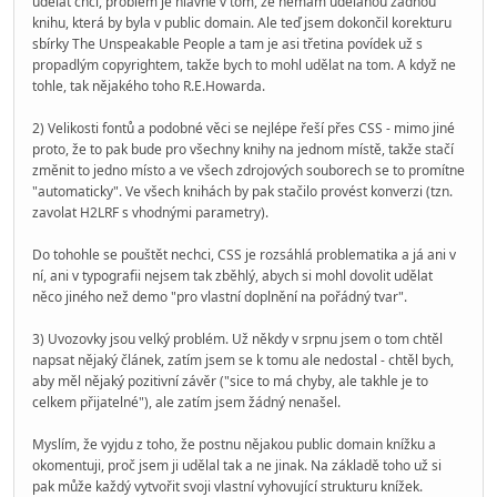
udělat chci, problém je hlavně v tom, že nemám udělanou žádnou
knihu, která by byla v public domain. Ale teď jsem dokončil korekturu
sbírky The Unspeakable People a tam je asi třetina povídek už s
propadlým copyrightem, takže bych to mohl udělat na tom. A když ne
tohle, tak nějakého toho R.E.Howarda.
2) Velikosti fontů a podobné věci se nejlépe řeší přes CSS - mimo jiné
proto, že to pak bude pro všechny knihy na jednom místě, takže stačí
změnit to jedno místo a ve všech zdrojových souborech se to promítne
"automaticky". Ve všech knihách by pak stačilo provést konverzi (tzn.
zavolat H2LRF s vhodnými parametry).
Do tohohle se pouštět nechci, CSS je rozsáhlá problematika a já ani v
ní, ani v typografii nejsem tak zběhlý, abych si mohl dovolit udělat
něco jiného než demo "pro vlastní doplnění na pořádný tvar".
3) Uvozovky jsou velký problém. Už někdy v srpnu jsem o tom chtěl
napsat nějaký článek, zatím jsem se k tomu ale nedostal - chtěl bych,
aby měl nějaký pozitivní závěr ("sice to má chyby, ale takhle je to
celkem přijatelné"), ale zatím jsem žádný nenašel.
Myslím, že vyjdu z toho, že postnu nějakou public domain knížku a
okomentuji, proč jsem ji udělal tak a ne jinak. Na základě toho už si
pak může každý vytvořit svoji vlastní vyhovující strukturu knížek.