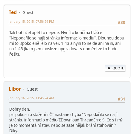
Ted
Guest
January 15, 2015, 07:56:29 PM
#30
Tak bohužel opět to nejede. Nyní to končí na hlášce
"Nepodařilo se najít stránku informací o mediu". Dlouhou dobu
mi to spokojeně jelo na ver. 1.43 a nyní to nejde ani na ní, ani
na 1.45 (kam jsem posléze upgradoval v domění že to bude
řešit).
QUOTE
Libor
Guest
January 16, 2015, 11:45:24 AM
#31
Dobrý den,
při pokusu o stažení z ČT nastane chyba "Nepodařilo se najít
stránku informací o médiu(EDownload ThreadError). Co s tím?
Je to momentální stav, nebo se zase nějak brání stahování?
Díky.