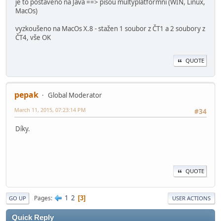
je to postaveno na Java ==> píšou multyplatformní (WIN, Linux,
MacOs)
vyzkoušeno na MacOs X.8 - stažen 1 soubor z ČT1 a 2 soubory z
ČT4, vše OK
QUOTE
pepak
Global Moderator
March 11, 2015, 07:23:14 PM
#34
Díky.
QUOTE
1
2
Pages
3
GO UP
USER ACTIONS
Quick Reply