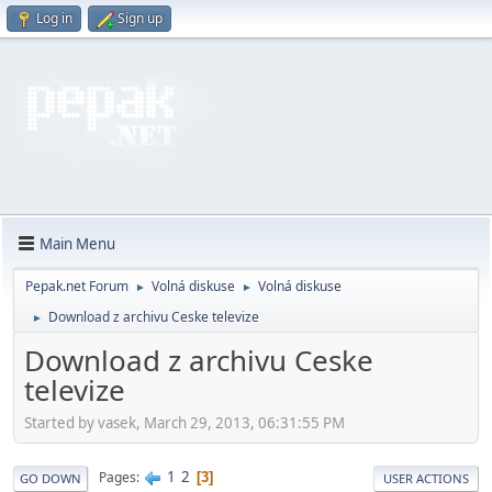
Log in
Sign up
Main Menu
Pepak.net Forum
Volná diskuse
Volná diskuse
►
►
Download z archivu Ceske televize
►
Download z archivu Ceske
televize
Started by vasek, March 29, 2013, 06:31:55 PM
1
2
Pages
3
GO DOWN
USER ACTIONS