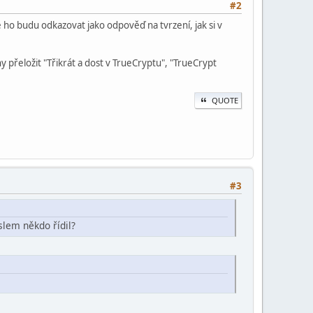
#2
ho budu odkazovat jako odpověď na tvrzení, jak si v
ny přeložit "Třikrát a dost v TrueCryptu", "TrueCrypt
QUOTE
#3
slem někdo řídil?