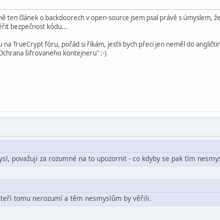
ně ten článek o backdoorech v open-source jsem psal právě s úmyslem, že 
řit bezpečnost kódu...
 na TrueCrypt fóru, pořád si říkám, jestli bych přeci jen neměl do angličti
Ochrana šifrovaného kontejneru" :-)
sl, považuji za rozumné na to upozornit - co kdyby se pak tím nesmy
, kteří tomu nerozumí a těm nesmyslům by věřili.