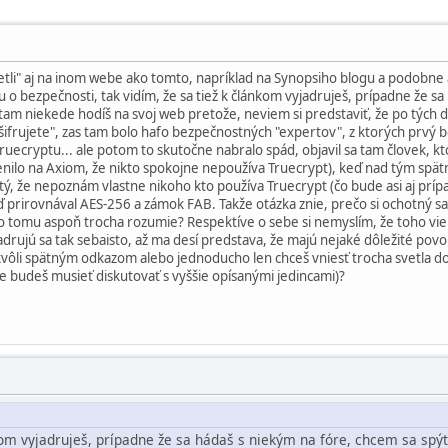
etli" aj na inom webe ako tomto, napríklad na Synopsiho blogu a podobne a
 o bezpečnosti, tak vidím, že sa tiež k článkom vyjadruješ, prípadne že sa
am niekede hodíš na svoj web pretože, neviem si predstaviť, že po tých d
ifrujete", zas tam bolo hafo bezpečnostných "expertov", z ktorých prvý bol 
ruecryptu... ale potom to skutočne nabralo spád, objavil sa tam človek, k
enilo na Axiom, že nikto spokojne nepoužíva Truecrypt), keď nad tým spä
tý, že nepoznám vlastne nikoho kto používa Truecrypt (čo bude asi aj prípa
ď prirovnával AES-256 a zámok FAB. Takže otázka znie, prečo si ochotný s
čo tomu aspoň trocha rozumie? Respektíve o sebe si nemyslím, že toho viem 
adrujú sa tak sebaisto, až ma desí predstava, že majú nejaké dôležité pov
 kvôli spätným odkazom alebo jednoducho len chceš vniesť trocha svetla do
 že budeš musieť diskutovať s vyššie opísanými jedincami)?
nkom vyjadruješ, prípadne že sa hádaš s niekým na fóre, chcem sa spý