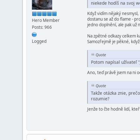
niekede hodíš na svoj we
Když vidím nějaký nesmysl, 
dostanu se až do flame - pro
Hero Member
jedno doplnění, ale pak už n
Posts: 966
Na zpětné odkazy celkem kaš
Logged
Samozřejmě je pěkné, když (
Quote
Potom napísal užívateľ 
Ano, teď právě jsem na ni o
Quote
Takže otázka znie, preč
rozumie?
Jenže to čte hodně lidí, kt