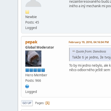
nezainteresovaného budú zn
iného a iný mechanik mi pov
Newbie
Posts: 45
Logged
pepak
February 19, 2010, 04:16:04 PM
Global Moderator
Quote from: Danoboss
Takže ti je jedno, že tvo
To by mi jedno nebylo, ale 
něco odborného ještě sem t
Hero Member
Posts: 966
Logged
Pages
1
GO UP