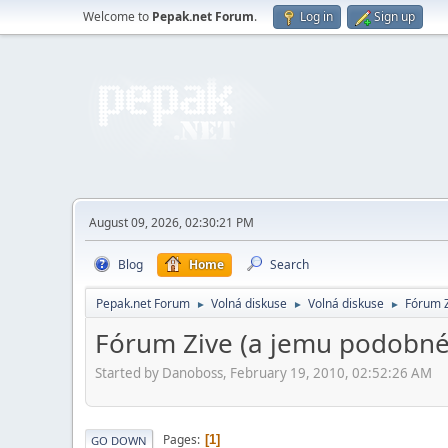
Welcome to
Pepak.net Forum
.
Log in
Sign up
August 09, 2026, 02:30:21 PM
Blog
Home
Search
Pepak.net Forum
Volná diskuse
Volná diskuse
Fórum Z
►
►
►
Fórum Zive (a jemu podobné)
Started by Danoboss, February 19, 2010, 02:52:26 AM
Pages
1
GO DOWN