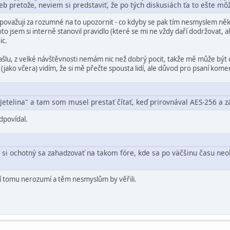
b pretože, neviem si predstaviť, že po tých diskusiách ťa to ešte môž
považuji za rozumné na to upozornit - co kdyby se pak tím nesmyslem někdo 
to jsem si interně stanovil pravidlo (které se mi ne vždy daří dodržovat, 
ic.
lu, z velké návštěvnosti nemám nic než dobrý pocit, takže mě může být dost
jako včera) vidím, že si mě přečte spousta lidí, ale důvod pro psaní kom
"Jetelina" a tam som musel prestať čítať, keď prirovnával AES-256 a 
dpovídal.
o si ochotný sa zahadzovať na takom fóre, kde sa po väčšinu času neo
eří tomu nerozumí a těm nesmyslům by věřili.