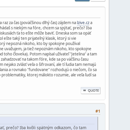
 raz za čas (poväčšinou dlhý čas) zájdem na
lzive.cz
a
 hádaš s niekým na fóre, chcem sa spýtať, prečo? Iba
iskusiách ťa to ešte môže baviť. Dneska som sa opäť
ešte taký ten prijateľný klasik, ktorý si vie
torý nepozná nikoho, kto by spokojne používal
tne uvažujem, ja tiež nepoznám nikoho, kto spokojne
d toho človeka). Potom napísal užívateľ "Jetelina" a tam
a zahadzovať na takom fóre, kde sa po väčšinu času
nejako zvlásť veľa o šifrovaní, ale tí ľudia tam nemajú
olania a rovnako "fundovane" rozhodujú o niečom, čo sa
 problematiky, ktorej málokto rozumie, ale veľa ľudí sa
QUOTE
#1
tať, prečo? Iba kvôli spätným odkazom, čo tam