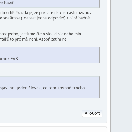
e baviť.
řídil? Pravda je, že pak v té diskusi často uvíznu a
ale snažím se), napsat jednu odpověď, k ní případně
 jedno, jestli mě čte o sto lidí víc nebo míň.
entářů to pro mě není. Aspoň zatím ne.
zámok FAB.
bjaví ani jeden človek, čo tomu aspoň trocha
QUOTE