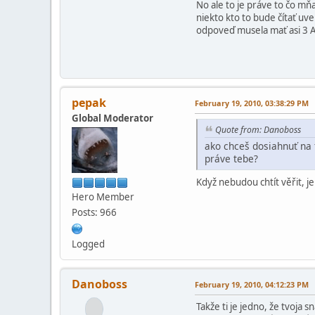
No ale to je práve to čo mňa 
niekto kto to bude čítať uve
odpoveď musela mať asi 3 
pepak
February 19, 2010, 03:38:29 PM
Global Moderator
Quote from: Danoboss
ako chceš dosiahnuť na fó
práve tebe?
Když nebudou chtít věřit, je
Hero Member
Posts: 966
Logged
Danoboss
February 19, 2010, 04:12:23 PM
Takže ti je jedno, že tvoja 