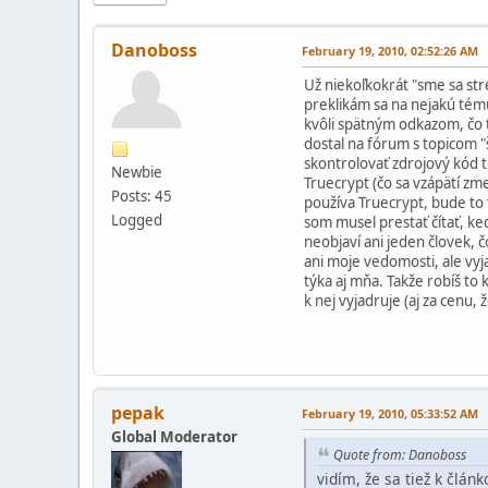
Danoboss
February 19, 2010, 02:52:26 AM
Už niekoľkokrát "sme sa str
preklikám sa na nejakú tému
kvôli spätným odkazom, čo t
dostal na fórum s topicom "š
skontrolovať zdrojový kód t
Newbie
Truecrypt (čo sa vzápätí zm
Posts: 45
používa Truecrypt, bude to 
Logged
som musel prestať čítať, ke
neobjaví ani jeden človek, 
ani moje vedomosti, ale vyj
týka aj mňa. Takže robíš to
k nej vyjadruje (aj za cenu,
pepak
February 19, 2010, 05:33:52 AM
Global Moderator
Quote from: Danoboss
vidím, že sa tiež k člá