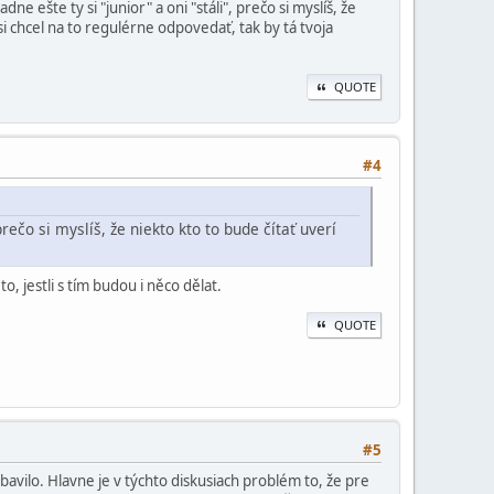
ne ešte ty si "junior" a oni "stáli", prečo si myslíš, že
si chcel na to regulérne odpovedať, tak by tá tvoja
QUOTE
#4
prečo si myslíš, že niekto kto to bude čítať uverí
o, jestli s tím budou i něco dělat.
QUOTE
#5
nebavilo. Hlavne je v týchto diskusiach problém to, že pre