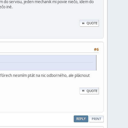
om do servisu, jeden mechanik mi povie niečo, idem do
ečo iné.
QUOTE
#6
h fórech nesmím ptát na nic odborného, ale plácnout
QUOTE
REPLY
PRINT