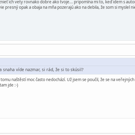
ieť ich vety rovnako dobre ako tvoje... pripomína mi to, keď idem s aut
ie presný opak a obaja na mňa pozerajú ako na debila, že som si myslel ni
ja snaha víde nazmar, si rád, že si to skúsil?
k tomu naštěstí moc často nedochází. Už jsem se poučil, že se na veřejnýc
am jde :-)