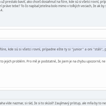
už prestalo baviť, ako chceš dosiahnuť na fóre, kde sú si všetci rovní, prípad
rí práve tebe? To čo napísal Jetelina bolo mimo v toľkých veciach, že ak by 
A4.
re, kde sú si všetci rovní, prípadne ešte ty si "junior" a oni "stáli", 
 to jejich problém. Pro mě je podstatné, že jsem je na chybu upozornil, ne t
snaha víde nazmar, si rád, že si to skúsil? Zaujímavý prístup, ale mňa by to 