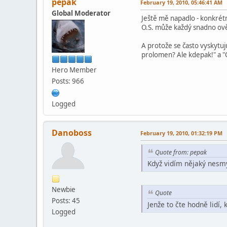
pepak
February 19, 2010, 05:46:41 AM
Global Moderator
Ještě mě napadlo - konkrét
O.S. může každý snadno ově
A protože se často vyskytuju
prolomen? Ale kdepak!" a "
Hero Member
Posts: 966
Logged
Danoboss
February 19, 2010, 01:32:19 PM
Quote from: pepak
Když vidím nějaký nesmy
Newbie
Quote
Posts: 45
Jenže to čte hodně lidí
Logged