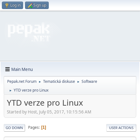
Log in
Sign up
Main Menu
Pepak.net Forum
Tematická diskuse
Software
►
►
YTD verze pro Linux
►
YTD verze pro Linux
Started by Host, July 05, 2017, 10:15:56 AM
Pages
1
GO DOWN
USER ACTIONS