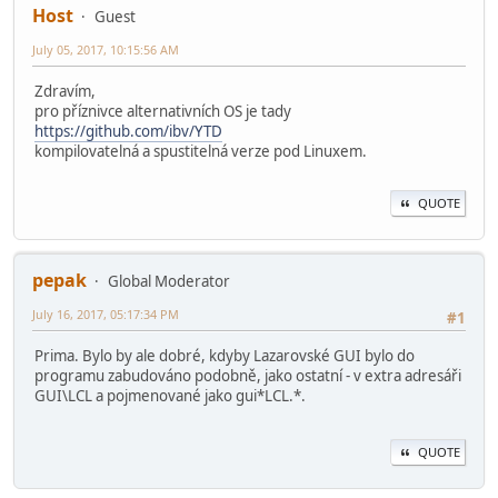
Host
Guest
July 05, 2017, 10:15:56 AM
Zdravím,
pro příznivce alternativních OS je tady
https://github.com/ibv/YTD
kompilovatelná a spustitelná verze pod Linuxem.
QUOTE
pepak
Global Moderator
July 16, 2017, 05:17:34 PM
#1
Prima. Bylo by ale dobré, kdyby Lazarovské GUI bylo do
programu zabudováno podobně, jako ostatní - v extra adresáři
GUI\LCL a pojmenované jako gui*LCL.*.
QUOTE