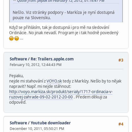
Quote from: pepak on February 12, 2012, 01:16:47 PM
Nešlo. Viz stránky podpory - Markíza je nyní dostupná
pouze na Slovensku.
Když se přihlásím, tak je dostupná i pro mě na sledování
Ordinácie. No jinak nevadí. Program je i tak hodně povedený
...
Software
/
Re: Trailers.apple.com
#3
February 10, 2012, 12:44:43 PM
Pepaku,
nejde mi stahování z
VOYO.sk
tedy z Markízy. Nešlo by to nějak
napravit? Např. mi nejde stáhnout:
http://voyo.markiza.sk/produkt/serialy/1717-ordinacia-v-
ruzovej-zahrade-09-02-2012-20-00
. Předem děkuji za
odpověď.
Software
/
Youtube downloader
#4
December 10, 2011, 05:50:21 PM