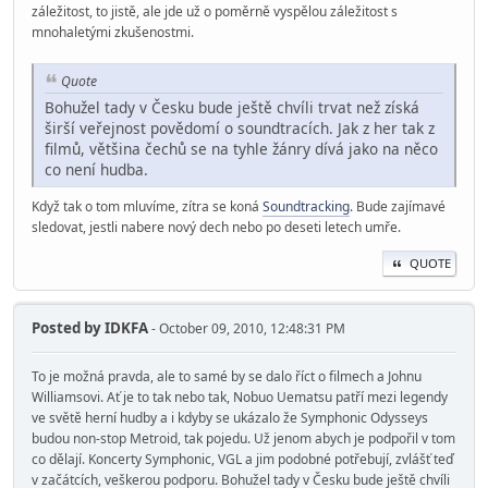
záležitost, to jistě, ale jde už o poměrně vyspělou záležitost s
mnohaletými zkušenostmi.
Quote
Bohužel tady v Česku bude ještě chvíli trvat než získá
širší veřejnost povědomí o soundtracích. Jak z her tak z
filmů, většina čechů se na tyhle žánry dívá jako na něco
co není hudba.
Když tak o tom mluvíme, zítra se koná
Soundtracking
. Bude zajímavé
sledovat, jestli nabere nový dech nebo po deseti letech umře.
QUOTE
Posted by
IDKFA
- October 09, 2010, 12:48:31 PM
To je možná pravda, ale to samé by se dalo říct o filmech a Johnu
Williamsovi. Ať je to tak nebo tak, Nobuo Uematsu patří mezi legendy
ve světě herní hudby a i kdyby se ukázalo že Symphonic Odysseys
budou non-stop Metroid, tak pojedu. Už jenom abych je podpořil v tom
co dělají. Koncerty Symphonic, VGL a jim podobné potřebují, zvlášť teď
v začátcích, veškerou podporu. Bohužel tady v Česku bude ještě chvíli