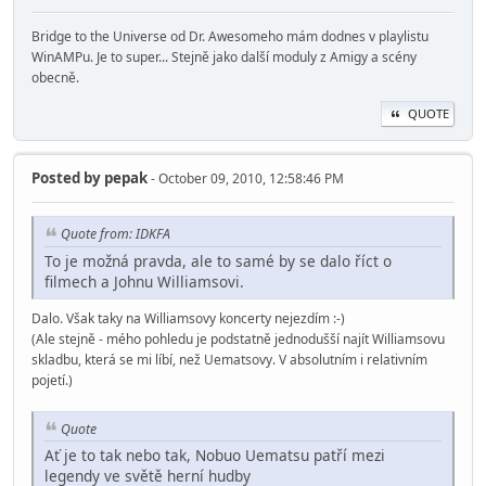
Bridge to the Universe od Dr. Awesomeho mám dodnes v playlistu
WinAMPu. Je to super... Stejně jako další moduly z Amigy a scény
obecně.
QUOTE
Posted by
pepak
- October 09, 2010, 12:58:46 PM
Quote from: IDKFA
To je možná pravda, ale to samé by se dalo říct o
filmech a Johnu Williamsovi.
Dalo. Však taky na Williamsovy koncerty nejezdím :-)
(Ale stejně - mého pohledu je podstatně jednodušší najít Williamsovu
skladbu, která se mi líbí, než Uematsovy. V absolutním i relativním
pojetí.)
Quote
Ať je to tak nebo tak, Nobuo Uematsu patří mezi
legendy ve světě herní hudby