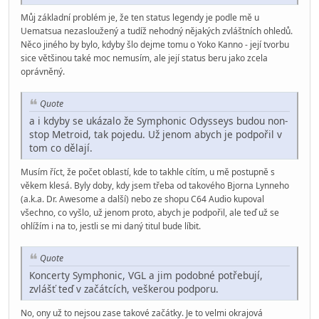
Můj základní problém je, že ten status legendy je podle mě u
Uematsua nezasloužený a tudíž nehodný nějakých zvláštních ohledů.
Něco jiného by bylo, kdyby šlo dejme tomu o Yoko Kanno - její tvorbu
sice většinou také moc nemusím, ale její status beru jako zcela
oprávněný.
Quote
a i kdyby se ukázalo že Symphonic Odysseys budou non-
stop Metroid, tak pojedu. Už jenom abych je podpořil v
tom co dělají.
Musím říct, že počet oblastí, kde to takhle cítím, u mě postupně s
věkem klesá. Byly doby, kdy jsem třeba od takového Bjorna Lynneho
(a.k.a. Dr. Awesome a další) nebo ze shopu C64 Audio kupoval
všechno, co vyšlo, už jenom proto, abych je podpořil, ale teď už se
ohlížím i na to, jestli se mi daný titul bude líbit.
Quote
Koncerty Symphonic, VGL a jim podobné potřebují,
zvlášť teď v začátcích, veškerou podporu.
No, ony už to nejsou zase takové začátky. Je to velmi okrajová