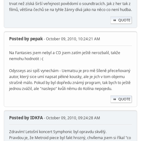
trvat než získá širší veřejnost povědomí o soundtracích. Jak z her tak z
filmů, většina čechů se na tyhle žánry dívá jako na něco co není hudba.
QUOTE
Posted by
pepak
- October 09, 2010, 10:24:21 AM
Na Fantasies jsem nebyl a CD jsem zatím ještě nerozbalil, takže
nemohu hodnotit :-(
Odysseys asi spíš vynechám - Uematsu je pro mě šíleně přeceňovaný
autor, který sice umí napsat pěkné kousky, ale je jich v tom objemu
strašně málo. Pokud by byl dopředu známý program, tak bych to ještě
jednou zvážil, ale "naslepo" kvůli němu do Kolína nepojedu.
QUOTE
Posted by
IDKFA
- October 09, 2010, 09:24:28 AM
Zdravím! Letošní koncert Symphonic byl opravdu skvělý.
Pravdou je, že Metroid piece byl fakt hrozný, chvílema jsem si říkal "co