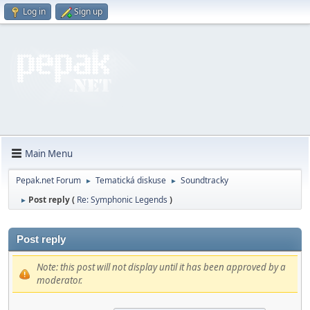
Log in
Sign up
Main Menu
Pepak.net Forum
Tematická diskuse
Soundtracky
►
►
Post reply (
Re: Symphonic Legends
)
►
Post reply
Note: this post will not display until it has been approved by a
moderator.