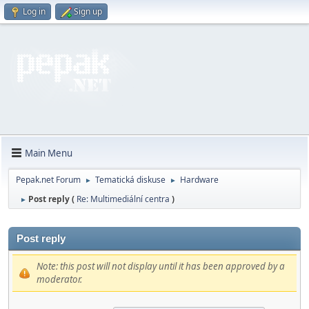
Log in
Sign up
Main Menu
Pepak.net Forum
Tematická diskuse
Hardware
►
►
Post reply (
Re: Multimediální centra
)
►
Post reply
Note: this post will not display until it has been approved by a
moderator.