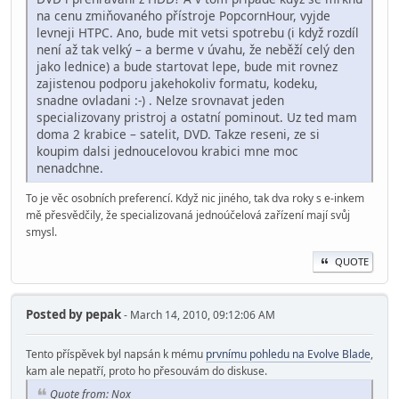
na cenu zmiňovaného přístroje PopcornHour, vyjde
levneji HTPC. Ano, bude mit vetsi spotrebu (i když rozdíl
není až tak velký – a berme v úvahu, že neběží celý den
jako lednice) a bude startovat lepe, bude mit rovnez
zajistenou podporu jakehokoliv formatu, kodeku,
snadne ovladani :-) . Nelze srovnavat jeden
specializovany pristroj a ostatní pominout. Uz ted mam
doma 2 krabice – satelit, DVD. Takze reseni, ze si
koupim dalsi jednoucelovou krabici mne moc
nenadchne.
To je věc osobních preferencí. Když nic jiného, tak dva roky s e-inkem
mě přesvědčily, že specializovaná jednoúčelová zařízení mají svůj
smysl.
QUOTE
Posted by
pepak
- March 14, 2010, 09:12:06 AM
Tento příspěvek byl napsán k mému
prvnímu pohledu na Evolve Blade
,
kam ale nepatří, proto ho přesouvám do diskuse.
Quote from: Nox