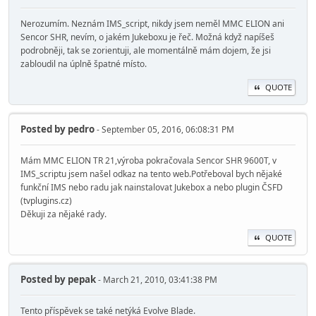
Nerozumím. Neznám IMS_script, nikdy jsem neměl MMC ELION ani
Sencor SHR, nevím, o jakém Jukeboxu je řeč. Možná když napíšeš
podrobněji, tak se zorientuji, ale momentálně mám dojem, že jsi
zabloudil na úplně špatné místo.
QUOTE
Posted by
pedro
- September 05, 2016, 06:08:31 PM
Mám MMC ELION TR 21,výroba pokračovala Sencor SHR 9600T, v
IMS_scriptu jsem našel odkaz na tento web.Potřeboval bych nějaké
funkční IMS nebo radu jak nainstalovat Jukebox a nebo plugin ČSFD
(tvplugins.cz)
Děkuji za nějaké rady.
QUOTE
Posted by
pepak
- March 21, 2010, 03:41:38 PM
Tento příspěvek se také netýká Evolve Blade.