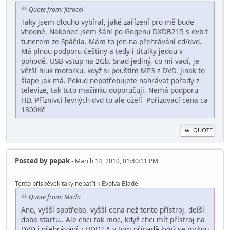
Quote from: Jitrocel
Taky jsem dlouho vybíral, jaké zařízení pro mě bude
vhodné. Nakonec jsem šáhl po Gogenu DXDB215 s dvb-t
tunerem ze Spáčila. Mám to jen na přehrávání cd/dvd.
Má plnou podporu češtiny a tedy i titulky jedou v
pohodě. USB vstup na 2Gb. Snad jediný, co mi vadí, je
větší hluk motorku, když si pouštím MP3 z DVD. Jinak to
šlape jak má. Pokud nepotřebujete nahrávat pořady z
televize, tak tuto mašinku doporučuji. Nemá podporu
HD. Příznivci levných dvd to ale oželí Pořizovací cena ca
1300Kč
QUOTE
Posted by
pepak
- March 14, 2010, 01:40:11 PM
Tento příspěvek taky nepatří k Evolva Blade.
Quote from: Mirda
Ano, vyšší spotřeba, vyšší cena než tento přístroj, delší
doba startu.. Ale chci tak moc, když chci mít přístroj na
DVD i přehrávání z HDD? A v tom případě když se mrknu