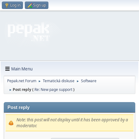
Log in
Sign up
Main Menu
Pepak.net Forum
Tematická diskuse
Software
►
►
Post reply (
Re: New page support
)
►
Post reply
Note: this post will not display until it has been approved by a
moderator.