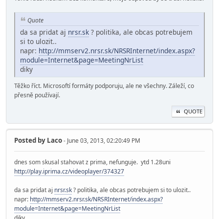
Quote
da sa pridat aj
nrsr.sk
? politika, ale obcas potrebujem
si to ulozit..
napr:
http://mmserv2.nrsr.sk/NRSRInternet/index.aspx?
module=Internet&page=MeetingNrList
diky
Těžko říct. Microsoftí formáty podporuju, ale ne všechny. Záleží, co
přesně používají.
QUOTE
Posted by
Laco
- June 03, 2013, 02:20:49 PM
dnes som skusal stahovat z prima, nefunguje. ytd 1.28uni
http://play.iprima.cz/videoplayer/374327
da sa pridat aj
nrsr.sk
? politika, ale obcas potrebujem si to ulozit..
napr:
http://mmserv2.nrsr.sk/NRSRInternet/index.aspx?
module=Internet&page=MeetingNrList
diky