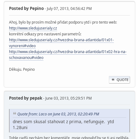
Posted by
Pepino
- July 07, 2013, 04:56:42 PM
Ahoj, bylo by prosím možné přidat podporu ytd i pro tento web:
http://www.sledujuserialy.cz
konrétní odkazy pro nastavení parametrů:
http://www.sledujuserialy.cz/hvezdna-brana-atlantida/01x01-
vynoreni#video
http://www.sledujuserialy.cz/hvezdna-brana-atlantida/01x02-hra-na-
schovavanou#video
Děkuju. Pepino
QUOTE
Posted by
pepak
- June 03, 2013, 05:29:51 PM
Quote from: Laco on June 03, 2013, 02:20:49 PM
dnes som skusal stahovat z prima, nefunguje. ytd
1.28uni
Tohle radši nechám bez komentáře, moje odpověď by se ti asi nelíbila.