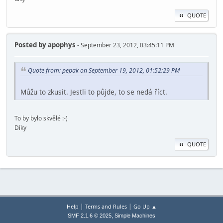
QUOTE
Posted by
apophys
- September 23, 2012, 03:45:11 PM
Quote from: pepak on September 19, 2012, 01:52:29 PM
Můžu to zkusit. Jestli to půjde, to se nedá říct.
To by bylo skvělé :-)
Díky
QUOTE
|
|
Help
Terms and Rules
Go Up ▲
,
SMF 2.1.6 © 2025
Simple Machines