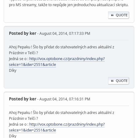
pro MS streamy, takže to nepůjde jen jednoduchou aktualizací skriptu.
QUOTE
Posted by
ker
- August 04, 2014, 07:17:33 PM
Ahoj Pepaku ! Šlo by přidat do stahovatelných adres aktuální z
Prázdnin v Telči ?
Jedná se o :
http://vox.optobone.cz/prazdniny/index.php?
sekce=1&idw=2551&article
Díky
QUOTE
Posted by
ker
- August 04, 2014, 07:16:31 PM
Ahoj Pepaku ! Šlo by přidat do stahovatelných adres aktuální z
Prázdnin v Telči ?
Jedná se o :
http://vox.optobone.cz/prazdniny/index.php?
sekce=1&idw=2551&article
Díky