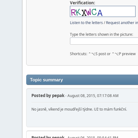
Verification:
Listen to the letters
/
Request another 
Type the letters shown in the picture:
Shortcuts: ⌃⌥S post or ⌃⌥P preview
Topic summary
Posted by
pepak
- August 08, 2015, 07:17:08 AM
No jasně, víkend je moudřejší týdne. Už to mám funkční.
Posted by
pepak
- August 06, 2015, 05:54:41 PM