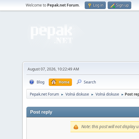
Welcome to
Pepak.net Forum
.
Log in
Sign up
August 07, 2026, 10:22:49 AM
Blog
Home
Search
Pepak.net Forum
Volná diskuse
Volná diskuse
Post rep
►
►
►
Post reply
Note: this post will not display