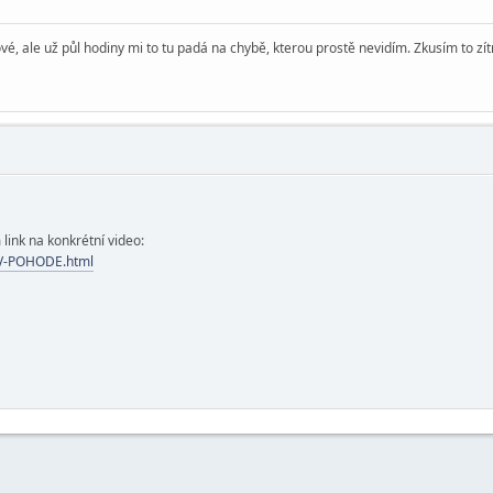
, ale už půl hodiny mi to tu padá na chybě, kterou prostě nevidím. Zkusím to zít
 link na konkrétní video:
-V-POHODE.html