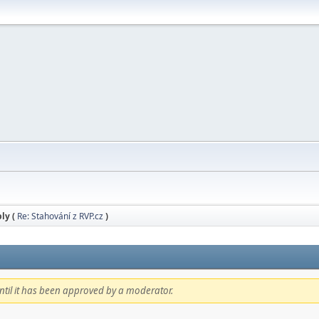
ly (
Re: Stahování z RVP.cz
)
 until it has been approved by a moderator.