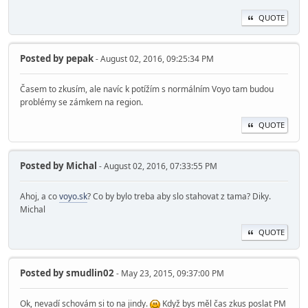
QUOTE
Posted by
pepak
- August 02, 2016, 09:25:34 PM
Časem to zkusím, ale navíc k potížím s normálním Voyo tam budou
problémy se zámkem na region.
QUOTE
Posted by
Michal
- August 02, 2016, 07:33:55 PM
Ahoj, a co
voyo.sk
? Co by bylo treba aby slo stahovat z tama? Diky.
Michal
QUOTE
Posted by
smudlin02
- May 23, 2015, 09:37:00 PM
Ok, nevadí schovám si to na jindy.
Když bys měl čas zkus poslat PM