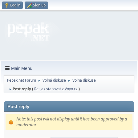
Log in
Sign up
Main Menu
Pepak.net Forum
Volná diskuse
Volná diskuse
►
►
Post reply (
Re: Jak stahovat z Voyo.cz
)
►
Post reply
Note: this post will not display until it has been approved by a
moderator.