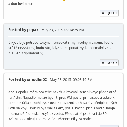
a domluvíme se
QUOTE
Posted by
pepak
- May 23, 2015, 09:14:25 PM
Díky, ale je potřeba to synchronizovat s mým volným časem. Teď to
určitě nezvládnu, budu rád, když se mi podaří vydat normální verzi
YTD jen s opravami :-(
QUOTE
Posted by
smudlin02
- May 23, 2015, 09:03:19 PM
Ahoj Pepaku, mám pro tebe návrh. Aktivoval jsem si Voyo předplatné
na 7 dní. Napadlo mě, že bych ti přes PM poslal přihlašovací údaje k
tomuhle účtu a mohl bys zkusit zprovoznit stahovaní z předplacených
účtů na Voyu. Pokud bys měl zájem, poslal bych ti přihlašovací údaje
možná ještě dneska, kdyžtak zejtra. Předplatné je aktivní do 30.
května, deaktivuju ho 29. večer. Předem díky za reakci.