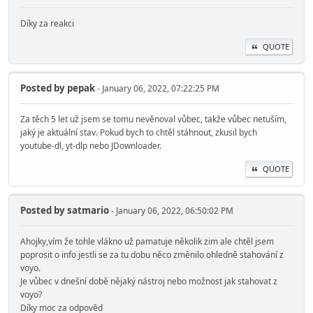
Díky za reakci
QUOTE
Posted by
pepak
- January 06, 2022, 07:22:25 PM
Za těch 5 let už jsem se tomu nevěnoval vůbec, takže vůbec netuším,
jaký je aktuální stav. Pokud bych to chtěl stáhnout, zkusil bych
youtube-dl, yt-dlp nebo JDownloader.
QUOTE
Posted by
satmario
- January 06, 2022, 06:50:02 PM
Ahojky,vím že tohle vlákno už pamatuje několik zim ale chtěl jsem
poprosit o info jestli se za tu dobu něco změnilo ohledně stahování z
voyo.
Je vůbec v dnešní době nějaký nástroj nebo možnost jak stahovat z
voyo?
Díky moc za odpověd