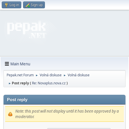
Log in
Sign up
Main Menu
Pepak.net Forum
Volná diskuse
Volná diskuse
►
►
Post reply (
Re: Novaplus.nova.cz
)
►
Post reply
Note: this post will not display until it has been approved by a
moderator.