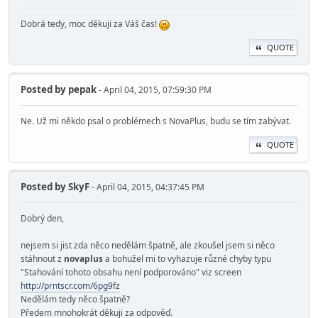
Dobrá tedy, moc děkuji za Váš čas!
QUOTE
Posted by
pepak
- April 04, 2015, 07:59:30 PM
Ne. Už mi někdo psal o problémech s NovaPlus, budu se tím zabývat.
QUOTE
Posted by
SkyF
- April 04, 2015, 04:37:45 PM
Dobrý den,
nejsem si jist zda něco nedělám špatně, ale zkoušel jsem si něco
stáhnout z
novaplus
a bohužel mi to vyhazuje různé chyby typu
"Stahování tohoto obsahu není podporováno" viz screen
http://prntscr.com/6pg9fz
Nedělám tedy něco špatně?
Předem mnohokrát děkuji za odpověď.